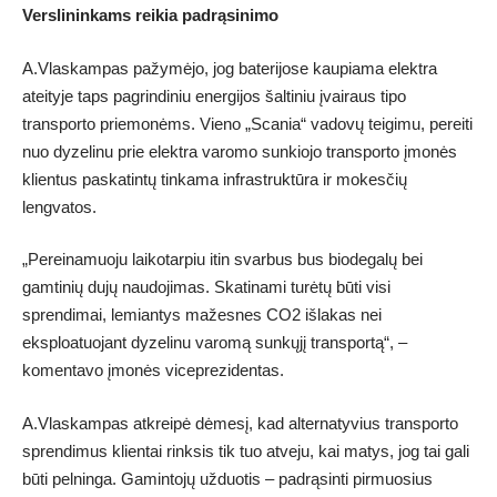
Verslininkams reikia padrąsinimo
A.Vlaskampas pažymėjo, jog baterijose kaupiama elektra
ateityje taps pagrindiniu energijos šaltiniu įvairaus tipo
transporto priemonėms. Vieno „Scania“ vadovų teigimu, pereiti
nuo dyzelinu prie elektra varomo sunkiojo transporto įmonės
klientus paskatintų tinkama infrastruktūra ir mokesčių
lengvatos.
„Pereinamuoju laikotarpiu itin svarbus bus biodegalų bei
gamtinių dujų naudojimas. Skatinami turėtų būti visi
sprendimai, lemiantys mažesnes CO2 išlakas nei
eksploatuojant dyzelinu varomą sunkųjį transportą“, –
komentavo įmonės viceprezidentas.
A.Vlaskampas atkreipė dėmesį, kad alternatyvius transporto
sprendimus klientai rinksis tik tuo atveju, kai matys, jog tai gali
būti pelninga. Gamintojų užduotis – padrąsinti pirmuosius