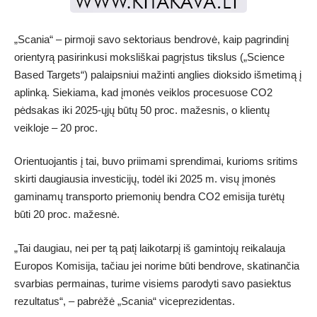
„Scania“ – pirmoji savo sektoriaus bendrovė, kaip pagrindinį
orientyrą pasirinkusi moksliškai pagrįstus tikslus („Science
Based Targets“) palaipsniui mažinti anglies dioksido išmetimą į
aplinką. Siekiama, kad įmonės veiklos procesuose CO2
pėdsakas iki 2025-ųjų būtų 50 proc. mažesnis, o klientų
veikloje – 20 proc.
Orientuojantis į tai, buvo priimami sprendimai, kurioms sritims
skirti daugiausia investicijų, todėl iki 2025 m. visų įmonės
gaminamų transporto priemonių bendra CO2 emisija turėtų
būti 20 proc. mažesnė.
„Tai daugiau, nei per tą patį laikotarpį iš gamintojų reikalauja
Europos Komisija, tačiau jei norime būti bendrove, skatinančia
svarbias permainas, turime visiems parodyti savo pasiektus
rezultatus“, – pabrėžė „Scania“ viceprezidentas.