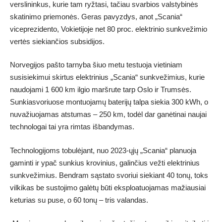
verslininkus, kurie tam ryžtasi, tačiau svarbios valstybinės
skatinimo priemonės. Geras pavyzdys, anot „Scania“
viceprezidento, Vokietijoje net 80 proc. elektrinio sunkvežimio
vertės siekiančios subsidijos.
Norvegijos pašto tarnyba šiuo metu testuoja vietiniam
susisiekimui skirtus elektrinius „Scania“ sunkvežimius, kurie
naudojami 1 600 km ilgio maršrute tarp Oslo ir Trumsės.
Sunkiasvoriuose montuojamų baterijų talpa siekia 300 kWh, o
nuvažiuojamas atstumas – 250 km, todėl dar ganėtinai naujai
technologai tai yra rimtas išbandymas.
Technologijoms tobulėjant, nuo 2023-ųjų „Scania“ planuoja
gaminti ir ypač sunkius krovinius, galinčius vežti elektrinius
sunkvežimius. Bendram sąstato svoriui siekiant 40 tonų, toks
vilkikas be sustojimo galėtų būti eksploatuojamas mažiausiai
keturias su puse, o 60 tonų – tris valandas.