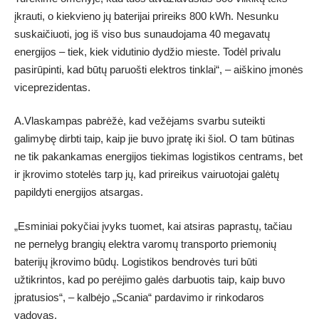
įkrauti, o kiekvieno jų baterijai prireiks 800 kWh. Nesunku
suskaičiuoti, jog iš viso bus sunaudojama 40 megavatų
energijos – tiek, kiek vidutinio dydžio mieste. Todėl privalu
pasirūpinti, kad būtų paruošti elektros tinklai“, – aiškino įmonės
viceprezidentas.
A.Vlaskampas pabrėžė, kad vežėjams svarbu suteikti
galimybę dirbti taip, kaip jie buvo įpratę iki šiol. O tam būtinas
ne tik pakankamas energijos tiekimas logistikos centrams, bet
ir įkrovimo stotelės tarp jų, kad prireikus vairuotojai galėtų
papildyti energijos atsargas.
„Esminiai pokyčiai įvyks tuomet, kai atsiras paprastų, tačiau
ne pernelyg brangių elektra varomų transporto priemonių
baterijų įkrovimo būdų. Logistikos bendrovės turi būti
užtikrintos, kad po perėjimo galės darbuotis taip, kaip buvo
įpratusios“, – kalbėjo „Scania“ pardavimo ir rinkodaros
vadovas.