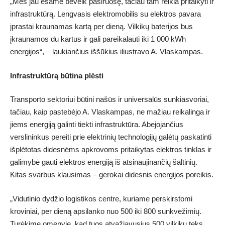
„Mes jau esame beveik pasiruošę, tačiau tam reikia pritaikyti ir
infrastruktūrą. Lengvasis elektromobilis su elektros pavara
įprastai kraunamas kartą per dieną. Vilkikų baterijos bus
įkraunamos du kartus ir gali pareikalauti iki 1 000 kWh
energijos“, – laukiančius iššūkius iliustravo A. Vlaskampas.
Infrastruktūrą būtina plėsti
Transporto sektoriui būtini našūs ir universalūs sunkiasvoriai,
tačiau, kaip pastebėjo A. Vlaskampas, ne mažiau reikalinga ir
jiems energiją galinti tiekti infrastruktūra. Abejojančius
verslininkus pereiti prie elektrinių technologijų galėtų paskatinti
išplėtotas didesnėms apkrovoms pritaikytas elektros tinklas ir
galimybė gauti elektros energiją iš atsinaujinančių šaltinių.
Kitas svarbus klausimas – gerokai didesnis energijos poreikis.
„Vidutinio dydžio logistikos centre, kuriame perskirstomi
kroviniai, per dieną apsilanko nuo 500 iki 800 sunkvežimių.
Turėkime omenyje, kad tuos atvažiavusius 500 vilkikų teks