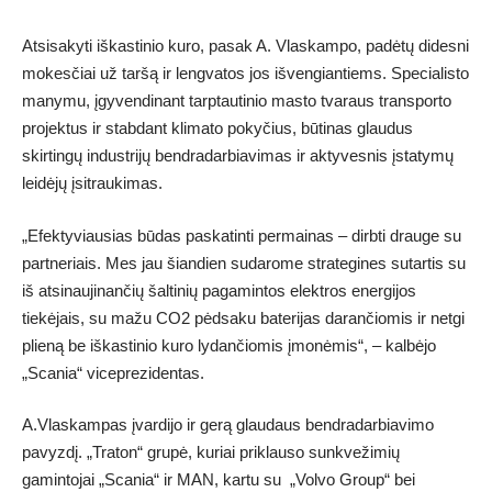
Atsisakyti iškastinio kuro, pasak A. Vlaskampo, padėtų didesni
mokesčiai už taršą ir lengvatos jos išvengiantiems. Specialisto
manymu, įgyvendinant tarptautinio masto tvaraus transporto
projektus ir stabdant klimato pokyčius, būtinas glaudus
skirtingų industrijų bendradarbiavimas ir aktyvesnis įstatymų
leidėjų įsitraukimas.
„Efektyviausias būdas paskatinti permainas – dirbti drauge su
partneriais. Mes jau šiandien sudarome strategines sutartis su
iš atsinaujinančių šaltinių pagamintos elektros energijos
tiekėjais, su mažu CO2 pėdsaku baterijas darančiomis ir netgi
plieną be iškastinio kuro lydančiomis įmonėmis“, – kalbėjo
„Scania“ viceprezidentas.
A.Vlaskampas įvardijo ir gerą glaudaus bendradarbiavimo
pavyzdį. „Traton“ grupė, kuriai priklauso sunkvežimių
gamintojai „Scania“ ir MAN, kartu su „Volvo Group“ bei