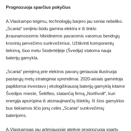
Prognozuoja sparčius pokyčius
A.Vlaskampo teigimu, technologijų barjero jau seniai nebeliko.
„Scania“ serijiniu būdu gamina elektra ir iš tinklo
įkraunamosiomis hibridinėmis pavaromis varomus bendrųjų
krovinių pervežimo sunkvežimius. Užtikrinti komponentų
tiekimą, šiuo metu Siodertèljėje (Švedija) statoma nauja
baterijų gamykla.
„Scania“ perėjimą prie elektros pavarų geriausiai iliustruoja
pastarųjų metų strateginiai sprendimai. 2020-aisiais gamintoja
papildomai investavo į ekologiškiausią baterijų gamyklą kitame
Švedijos mieste, Šelèfteo, statančią firmą „Northvolt“, kuri
energija apsirūpina iš atsinaujinančių išteklių. Iš šios gamyklos
bus tiekiamos ličio jonų celės „Scania“ sunkvežimių
baterijoms.
A.Vlaskampas jau artimiausioje ateityje prognozuoja spartų