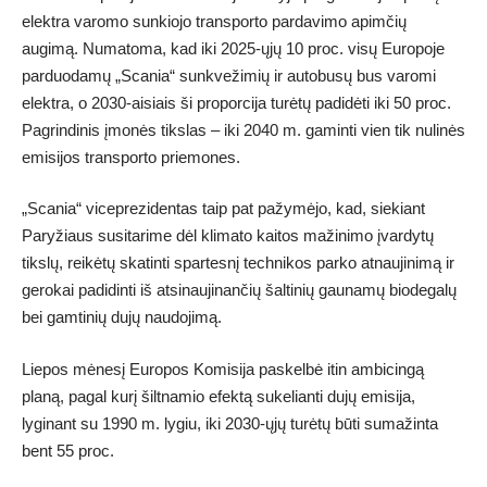
elektra varomo sunkiojo transporto pardavimo apimčių
augimą. Numatoma, kad iki 2025-ųjų 10 proc. visų Europoje
parduodamų „Scania“ sunkvežimių ir autobusų bus varomi
elektra, o 2030-aisiais ši proporcija turėtų padidėti iki 50 proc.
Pagrindinis įmonės tikslas – iki 2040 m. gaminti vien tik nulinės
emisijos transporto priemones.
„Scania“ viceprezidentas taip pat pažymėjo, kad, siekiant
Paryžiaus susitarime dėl klimato kaitos mažinimo įvardytų
tikslų, reikėtų skatinti spartesnį technikos parko atnaujinimą ir
gerokai padidinti iš atsinaujinančių šaltinių gaunamų biodegalų
bei gamtinių dujų naudojimą.
Liepos mėnesį Europos Komisija paskelbė itin ambicingą
planą, pagal kurį šiltnamio efektą sukelianti dujų emisija,
lyginant su 1990 m. lygiu, iki 2030-ųjų turėtų būti sumažinta
bent 55 proc.