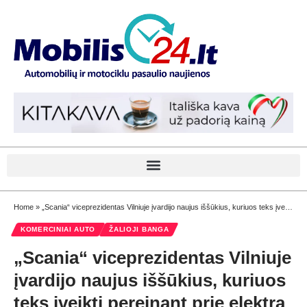
Home
»
„Scania“ viceprezidentas Vilniuje įvardijo naujus iššūkius, kuriuos teks įveikti pereinant prie elektra varomo sunkiojo transporto
KOMERCINIAI AUTO
ŽALIOJI BANGA
„Scania“ viceprezidentas Vilniuje
įvardijo naujus iššūkius, kuriuos
teks įveikti pereinant prie elektra