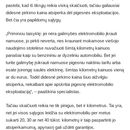
pastebi, kad iš tikrųjų reikia viską skaičiuoti, tačiau galiausiai
didesnė pirkimo kaina atsiperka dėl pigesnės eksploatacijos.
Bet čia yra papildomų sąlygų.
„Priminsiu taisyklę: jei nėra galimybės elektromobilio įkrauti
namuose, jo pirkti neverta, nes kraunant mokamose viešojo
naudojimo stotelėse nuvažiuoti šimtą kilometrų kainuos
panašiai kaip su benzininiu ar dyzeliniu automobiliu. Bet jei
turite galimybę įsikrauti namuose pigesniu naktiniu tarifu arba
esate įsirengę saulės elektrinę, šimtas kilometrų kainuos vieną
ar du eurus. Todėl didesnė pirkimo kaina šiuo atžvilgiu
atsiperka, nekalbant apie apskritai pigesnę elektromobilio
eksploataciją“, – paaiškina specialistas.
Tačiau skaičiuoti reikia ne tik pinigus, bet ir kilometrus. Tai yra,
net jei visos sąlygos leidžia su elektromobiliu per metus
sukarti 20, 30 ar net 40 tūkst. kilometrų ir taip paspartinti jo
atsiperkamumą, apynasrį gali uždėti garantijos.