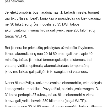
pašnekovas.
Jei elektromobilis bus naudojamas tik keliauti mieste, tuomet
gali tikti „Nissan Leaf“, kurio kaina prasideda nuo kiek daugiau
nei 30 tūkst. eurų. Šis modelis su 39 kWh talpos
akumuliatoriumi viena įkrova gali įveikti apie 280 kilometrų
(pagal WLTP).
Bet jis nėra be priekaištų pritaikytas užmiesčio išvykoms.
Įkrauti akumuliatorių nuo 20 iki 80 proc. gali trukti apie 40
minučių, tačiau jis neturi termoreguliacijos sistemos, tad
vasarą, viršijus optimalią akumuliatoriaus temperatūrą,
įkrovimo laikas gali pailgėti ir iki daugiau nei valandos.
Norint šiuo atžvilgiu universalesnio elektromobilio, teks dairytis
į brangesnius modelius. Pavyzdžiui, bazinio „Volkswagen ID.
3“ kaina perkopia 37 tūkst., tačiau šis elektromobilis viena
įkrova gali įveikti beveik 350 kilometrų (pagal WLTP).
Įkrovimas nuo 20 iki 80 proc. užtrunka panašiai kaip ir „Nissan