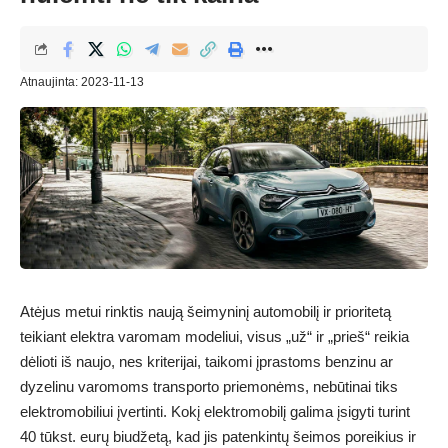
Atnaujinta: 2023-11-13
Atėjus metui rinktis naują šeimyninį automobilį ir prioritetą
teikiant elektra varomam modeliui, visus „už“ ir „prieš“ reikia
dėlioti iš naujo, nes kriterijai, taikomi įprastoms benzinu ar
dyzelinu varomoms transporto priemonėms, nebūtinai tiks
elektromobiliui įvertinti. Kokį elektromobilį galima įsigyti turint
40 tūkst. eurų biudžetą, kad jis patenkintų šeimos poreikius ir