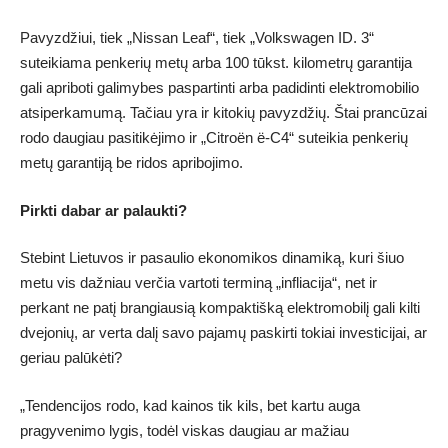
Pavyzdžiui, tiek „Nissan Leaf“, tiek „Volkswagen ID. 3“
suteikiama penkerių metų arba 100 tūkst. kilometrų garantija
gali apriboti galimybes paspartinti arba padidinti elektromobilio
atsiperkamumą. Tačiau yra ir kitokių pavyzdžių. Štai prancūzai
rodo daugiau pasitikėjimo ir „Citroën ë-C4“ suteikia penkerių
metų garantiją be ridos apribojimo.
Pirkti dabar ar palaukti?
Stebint Lietuvos ir pasaulio ekonomikos dinamiką, kuri šiuo
metu vis dažniau verčia vartoti terminą „infliacija“, net ir
perkant ne patį brangiausią kompaktišką elektromobilį gali kilti
dvejonių, ar verta dalį savo pajamų paskirti tokiai investicijai, ar
geriau palūkėti?
„Tendencijos rodo, kad kainos tik kils, bet kartu auga
pragyvenimo lygis, todėl viskas daugiau ar mažiau