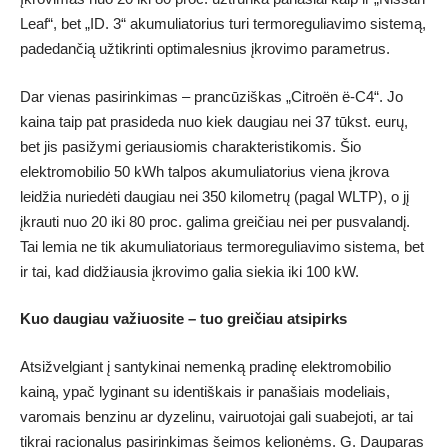
Leaf“, bet „ID. 3“ akumuliatorius turi termoreguliavimo sistemą,
padedančią užtikrinti optimalesnius įkrovimo parametrus.
Dar vienas pasirinkimas – prancūziškas „Citroën ë-C4“. Jo
kaina taip pat prasideda nuo kiek daugiau nei 37 tūkst. eurų,
bet jis pasižymi geriausiomis charakteristikomis. Šio
elektromobilio 50 kWh talpos akumuliatorius viena įkrova
leidžia nuriedėti daugiau nei 350 kilometrų (pagal WLTP), o jį
įkrauti nuo 20 iki 80 proc. galima greičiau nei per pusvalandį.
Tai lemia ne tik akumuliatoriaus termoreguliavimo sistema, bet
ir tai, kad didžiausia įkrovimo galia siekia iki 100 kW.
Kuo daugiau važiuosite – tuo greičiau atsipirks
Atsižvelgiant į santykinai nemenką pradinę elektromobilio
kainą, ypač lyginant su identiškais ir panašiais modeliais,
varomais benzinu ar dyzelinu, vairuotojai gali suabejoti, ar tai
tikrai racionalus pasirinkimas šeimos kelionėms. G. Dauparas