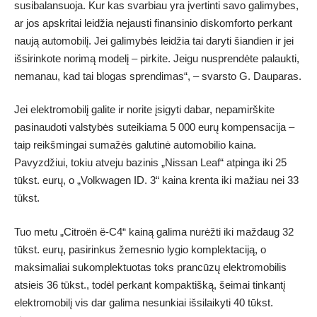
susibalansuoja. Kur kas svarbiau yra įvertinti savo galimybes,
ar jos apskritai leidžia nejausti finansinio diskomforto perkant
naują automobilį. Jei galimybės leidžia tai daryti šiandien ir jei
išsirinkote norimą modelį – pirkite. Jeigu nusprendėte palaukti,
nemanau, kad tai blogas sprendimas“, – svarsto G. Dauparas.
Jei elektromobilį galite ir norite įsigyti dabar, nepamirškite
pasinaudoti valstybės suteikiama 5 000 eurų kompensacija –
taip reikšmingai sumažės galutinė automobilio kaina.
Pavyzdžiui, tokiu atveju bazinis „Nissan Leaf“ atpinga iki 25
tūkst. eurų, o „Volkwagen ID. 3“ kaina krenta iki mažiau nei 33
tūkst.
Tuo metu „Citroën ë-C4“ kainą galima nurėžti iki maždaug 32
tūkst. eurų, pasirinkus žemesnio lygio komplektaciją, o
maksimaliai sukomplektuotas toks prancūzų elektromobilis
atsieis 36 tūkst., todėl perkant kompaktišką, šeimai tinkantį
elektromobilį vis dar galima nesunkiai išsilaikyti 40 tūkst.