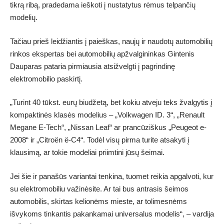
tikrą ribą, pradedama ieškoti į nustatytus rėmus telpančių
modelių.
Tačiau prieš leidžiantis į paieškas, naujų ir naudotų automobilių
rinkos ekspertas bei automobilių apžvalgininkas Gintenis
Dauparas pataria pirmiausia atsižvelgti į pagrindinę
elektromobilio paskirtį.
„Turint 40 tūkst. eurų biudžetą, bet kokiu atveju teks žvalgytis į
kompaktinės klasės modelius – „Volkwagen ID. 3“, „Renault
Megane E-Tech“, „Nissan Leaf“ ar prancūziškus „Peugeot e-
2008“ ir „Citroën ë-C4“. Todėl visų pirma turite atsakyti į
klausimą, ar tokie modeliai priimtini jūsų šeimai.
Jei šie ir panašūs variantai tenkina, tuomet reikia apgalvoti, kur
su elektromobiliu važinėsite. Ar tai bus antrasis šeimos
automobilis, skirtas kelionėms mieste, ar tolimesnėms
išvykoms tinkantis pakankamai universalus modelis“, – vardija