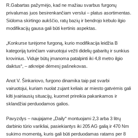
R.Gabartas pažymėjo, kad ne mažiau svarbus furgonų
privalumas juos besirenkančiam verslui – platus asortimentas.
Siūloma skirtingo aukščio, ratų bazių ir bendrojo kėbulo ilgio
modifikacijų gausa gali būti kertinis aspektas.
„Konkurse turėjome furgoną, kurio modifikacija leidžia B
kategoriją turinčiam vairuotojui vežti didelių gabaritų ir sunkius
krovinius. Viduje būtų įmanoma patalpinti iki 4,8 metro ilgio
daiktus“, – atkreipė dėmesį pašnekovas.
Anot V. Šinkariovo, furgono dinamika taip pat svarbi
vairuotojui, kuriam nuolat zujant keliais ar miesto gatvėmis gali
kilti įvairiausių situacijų, kuomet prireikia pakankamos ir
sklandžiai perduodamos galios.
Pavyzdys – naujajame „Daily“ montuojami 2,3 arba 3 litrų
darbinio tūrio varikliai, pasiekiantys iki 205 AG galią ir 470 Nm
sukimo momentą, kuris gali būti perduodamas ratams per 8