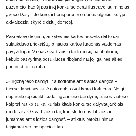
pažymėjo, kad šį poslinkį konkurse gerai iliustravo jau minėtas
„Iveco Daily“. Jo kūrėjai transporto priemonės elgesiui kelyje
akivaizdžiai skyrė didžiulį dėmesį.
Pašnekovo teigimu, ankstesnės kartos modelis dėl to dar
sulaukdavo priekaištų, o naujos kartos furgonas valdomas
pavyzdingai. Vienas svarbiausių tai lėmusių patobulinimų –
kėbulo pasvyrimą posūkiuose ribojanti naujoji galinės ašies
pneumatinė pakaba.
„Furgoną teko bandyti ir autodrome ant šlapios dangos –
tuomet labai pasijautė automobilio valdymo tikslumas. Netgi
neprireikė apsisukti sudėtingiausiose bandymų trasos vietose,
kaip tai nutiko su kai kuriais kitais konkurse dalyvaujančiais
modeliais. O svarbiausia tai, kad skirtumas labiausiai
juntamas ant slidžios dangos“, – atliktus patobulinimus
teigiamai vertino specialistas.