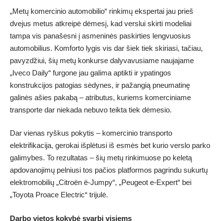
„Metų komercinio automobilio“ rinkimų ekspertai jau prieš
dvejus metus atkreipė dėmesį, kad verslui skirti modeliai
tampa vis panašesni į asmeninės paskirties lengvuosius
automobilius. Komforto lygis vis dar šiek tiek skiriasi, tačiau,
pavyzdžiui, šių metų konkurse dalyvavusiame naujajame
„Iveco Daily“ furgone jau galima aptikti ir ypatingos
konstrukcijos patogias sėdynes, ir pažangią pneumatinę
galinės ašies pakabą – atributus, kuriems komerciniame
transporte dar niekada nebuvo teikta tiek dėmesio.
Dar vienas ryškus pokytis – komercinio transporto
elektrifikacija, gerokai išplėtusi iš esmės bet kurio verslo parko
galimybes. To rezultatas – šių metų rinkimuose po keletą
apdovanojimų pelniusi tos pačios platformos pagrindu sukurtų
elektromobilių „Citroën ë-Jumpy“, „Peugeot e-Expert“ bei
„Toyota Proace Electric“ trijulė.
Darbo vietos kokybė svarbi visiems