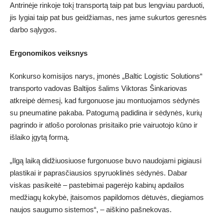
Antrinėje rinkoje tokį transportą taip pat bus lengviau parduoti,
jis lygiai taip pat bus geidžiamas, nes jame sukurtos geresnės
darbo sąlygos.
Ergonomikos veiksnys
Konkurso komisijos narys, įmonės „Baltic Logistic Solutions“
transporto vadovas Baltijos šalims Viktoras Šinkariovas
atkreipė dėmesį, kad furgonuose jau montuojamos sėdynės
su pneumatine pakaba. Patogumą padidina ir sėdynės, kurių
pagrindo ir atlošo porolonas prisitaiko prie vairuotojo kūno ir
išlaiko įgytą formą.
„Ilgą laiką didžiuosiuose furgonuose buvo naudojami pigiausi
plastikai ir paprasčiausios spyruoklinės sėdynės. Dabar
viskas pasikeitė – pastebimai pagerėjo kabinų apdailos
medžiagų kokybė, įtaisomos papildomos dėtuvės, diegiamos
naujos saugumo sistemos“, – aiškino pašnekovas.