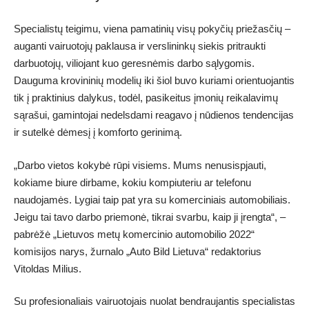
Specialistų teigimu, viena pamatinių visų pokyčių priežasčių –
auganti vairuotojų paklausa ir verslininkų siekis pritraukti
darbuotojų, viliojant kuo geresnėmis darbo sąlygomis.
Dauguma krovininių modelių iki šiol buvo kuriami orientuojantis
tik į praktinius dalykus, todėl, pasikeitus įmonių reikalavimų
sąrašui, gamintojai nedelsdami reagavo į nūdienos tendencijas
ir sutelkė dėmesį į komforto gerinimą.
„Darbo vietos kokybė rūpi visiems. Mums nenusispjauti,
kokiame biure dirbame, kokiu kompiuteriu ar telefonu
naudojamės. Lygiai taip pat yra su komerciniais automobiliais.
Jeigu tai tavo darbo priemonė, tikrai svarbu, kaip ji įrengta“, –
pabrėžė „Lietuvos metų komercinio automobilio 2022“
komisijos narys, žurnalo „Auto Bild Lietuva“ redaktorius
Vitoldas Milius.
Su profesionaliais vairuotojais nuolat bendraujantis specialistas