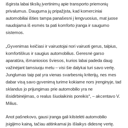
išgirsta labai tikslių įvertinimų apie transporto priemonių
privalumus. Dauguma jų pripažįsta, kad komerciniai
automobiliai išties tampa panašesni į lengvuosius, mat juose
naudojama iš esmės ta pati komforto įranga ir saugumo
sistemos.
„Gyvenimas keičiasi ir vairuotojai nori vairuoti gerus, talpius,
komfortiškus ir saugius automobilius. Geresnė garso
aparatūra, išmaniosios šviesos, kurios labai padeda daug
važinėjant tamsiuoju metu – visi šie dalykai turi savo vertę.
Junglumas taip pat yra vienas svarbesnių kriterijų, nes mes
dabar visą savo gyvenimą turime kokiame nors įrenginyje, tad
sklandus jo prijungimas prie automobilio yra ne
išsidirbinėjimas, o realus šiuolaikinis poreikis“, – akcentavo V.
Milius.
Anot pašnekovo, gausi įranga gali kilstelėti automobilio
įsigijimo kainą, tačiau atitinkamai jis išlaikys didesnę vertę.