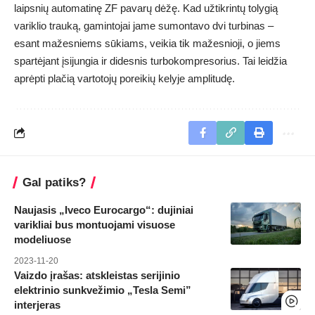
laipsnių automatinę ZF pavarų dėžę. Kad užtikrintų tolygią
variklio trauką, gamintojai jame sumontavo dvi turbinas –
esant mažesniems sūkiams, veikia tik mažesnioji, o jiems
spartėjant įsijungia ir didesnis turbokompresorius. Tai leidžia
aprėpti plačią vartotojų poreikių kelyje amplitudę.
Gal patiks?
Naujasis „Iveco Eurocargo“: dujiniai
varikliai bus montuojami visuose
modeliuose
2023-11-20
Vaizdo įrašas: atskleistas serijinio
elektrinio sunkvežimio „Tesla Semi”
interjeras