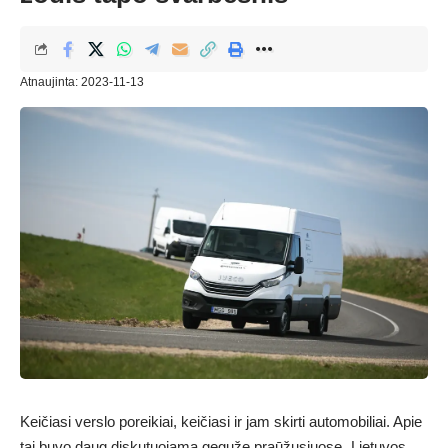
Atnaujinta: 2023-11-13
Keičiasi verslo poreikiai, keičiasi ir jam skirti automobiliai. Apie
tai buvo daug diskutuojama gegužę praūžusiuose „Lietuvos