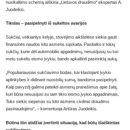
nusikaltimo schemą aiškina „Lietuvos draudimo“ ekspertas A.
Juodeikis.
Tikslas – pasipelnyti iš sukeltos avarijos
Sukčiai, veikiantys kelyje, stovėjimo aikštelėse siekia gauti
finansinės naudos kito asmens sąskaita. Pasitaiko ir tokių
sukčių, kurie dėl automobilio apgadinimų, nesusijusių su tuo
metu sukeltu eismo įvykiu, bando apkaltinti pasirinktą auką.
„Populiariausias sukčiavimo būdas, kai klastojant įvykio
aplinkybes ir didinant nuostolių sumą, bandoma pasipelnyti.
Kaip pavyzdį galima pateikti asmenų pranešimus apie žalą,
kuri būna nesusijusi su tam tikro eismo įvykio apgadinimais.
Toks siekis siejamas su kito asmens civilinio draudimo
pasinaudojimu“, – komentuoja Artūras Juodeikis.
Būtina itin atidžiai įvertinti situaciją, kad būtų išaiškintas
sukčiavimas