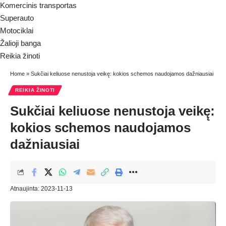
Komercinis transportas
Superauto
Motociklai
Žalioji banga
Reikia žinoti
Home
»
Sukčiai keliuose nenustoja veikę̨: kokios schemos naudojamos dažniausiai
REIKIA ŽINOTI
Sukčiai keliuose nenustoja veikę̨:
kokios schemos naudojamos
dažniausiai
Atnaujinta: 2023-11-13