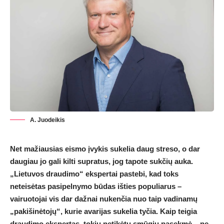
A. Juodeikis
Net mažiausias eismo įvykis sukelia daug streso, o dar
daugiau jo gali kilti supratus, jog tapote sukčių auka.
„Lietuvos draudimo“ ekspertai pastebi, kad toks
neteisėtas pasipelnymo būdas išties populiarus –
vairuotojai vis dar dažnai nukenčia nuo taip vadinamų
„pakišinėtojų“, kurie avarijas sukelia tyčia. Kaip teigia
draudimo ekspertas, tokių netikėtų smūgių pasekmė – ne