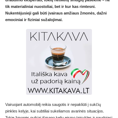
tik materialiniai nuostoliai, bet ir kur kas rimtesni.
Nukentėjusieji gali būti įvairaus amžiaus žmonės, dažni
emociniai ir fiziniai sužalojimai.
Vairuojant automobilį reikia saugotis ir nepakliūti į sukčių
pinkles kelyje, kai subtiliai sukeliamos avarinės situacijos.
Tokie žmonės puikiai išmano kelių eismo taisykles ir naudojasi