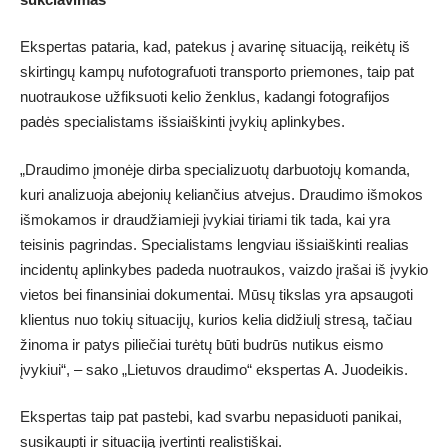
Ekspertas pataria, kad, patekus į avarinę situaciją, reikėtų iš
skirtingų kampų nufotografuoti transporto priemones, taip pat
nuotraukose užfiksuoti kelio ženklus, kadangi fotografijos
padės specialistams išsiaiškinti įvykių aplinkybes.
„Draudimo įmonėje dirba specializuotų darbuotojų komanda,
kuri analizuoja abejonių keliančius atvejus. Draudimo išmokos
išmokamos ir draudžiamieji įvykiai tiriami tik tada, kai yra
teisinis pagrindas. Specialistams lengviau išsiaiškinti realias
incidentų aplinkybes padeda nuotraukos, vaizdo įrašai iš įvykio
vietos bei finansiniai dokumentai. Mūsų tikslas yra apsaugoti
klientus nuo tokių situacijų, kurios kelia didžiulį stresą, tačiau
žinoma ir patys piliečiai turėtų būti budrūs nutikus eismo
įvykiui“, – sako „Lietuvos draudimo“ ekspertas A. Juodeikis.
Ekspertas taip pat pastebi, kad svarbu nepasiduoti panikai,
susikaupti ir situaciją įvertinti realistiškai.