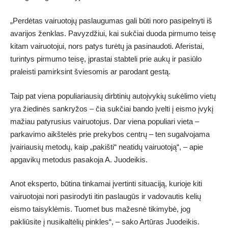
„Perdėtas vairuotojų paslaugumas gali būti noro pasipelnyti iš
avarijos ženklas. Pavyzdžiui, kai sukčiai duoda pirmumo teisę
kitam vairuotojui, nors patys turėtų ja pasinaudoti. Aferistai,
turintys pirmumo teisę, įprastai stabteli prie aukų ir pasiūlo
praleisti pamirksint šviesomis ar parodant gestą.
Taip pat viena populiariausių dirbtinių autoįvykių sukėlimo vietų
yra žiedinės sankryžos – čia sukčiai bando įvelti į eismo įvykį
mažiau patyrusius vairuotojus. Dar viena populiari vieta –
parkavimo aikštelės prie prekybos centrų – ten sugalvojama
įvairiausių metodų, kaip „pakišti“ neatidų vairuotoją“, – apie
apgavikų metodus pasakoja A. Juodeikis.
Anot eksperto, būtina tinkamai įvertinti situaciją, kurioje kiti
vairuotojai nori pasirodyti itin paslaugūs ir vadovautis kelių
eismo taisyklėmis. Tuomet bus mažesnė tikimybė, jog
pakliūsite į nusikaltėlių pinkles“, – sako Artūras Juodeikis.