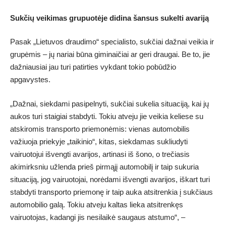
Sukčių veikimas grupuotėje didina šansus sukelti avariją
Pasak „Lietuvos draudimo“ specialisto, sukčiai dažnai veikia ir
grupėmis – jų nariai būna giminaičiai ar geri draugai. Be to, jie
dažniausiai jau turi patirties vykdant tokio pobūdžio
apgavystes.
„Dažnai, siekdami pasipelnyti, sukčiai sukelia situaciją, kai jų
aukos turi staigiai stabdyti. Tokiu atveju jie veikia keliese su
atskiromis transporto priemonėmis: vienas automobilis
važiuoja priekyje „taikinio“, kitas, siekdamas sukliudyti
vairuotojui išvengti avarijos, artinasi iš šono, o trečiasis
akimirksniu užlenda prieš pirmąjį automobilį ir taip sukuria
situaciją, jog vairuotojai, norėdami išvengti avarijos, iškart turi
stabdyti transporto priemonę ir taip auka atsitrenkia į sukčiaus
automobilio galą. Tokiu atveju kaltas lieka atsitrenkęs
vairuotojas, kadangi jis nesilaikė saugaus atstumo“, –