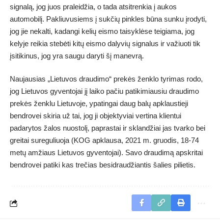
signalą, jog juos praleidžia, o tada atsitrenkia į aukos
automobilį. Pakliuvusiems į sukčių pinkles būna sunku įrodyti,
jog jie nekalti, kadangi kelių eismo taisyklėse teigiama, jog
kelyje reikia stebėti kitų eismo dalyvių signalus ir važiuoti tik
įsitikinus, jog yra saugu daryti šį manevrą.
Naujausias „Lietuvos draudimo“ prekės ženklo tyrimas rodo,
jog Lietuvos gyventojai jį laiko pačiu patikimiausiu draudimo
prekės ženklu Lietuvoje, ypatingai daug balų apklaustieji
bendrovei skiria už tai, jog ji objektyviai vertina klientui
padarytos žalos nuostolį, paprastai ir sklandžiai jas tvarko bei
greitai sureguliuoja (KOG apklausa, 2021 m. gruodis, 18-74
metų amžiaus Lietuvos gyventojai). Savo draudimą apskritai
bendrovei patiki kas trečias besidraudžiantis šalies pilietis.