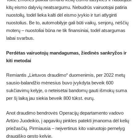
kitų eismo dalyvių neatsargumu. Nebudrūs vairuotojai patiria
nuostolių, todėl lieka kalti dėl eismo įvykio ir turi atlyginti
nuostolius. Be to, automobilyje gali būti vaikų, senjorų, nėščių
moterų – nuostoliai būna ne tik finansiniai, todėl atsargumas
labai svarbus.
Perdėtas vairuotojų mandagumas, žiedinės sankryžos ir
kiti metodai
Remiantis „Lietuvos draudimo“ duomenimis, per 2022 metų
sausio-balandžio mėnesius buvo įvykdyta beveik 600
sukčiavimų kelyje, o neteisėtai bandomų gauti išmokų suma
per šį laiką jau siekia beveik 800 tūkst. eurų.
Anot draudimo bendrovės Operacijų departamento vadovo
Artūro Juodeikio, į apgavikų pinkles patekti įmanoma dėl kelių
priežasčių. Pirmiausia – neįvertinus kito vairuotojo pernelyg
draugiško gesto kelyje.