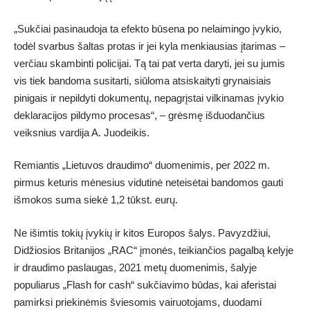
„Sukčiai pasinaudoja ta efekto būsena po nelaimingo įvykio,
todėl svarbus šaltas protas ir jei kyla menkiausias įtarimas –
verčiau skambinti policijai. Tą tai pat verta daryti, jei su jumis
vis tiek bandoma susitarti, siūloma atsiskaityti grynaisiais
pinigais ir nepildyti dokumentų, nepagrįstai vilkinamas įvykio
deklaracijos pildymo procesas“, – grėsmę išduodančius
veiksnius vardija A. Juodeikis.
Remiantis „Lietuvos draudimo“ duomenimis, per 2022 m.
pirmus keturis mėnesius vidutinė neteisėtai bandomos gauti
išmokos suma siekė 1,2 tūkst. eurų.
Ne išimtis tokių įvykių ir kitos Europos šalys. Pavyzdžiui,
Didžiosios Britanijos „RAC“ įmonės, teikiančios pagalbą kelyje
ir draudimo paslaugas, 2021 metų duomenimis, šalyje
populiarus „Flash for cash“ sukčiavimo būdas, kai aferistai
pamirksi priekinėmis šviesomis vairuotojams, duodami