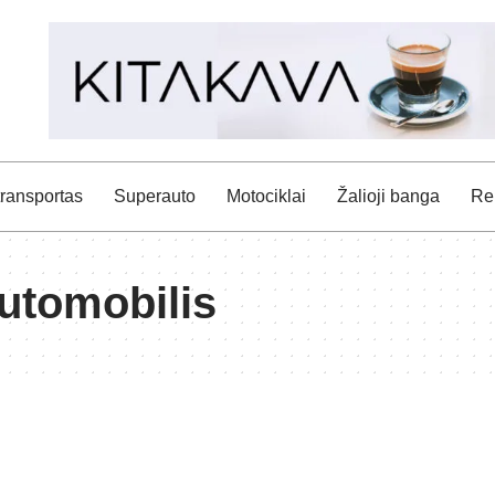
transportas
Superauto
Motociklai
Žalioji banga
Rei
utomobilis