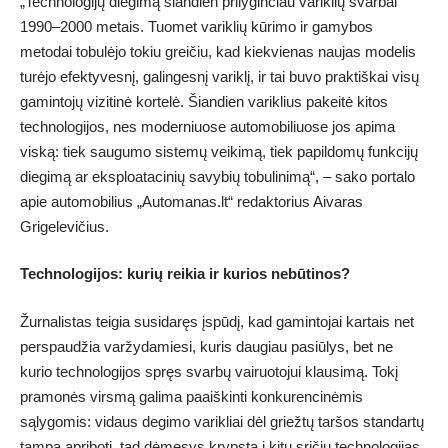
„Technologijų diegimą šiandien prilyginčiau variklių svarbai
1990–2000 metais. Tuomet variklių kūrimo ir gamybos
metodai tobulėjo tokiu greičiu, kad kiekvienas naujas modelis
turėjo efektyvesnį, galingesnį variklį, ir tai buvo praktiškai visų
gamintojų vizitinė kortelė. Šiandien variklius pakeitė kitos
technologijos, nes moderniuose automobiliuose jos apima
viską: tiek saugumo sistemų veikimą, tiek papildomų funkcijų
diegimą ar eksploatacinių savybių tobulinimą“, – sako portalo
apie automobilius „Automanas.lt“ redaktorius Aivaras
Grigelevičius.
Technologijos: kurių reikia ir kurios nebūtinos?
Žurnalistas teigia susidaręs įspūdį, kad gamintojai kartais net
perspaudžia varžydamiesi, kuris daugiau pasiūlys, bet ne
kurio technologijos spręs svarbų vairuotojui klausimą. Tokį
pramonės virsmą galima paaiškinti konkurencinėmis
sąlygomis: vidaus degimo varikliai dėl griežtų taršos standartų
tampa apriboti, tad dėmesys krypsta į kitų sričių technologijas.