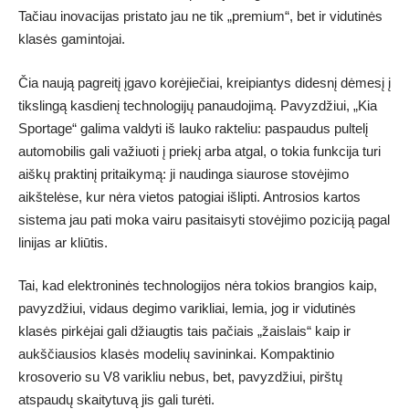
Tačiau inovacijas pristato jau ne tik „premium“, bet ir vidutinės
klasės gamintojai.
Čia naują pagreitį įgavo korėjiečiai, kreipiantys didesnį dėmesį į
tikslingą kasdienį technologijų panaudojimą. Pavyzdžiui, „Kia
Sportage“ galima valdyti iš lauko rakteliu: paspaudus pultelį
automobilis gali važiuoti į priekį arba atgal, o tokia funkcija turi
aiškų praktinį pritaikymą: ji naudinga siaurose stovėjimo
aikštelėse, kur nėra vietos patogiai išlipti. Antrosios kartos
sistema jau pati moka vairu pasitaisyti stovėjimo poziciją pagal
linijas ar kliūtis.
Tai, kad elektroninės technologijos nėra tokios brangios kaip,
pavyzdžiui, vidaus degimo varikliai, lemia, jog ir vidutinės
klasės pirkėjai gali džiaugtis tais pačiais „žaislais“ kaip ir
aukščiausios klasės modelių savininkai. Kompaktinio
krosoverio su V8 varikliu nebus, bet, pavyzdžiui, pirštų
atspaudų skaitytuvą jis gali turėti.