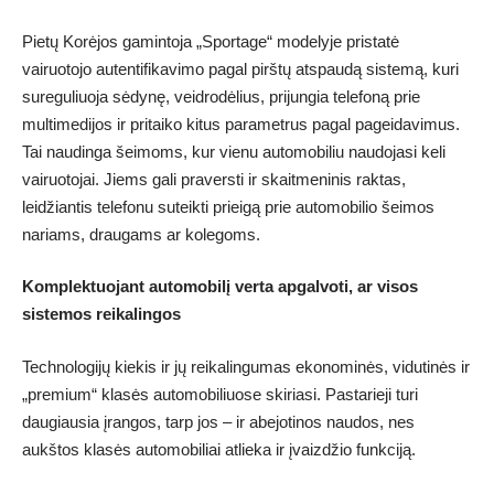
Pietų Korėjos gamintoja „Sportage“ modelyje pristatė
vairuotojo autentifikavimo pagal pirštų atspaudą sistemą, kuri
sureguliuoja sėdynę, veidrodėlius, prijungia telefoną prie
multimedijos ir pritaiko kitus parametrus pagal pageidavimus.
Tai naudinga šeimoms, kur vienu automobiliu naudojasi keli
vairuotojai. Jiems gali praversti ir skaitmeninis raktas,
leidžiantis telefonu suteikti prieigą prie automobilio šeimos
nariams, draugams ar kolegoms.
Komplektuojant automobilį verta apgalvoti, ar visos
sistemos reikalingos
Technologijų kiekis ir jų reikalingumas ekonominės, vidutinės ir
„premium“ klasės automobiliuose skiriasi. Pastarieji turi
daugiausia įrangos, tarp jos – ir abejotinos naudos, nes
aukštos klasės automobiliai atlieka ir įvaizdžio funkciją.