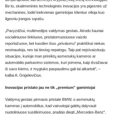
Be to, skaitmeninės technologinės inovacijos yra pigesnės už
mechanines, todėl kiekvienas gamintojas klientus vilioja kuo
ilgesniu įrangos sąrašu.
„Pavyzdžiui, multimedijos valdymas gestais. Atrodo šauniai
socialiniuose tinkluose, pristatomuosiuose vaizdo
reportažuose, bet kasdien šiuo „privalumu“ praktiškai niekas
nesinaudoja, nes tai tiesiog nepatogu. Taip pat neįsivaizduoju
situacijos, kurioje man prireiktų asmenukių kameros ar
automobilio parkavimo sistemos, kuri įsimena, kaip išvažiavai
iš savo kiemo, ir mygtuko paspaudimu gali tai atkartoti“, –
kalba A. Grigelevičius.
Inovacijas pristato jau ne tik „premium“ gamintojai
Valdymą gestais pirmasis pristatė BMW, o asmenukių
kameras į automobilius, kad vairuotojai galėtų dalyvauti
nuotoliniuose susitikimuose, pradėjo diegti „Mercedes-Benz“.