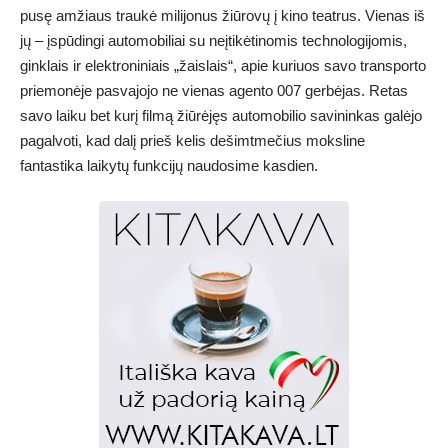
pusę amžiaus traukė milijonus žiūrovų į kino teatrus. Vienas iš
jų – įspūdingi automobiliai su neįtikėtinomis technologijomis,
ginklais ir elektroniniais „žaislais“, apie kuriuos savo transporto
priemonėje pasvajojo ne vienas agento 007 gerbėjas. Retas
savo laiku bet kurį filmą žiūrėjęs automobilio savininkas galėjo
pagalvoti, kad dalį prieš kelis dešimtmečius moksline
fantastika laikytų funkcijų naudosime kasdien.