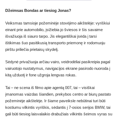
Džeimsas Bondas ar tiesiog Jonas?
Veiksmas tamsioje požeminėje stovėjimo aikštelėje: vyriškiui
einant prie automobilio, įsižiebia jo šviesos ir šis savaime
išvažiuoja iš siauro tarpo. Jis elegantiškai įsėda į tarsi
ištikimas šuo pasitikusią transporto priemonę ir rodomuoju
pirštu priliečia prietaisų skydelį.
Sėdynė privažiuoja arčiau vairo, veidrodėliai pasikreipia pagal
vairuotojo nustatymus, navigacijos ekrane pasirodo nuoroda į
kitą užduotį ir fone užgroja lengvas rokas.
Tai – ne scena iš filmo apie agentą 007, tai – visiškai
įmanomas vaizdas šiandien, prekybos centro ar biurų pastato
požeminėje aikštelėje. Ir šiame paveiksle nebūtinai turi būti
kostiumu vilkintis vyriškis, sėdantis į 7-osios serijos BMW, tai
gali būti tiesiog laisvalaikio drabužiais vilkintis šeimos vyras su