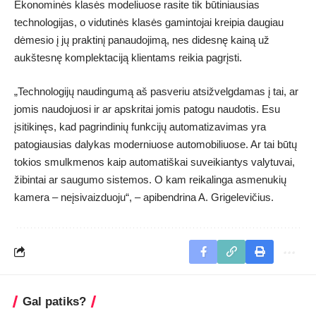
Ekonominės klasės modeliuose rasite tik būtiniausias
technologijas, o vidutinės klasės gamintojai kreipia daugiau
dėmesio į jų praktinį panaudojimą, nes didesnę kainą už
aukštesnę komplektaciją klientams reikia pagrįsti.
„Technologijų naudingumą aš pasveriu atsižvelgdamas į tai, ar
jomis naudojuosi ir ar apskritai jomis patogu naudotis. Esu
įsitikinęs, kad pagrindinių funkcijų automatizavimas yra
patogiausias dalykas moderniuose automobiliuose. Ar tai būtų
tokios smulkmenos kaip automatiškai suveikiantys valytuvai,
žibintai ar saugumo sistemos. O kam reikalinga asmenukių
kamera – neįsivaizduoju“, – apibendrina A. Grigelevičius.
Gal patiks?