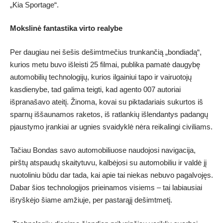
„Kia Sportage“.
Mokslinė fantastika virto realybe
Per daugiau nei šešis dešimtmečius trunkančią „bondiadą“,
kurios metu buvo išleisti 25 filmai, publika pamatė daugybę
automobilių technologijų, kurios ilgainiui tapo ir vairuotojų
kasdienybe, tad galima teigti, kad agento 007 autoriai
išpranašavo ateitį. Žinoma, kovai su piktadariais sukurtos iš
sparnų iššaunamos raketos, iš ratlankių išlendantys padangų
pjaustymo įrankiai ar ugnies svaidyklė nėra reikalingi civiliams.
Tačiau Bondas savo automobiliuose naudojosi navigacija,
pirštų atspaudų skaitytuvu, kalbėjosi su automobiliu ir valdė jį
nuotoliniu būdu dar tada, kai apie tai niekas nebuvo pagalvojęs.
Dabar šios technologijos prieinamos visiems – tai labiausiai
išryškėjo šiame amžiuje, per pastarąjį dešimtmetį.