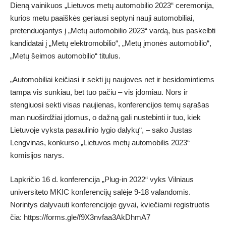
Dieną vainikuos „Lietuvos metų automobilio 2023“ ceremonija,
kurios metu paaiškės geriausi septyni nauji automobiliai,
pretenduojantys į „Metų automobilio 2023“ vardą, bus paskelbti
kandidatai į „Metų elektromobilio“, „Metų įmonės automobilio“,
„Metų šeimos automobilio“ titulus.
„Automobiliai keičiasi ir sekti jų naujoves net ir besidomintiems
tampa vis sunkiau, bet tuo pačiu – vis įdomiau. Nors ir
stengiuosi sekti visas naujienas, konferencijos temų sąrašas
man nuoširdžiai įdomus, o dažną gali nustebinti ir tuo, kiek
Lietuvoje vyksta pasaulinio lygio dalykų“, – sako Justas
Lengvinas, konkurso „Lietuvos metų automobilis 2023“
komisijos narys.
Lapkričio 16 d. konferencija „Plug-in 2022“ vyks Vilniaus
universiteto MKIC konferencijų salėje 9-18 valandomis.
Norintys dalyvauti konferencijoje gyvai, kviečiami registruotis
čia: https://forms.gle/f9X3nvfaa3AkDhmA7