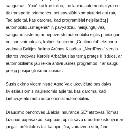
saugumas. Ypač kai kuo toliau, tuo labiau automobiliai yra ne
tik transporto priemonės, bet savotiški kompiuteriai ant ratų.
Tad apie tai, kas daroma, kad programišiai neįsilaužtų į
automobilio „smegenis“ ir, pavyzdžiui, neišjungtų visų
saugumo sistemų ar nepriverstų automobilio elgtis priešingai
nei nori vairuotojas, kalbės koncerno „Continental“ eksporto
vadovas Baltijos šalims Arūnas Kiaušas. „NordPass“ verslo
plėtros vadovas Karolis Arbačiausias temą pratęs ir išduos, ar
automobiliams jau reikia antivirusinės programos ir ar saugu
prie jų prisijungti išmaniuosius.
Susisiekimo viceministrė Agnė Vaiciukevičiūtė pasidalys
šviežiausiomis naujienomis apie tai, kas daroma, kad
Lietuvoje atsirastų autonominiai automobiliai.
Draudimo bendrovės „Balcia Insurance SE“ atstovas Tomas
Lizūnas papasakos, kaip pasirūpinti savo draudimo istorija ir ar
jai gali turėti įtakos tai, ką apie jūsų vairavimo stilių žino