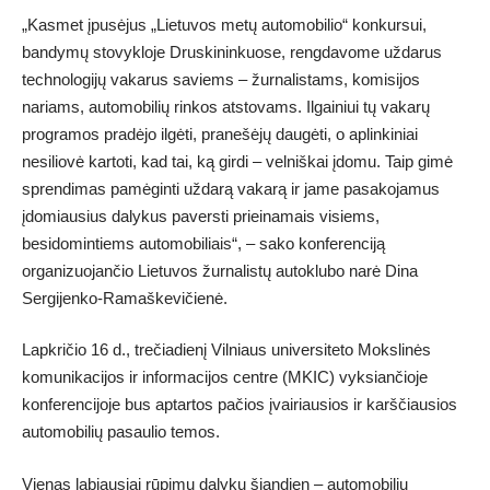
„Kasmet įpusėjus „Lietuvos metų automobilio“ konkursui,
bandymų stovykloje Druskininkuose, rengdavome uždarus
technologijų vakarus saviems – žurnalistams, komisijos
nariams, automobilių rinkos atstovams. Ilgainiui tų vakarų
programos pradėjo ilgėti, pranešėjų daugėti, o aplinkiniai
nesiliovė kartoti, kad tai, ką girdi – velniškai įdomu. Taip gimė
sprendimas pamėginti uždarą vakarą ir jame pasakojamus
įdomiausius dalykus paversti prieinamais visiems,
besidomintiems automobiliais“, – sako konferenciją
organizuojančio Lietuvos žurnalistų autoklubo narė Dina
Sergijenko-Ramaškevičienė.
Lapkričio 16 d., trečiadienį Vilniaus universiteto Mokslinės
komunikacijos ir informacijos centre (MKIC) vyksiančioje
konferencijoje bus aptartos pačios įvairiausios ir karščiausios
automobilių pasaulio temos.
Vienas labiausiai rūpimų dalykų šiandien – automobilių