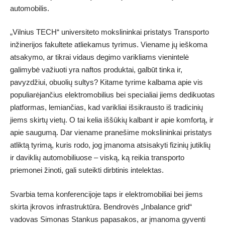
automobilis.
„Vilnius TECH“ universiteto mokslininkai pristatys Transporto
inžinerijos fakultete atliekamus tyrimus. Viename jų ieškoma
atsakymo, ar tikrai vidaus degimo varikliams vienintelė
galimybė važiuoti yra naftos produktai, galbūt tinka ir,
pavyzdžiui, obuolių sultys? Kitame tyrime kalbama apie vis
populiarėjančius elektromobilius bei specialiai jiems dedikuotas
platformas, lemiančias, kad varikliai išsikrausto iš tradicinių
jiems skirtų vietų. O tai kelia iššūkių kalbant ir apie komfortą, ir
apie saugumą. Dar viename pranešime mokslininkai pristatys
atliktą tyrimą, kuris rodo, jog įmanoma atsisakyti fizinių jutiklių
ir daviklių automobiliuose – viską, ką reikia transporto
priemonei žinoti, gali suteikti dirbtinis intelektas.
Svarbia tema konferencijoje taps ir elektromobiliai bei jiems
skirta įkrovos infrastruktūra. Bendrovės „Inbalance grid“
vadovas Simonas Stankus papasakos, ar įmanoma gyventi