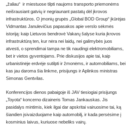
„žaliau“ ir miestuose tilpti naujoms transporto priemonėms
neišrausiant gatvių ir negriaunant pastatų dėl įkrovos
infrastruktūros. O įmonių grupės „Global BOD Group“ įkūrėjas
Vidmantas Janulevičius papasakos apie verslo sėkmės
istoriją: kaip Lietuvos bendrovė Vakarų šalyse kuria įkrovos
infrastruktūrą ten, kur nėra nei laidų, nei galimybės juos
atvesti, o sprendimai tampa ne tik naudingi elektromobiliams,
bet ir vietos gyventojams. Prie diskusijos apie tai, kaip
urbanistinėje erdvėje sutilpti ir žmonėms, ir automobiliams, bei
kas jau daroma šia linkme, prisijungs ir Aplinkos ministras
Simonas Gentvilas.
Konferencijos dienos pabaigoje iš JAV tiesiogiai prisijungs
„Toyota“ koncerno dizaineris Tomas Jankauskas. Jis
pasidalys mintimis, kiek ilgai dar apskritai vairuosime tai, ką
šiandien įsivaizduojame kaip automobilį, ir kada persėsime į
kosminius laivus, kuriuose nebeliks vairų.