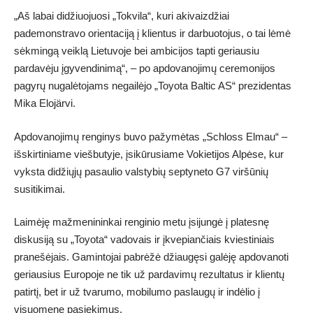
„Aš labai didžiuojuosi „Tokvila“, kuri akivaizdžiai
pademonstravo orientaciją į klientus ir darbuotojus, o tai lėmė
sėkmingą veiklą Lietuvoje bei ambicijos tapti geriausiu
pardavėju įgyvendinimą“, – po apdovanojimų ceremonijos
pagyrų nugalėtojams negailėjo „Toyota Baltic AS“ prezidentas
Mika Elojärvi.
Apdovanojimų renginys buvo pažymėtas „Schloss Elmau“ –
išskirtiniame viešbutyje, įsikūrusiame Vokietijos Alpėse, kur
vyksta didžiųjų pasaulio valstybių septyneto G7 viršūnių
susitikimai.
Laimėję mažmenininkai renginio metu įsijungė į platesnę
diskusiją su „Toyota“ vadovais ir įkvepiančiais kviestiniais
pranešėjais. Gamintojai pabrėžė džiaugęsi galėję apdovanoti
geriausius Europoje ne tik už pardavimų rezultatus ir klientų
patirtį, bet ir už tvarumo, mobilumo paslaugų ir indėlio į
visuomenę pasiekimus.