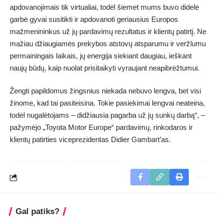
apdovanojimais tik virtualiai, todėl šiemet mums buvo didelė
garbė gyvai susitikti ir apdovanoti geriausius Europos
mažmenininkus už jų pardavimų rezultatus ir klientų patirtį. Ne
mažiau džiaugiamės prekybos atstovų atsparumu ir veržlumu
permainingais laikais, jų energija siekiant daugiau, ieškant
naujų būdų, kaip nuolat prisitaikyti vyraujant neapibrėžtumui.
Žengti papildomus žingsnius niekada nebuvo lengva, bet visi
žinome, kad tai pasiteisina. Tokie pasiekimai lengvai neateina,
todėl nugalėtojams – didžiausia pagarba už jų sunkų darbą“, –
pažymėjo „Toyota Motor Europe“ pardavimų, rinkodaros ir
klientų patirties viceprezidentas Didier Gambart’as.
Gal patiks?