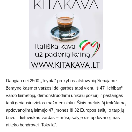
Daugiau nei 2500 „Toyota“ prekybos atstovybių Senajame
žemyne kasmet varžosi dėl garbės tapti vienu iš 47 „Ichiban“
vardo laimėtojų, demonstruodami unikalų požiūrį ir pastangas
tapti geriausiu vietos mažmenininku. Šiais metais šį trokštamą
apdovanojimą laimėjo 47 įmonės iš 32 Europos šalių, o tarp jų
buvo ir lietuviškas vardas – mūsų šalyje šis apdovanojimas
atiteko bendrovei „Tokvila“.