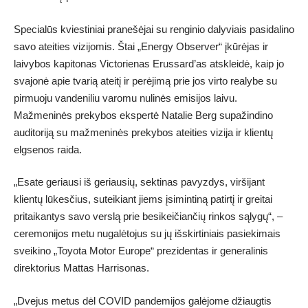
Specialūs kviestiniai pranešėjai su renginio dalyviais pasidalino
savo ateities vizijomis. Štai „Energy Observer“ įkūrėjas ir
laivybos kapitonas Victorienas Erussard’as atskleidė, kaip jo
svajonė apie tvarią ateitį ir perėjimą prie jos virto realybe su
pirmuoju vandeniliu varomu nulinės emisijos laivu.
Mažmeninės prekybos ekspertė Natalie Berg supažindino
auditoriją su mažmeninės prekybos ateities vizija ir klientų
elgsenos raida.
„Esate geriausi iš geriausių, sektinas pavyzdys, viršijant
klientų lūkesčius, suteikiant jiems įsimintiną patirtį ir greitai
pritaikantys savo verslą prie besikeičiančių rinkos sąlygų“, –
ceremonijos metu nugalėtojus su jų išskirtiniais pasiekimais
sveikino „Toyota Motor Europe“ prezidentas ir generalinis
direktorius Mattas Harrisonas.
„Dvejus metus dėl COVID pandemijos galėjome džiaugtis