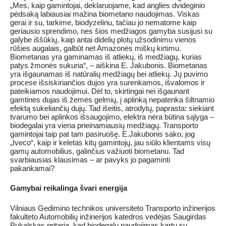
„Mes, kaip gamintojai, deklaruojame, kad anglies dvideginio
pėdsaką labiausiai mažina biometano naudojimas. Viskas
gerai ir su, tarkime, biodyzelinu, tačiau jo nematome kaip
geriausio sprendimo, nes šios medžiagos gamyba susijusi su
galybe iššūkių, kaip antai didelių plotų užsodinimu vienos
rūšies augalais, galbūt net Amazonės miškų kirtimu.
Biometanas yra gaminamas iš atliekų, iš medžiagų, kurias
patys žmonės sukuria“, – aiškina E. Jakubonis. Biometanas
yra išgaunamas iš natūralių medžiagų bei atliekų. Jų puvimo
procese išsiskiriančios dujos yra surenkamos, išvalomos ir
pateikiamos naudojimui. Dėl to, skirtingai nei išgaunant
gamtines dujas iš žemės gelmių, į aplinką nepatenka šiltnamio
efektą sukeliančių dujų. Tad išeitis, atrodytų, paprasta: siekiant
tvarumo bei aplinkos išsaugojimo, elektra nėra būtina sąlyga –
biodegalai yra viena prieinamiausių medžiagų. Transporto
gamintojai taip pat tam pasiruošę. E.Jakubonis sako, jog
„Iveco“, kaip ir keletas kitų gamintojų, jau siūlo klientams visų
gamų automobilius, galinčius važiuoti biometanu. Tad
svarbiausias klausimas – ar pavyks jo pagaminti
pakankamai?
Gamybai reikalinga švari energija
Vilniaus Gedimino technikos universiteto Transporto inžinerijos
fakulteto Automobilių inžinerijos katedros vedėjas Saugirdas
Pukalskas pritaria, kad biodegalų naudojimas kartu su