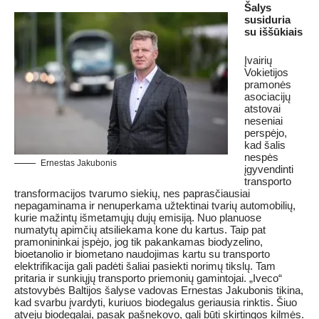
Šalys
susiduria
su iššūkiais
Įvairių
Vokietijos
pramonės
asociacijų
atstovai
neseniai
perspėjo,
kad šalis
nespės
Ernestas Jakubonis
įgyvendinti
transporto
transformacijos tvarumo siekių, nes paprasčiausiai
nepagaminama ir nenuperkama užtektinai tvarių automobilių,
kurie mažintų išmetamųjų dujų emisiją. Nuo planuose
numatytų apimčių atsiliekama kone du kartus. Taip pat
pramonininkai įspėjo, jog tik pakankamas biodyzelino,
bioetanolio ir biometano naudojimas kartu su transporto
elektrifikacija gali padėti šaliai pasiekti norimų tikslų. Tam
pritaria ir sunkiųjų transporto priemonių gamintojai. „Iveco“
atstovybės Baltijos šalyse vadovas Ernestas Jakubonis tikina,
kad svarbu įvardyti, kuriuos biodegalus geriausia rinktis. Šiuo
atveju biodegalai, pasak pašnekovo, gali būti skirtingos kilmės.