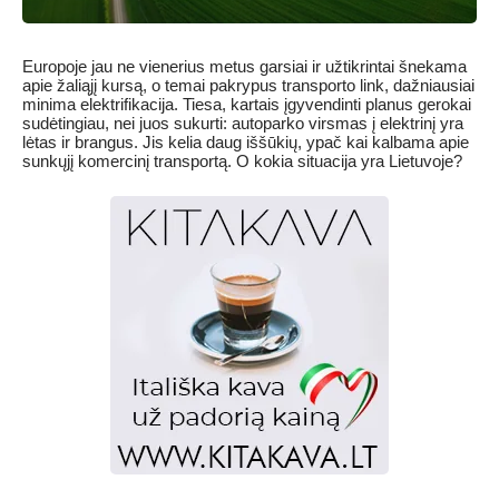
Europoje jau ne vienerius metus garsiai ir užtikrintai šnekama
apie žaliąjį kursą, o temai pakrypus transporto link, dažniausiai
minima elektrifikacija. Tiesa, kartais įgyvendinti planus gerokai
sudėtingiau, nei juos sukurti: autoparko virsmas į elektrinį yra
lėtas ir brangus. Jis kelia daug iššūkių, ypač kai kalbama apie
sunkųjį komercinį transportą. O kokia situacija yra Lietuvoje?