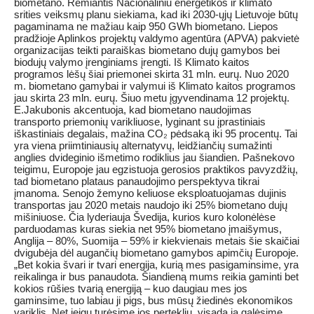
biometano. Remiantis Nacionaliniu energetikos ir klimato
srities veiksmų planu siekiama, kad iki 2030-ųjų Lietuvoje būtų
pagaminama ne mažiau kaip 950 GWh biometano. Liepos
pradžioje Aplinkos projektų valdymo agentūra (APVA) pakvietė
organizacijas teikti paraiškas biometano dujų gamybos bei
biodujų valymo įrenginiams įrengti. Iš Klimato kaitos
programos lėšų šiai priemonei skirta 31 mln. eurų. Nuo 2020
m. biometano gamybai ir valymui iš Klimato kaitos programos
jau skirta 23 mln. eurų. Šiuo metu įgyvendinama 12 projektų.
E.Jakubonis akcentuoja, kad biometano naudojimas
transporto priemonių varikliuose, lyginant su įprastiniais
iškastiniais degalais, mažina CO₂ pėdsaką iki 95 procentų. Tai
yra viena priimtiniausių alternatyvų, leidžiančių sumažinti
anglies dvideginio išmetimo rodiklius jau šiandien. Pašnekovo
teigimu, Europoje jau egzistuoja gerosios praktikos pavyzdžių,
tad biometano plataus panaudojimo perspektyva tikrai
įmanoma. Senojo žemyno keliuose eksploatuojamas dujinis
transportas jau 2020 metais naudojo iki 25% biometano dujų
mišiniuose. Čia lyderiauja Švedija, kurios kuro kolonėlėse
parduodamas kuras siekia net 95% biometano įmaišymus,
Anglija – 80%, Suomija – 59% ir kiekvienais metais šie skaičiai
dvigubėja dėl augančių biometano gamybos apimčių Europoje.
„Bet kokia švari ir tvari energija, kurią mes pasigaminsime, yra
reikalinga ir bus panaudota. Šiandieną mums reikia gaminti bet
kokios rūšies tvarią energiją – kuo daugiau mes jos
gaminsime, tuo labiau ji pigs, bus mūsų žiedinės ekonomikos
variklis. Net jeigu turėsime jos perteklių, visada ją galėsime