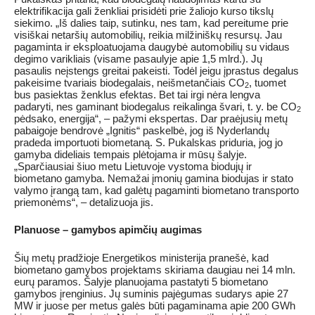
elektrifikacija gali ženkliai prisidėti prie žaliojo kurso tikslų
siekimo. „Iš dalies taip, sutinku, nes tam, kad pereitume prie
visiškai netaršių automobilių, reikia milžiniškų resursų. Jau
pagaminta ir eksploatuojama daugybė automobilių su vidaus
degimo varikliais (visame pasaulyje apie 1,5 mlrd.). Jų
pasaulis neįstengs greitai pakeisti. Todėl jeigu įprastus degalus
pakeisime tvariais biodegalais, neišmetančiais CO
, tuomet
2
bus pasiektas ženklus efektas. Bet tai irgi nėra lengva
padaryti, nes gaminant biodegalus reikalinga švari, t. y. be CO
2
pėdsako, energija“, – pažymi ekspertas. Dar praėjusių metų
pabaigoje bendrovė „Ignitis“ paskelbė, jog iš Nyderlandų
pradeda importuoti biometaną. S. Pukalskas priduria, jog jo
gamyba dideliais tempais plėtojama ir mūsų šalyje.
„Sparčiausiai šiuo metu Lietuvoje vystoma biodujų ir
biometano gamyba. Nemažai įmonių gamina biodujas ir stato
valymo įrangą tam, kad galėtų pagaminti biometano transporto
priemonėms“, – detalizuoja jis.
Planuose – gamybos apimčių augimas
Šių metų pradžioje Energetikos ministerija pranešė, kad
biometano gamybos projektams skiriama daugiau nei 14 mln.
eurų paramos. Šalyje planuojama pastatyti 5 biometano
gamybos įrenginius. Jų suminis pajėgumas sudarys apie 27
MW ir juose per metus galės būti pagaminama apie 200 GWh