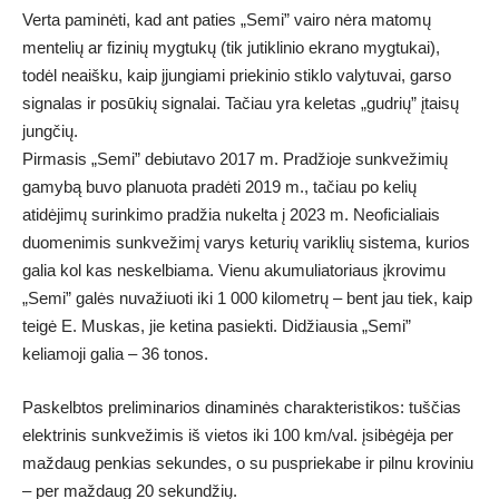
Verta paminėti, kad ant paties „Semi” vairo nėra matomų
mentelių ar fizinių mygtukų (tik jutiklinio ekrano mygtukai),
todėl neaišku, kaip įjungiami priekinio stiklo valytuvai, garso
signalas ir posūkių signalai. Tačiau yra keletas „gudrių” įtaisų
jungčių.
Pirmasis „Semi” debiutavo 2017 m. Pradžioje sunkvežimių
gamybą buvo planuota pradėti 2019 m., tačiau po kelių
atidėjimų surinkimo pradžia nukelta į 2023 m. Neoficialiais
duomenimis sunkvežimį varys keturių variklių sistema, kurios
galia kol kas neskelbiama. Vienu akumuliatoriaus įkrovimu
„Semi” galės nuvažiuoti iki 1 000 kilometrų – bent jau tiek, kaip
teigė E. Muskas, jie ketina pasiekti. Didžiausia „Semi”
keliamoji galia – 36 tonos.
Paskelbtos preliminarios dinaminės charakteristikos: tuščias
elektrinis sunkvežimis iš vietos iki 100 km/val. įsibėgėja per
maždaug penkias sekundes, o su puspriekabe ir pilnu kroviniu
– per maždaug 20 sekundžių.