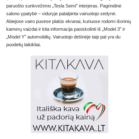
paruošto sunkvežimio „Tesla Semi” interjeras. Pagrindinė
salono ypatybė – viduryje patalpinta vairuotojo sėdynė.
Abiejose vairo pusėse platūs ekranai, kuriuose rodomi išorinių
kamerų vaizdai ir kita informacija pasiskolinti iš „Model 3” ir
„Model Y” automobilių. Vairuotojo dešinėje taip pat yra du
puodelių laikikliai.