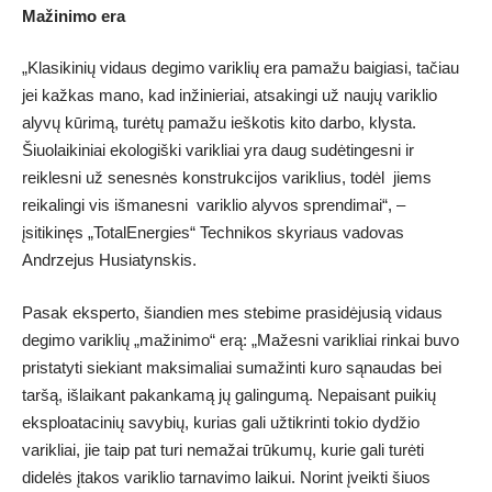
Mažinimo era
„Klasikinių vidaus degimo variklių era pamažu baigiasi, tačiau
jei kažkas mano, kad inžinieriai, atsakingi už naujų variklio
alyvų kūrimą, turėtų pamažu ieškotis kito darbo, klysta.
Šiuolaikiniai ekologiški varikliai yra daug sudėtingesni ir
reiklesni už senesnės konstrukcijos variklius, todėl jiems
reikalingi vis išmanesni variklio alyvos sprendimai“, –
įsitikinęs „TotalEnergies“ Technikos skyriaus vadovas
Andrzejus Husiatynskis.
Pasak eksperto, šiandien mes stebime prasidėjusią vidaus
degimo variklių „mažinimo“ erą: „Mažesni varikliai rinkai buvo
pristatyti siekiant maksimaliai sumažinti kuro sąnaudas bei
taršą, išlaikant pakankamą jų galingumą. Nepaisant puikių
eksploatacinių savybių, kurias gali užtikrinti tokio dydžio
varikliai, jie taip pat turi nemažai trūkumų, kurie gali turėti
didelės įtakos variklio tarnavimo laikui. Norint įveikti šiuos