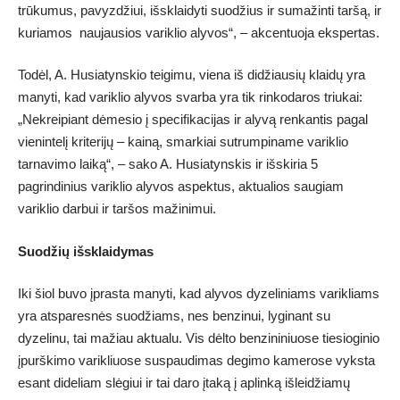
trūkumus, pavyzdžiui, išsklaidyti suodžius ir sumažinti taršą, ir
kuriamos naujausios variklio alyvos“, – akcentuoja ekspertas.
Todėl, A. Husiatynskio teigimu, viena iš didžiausių klaidų yra
manyti, kad variklio alyvos svarba yra tik rinkodaros triukai:
„Nekreipiant dėmesio į specifikacijas ir alyvą renkantis pagal
vienintelį kriterijų – kainą, smarkiai sutrumpiname variklio
tarnavimo laiką“, – sako A. Husiatynskis ir išskiria 5
pagrindinius variklio alyvos aspektus, aktualios saugiam
variklio darbui ir taršos mažinimui.
Suodžių išsklaidymas
Iki šiol buvo įprasta manyti, kad alyvos dyzeliniams varikliams
yra atsparesnės suodžiams, nes benzinui, lyginant su
dyzelinu, tai mažiau aktualu. Vis dėlto benzininiuose tiesioginio
įpurškimo varikliuose suspaudimas degimo kamerose vyksta
esant dideliam slėgiui ir tai daro įtaką į aplinką išleidžiamų