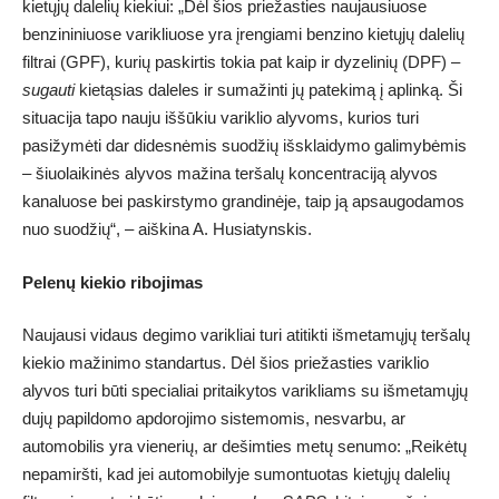
kietųjų dalelių kiekiui: „Dėl šios priežasties naujausiuose
benzininiuose varikliuose yra įrengiami benzino kietųjų dalelių
filtrai (GPF), kurių paskirtis tokia pat kaip ir dyzelinių (DPF) –
sugauti
kietąsias daleles ir sumažinti jų patekimą į aplinką. Ši
situacija tapo nauju iššūkiu variklio alyvoms, kurios turi
pasižymėti dar didesnėmis suodžių išsklaidymo galimybėmis
– šiuolaikinės alyvos mažina teršalų koncentraciją alyvos
kanaluose bei paskirstymo grandinėje, taip ją apsaugodamos
nuo suodžių“, – aiškina A. Husiatynskis.
Pelenų kiekio ribojimas
Naujausi vidaus degimo varikliai turi atitikti išmetamųjų teršalų
kiekio mažinimo standartus. Dėl šios priežasties variklio
alyvos turi būti specialiai pritaikytos varikliams su išmetamųjų
dujų papildomo apdorojimo sistemomis, nesvarbu, ar
automobilis yra vienerių, ar dešimties metų senumo: „Reikėtų
nepamiršti, kad jei automobilyje sumontuotas kietųjų dalelių