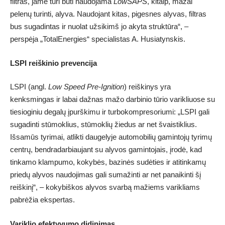
filtras, jame turi būti naudojama
LowSAPS
, kitaip, mažai
pelenų turinti, alyva. Naudojant kitas, pigesnes alyvas, filtras
bus sugadintas ir nuolat užsikimš jo akyta struktūra“, –
perspėja „TotalEnergies“ specialistas A. Husiatynskis.
LSPI reiškinio prevencija
LSPI (angl.
Low Speed Pre-Ignition
) reiškinys yra
kenksmingas ir labai dažnas mažo darbinio tūrio varikliuose su
tiesioginiu degalų įpurškimu ir turbokompresoriumi: „LSPI gali
sugadinti stūmoklius, stūmoklių žiedus ar net švaistiklius.
Išsamūs tyrimai, atlikti daugelyje automobilių gamintojų tyrimų
centrų, bendradarbiaujant su alyvos gamintojais, įrodė, kad
tinkamo klampumo, kokybės, bazinės sudėties ir atitinkamų
priedų alyvos naudojimas gali sumažinti ar net panaikinti šį
reiškinį“, – kokybiškos alyvos svarbą mažiems varikliams
pabrėžia ekspertas.
Variklio efektyvumo didinimas