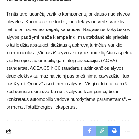
Trintis tarp judančių variklio komponentų priklauso nuo alyvos
plėvelės. Kuo mažesnė trintis, tuo efektyviau veiks variklis ir
patirsite mažesnes degalų sąnaudas. Naujausios kokybiškos
alyvos pasižymi maža klampa ir dilimą stabdančiais priedais,
o tai leidžia apsaugoti didžiausią apkrovą turinčius variklio
komponentus: „Vienas iš alyvos kokybės rodiklių šiuo aspektu
yra Europos automobilių gamintojų asociacijos (ACEA)
standartas. ACEA C5 ir C6 standartus atitinkančios alyvos
daug efektyviau mažina vidinį pasipriešinimą, pavyzdžiui, tuo
pasižymi „Quartz“ asortimento alyvos. Visgi reikia nepamiršti,
kad dėmesį skirti svarbu ne tik alyvos klampumui, bet ir
konkretaus automobilio vadove nurodytiems parametrams“, –
primena „TotalEnergies“ ekspertas.