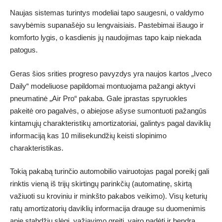
Naujas sistemas turintys modeliai tapo saugesni, o valdymo
savybėmis supanašėjo su lengvaisiais. Pastebimai išaugo ir
komforto lygis, o kasdienis jų naudojimas tapo kaip niekada
patogus.
Geras šios srities progreso pavyzdys yra naujos kartos „Iveco
Daily“ modeliuose papildomai montuojama pažangi aktyvi
pneumatinė „Air Pro“ pakaba. Gale įprastas spyruokles
pakeitė oro pagalvės, o abiejose ašyse sumontuoti pažangūs
kintamųjų charakteristikų amortizatoriai, galintys pagal daviklių
informaciją kas 10 milisekundžių keisti slopinimo
charakteristikas.
Tokią pakabą turinčio automobilio vairuotojas pagal poreikį gali
rinktis vieną iš trijų skirtingų parinkčių (automatinę, skirtą
važiuoti su kroviniu ir minkšto pakabos veikimo). Visų keturių
ratų amortizatorių daviklių informacija drauge su duomenimis
apie stabdžių slėgį, važiavimo greitį, vairo padėtį ir bendrą