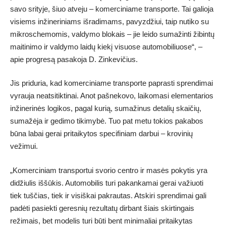
savo srityje, šiuo atveju – komerciniame transporte. Tai galioja
visiems inžineriniams išradimams, pavyzdžiui, taip nutiko su
mikroschemomis, valdymo blokais – jie leido sumažinti žibintų
maitinimo ir valdymo laidų kiekį visuose automobiliuose“, –
apie progresą pasakoja D. Zinkevičius.
Jis priduria, kad komerciniame transporte paprasti sprendimai
vyrauja neatsitiktinai. Anot pašnekovo, laikomasi elementarios
inžinerinės logikos, pagal kurią, sumažinus detalių skaičių,
sumažėja ir gedimo tikimybė. Tuo pat metu tokios pakabos
būna labai gerai pritaikytos specifiniam darbui – krovinių
vežimui.
„Komerciniam transportui svorio centro ir masės pokytis yra
didžiulis iššūkis. Automobilis turi pakankamai gerai važiuoti
tiek tuščias, tiek ir visiškai pakrautas. Atskiri sprendimai gali
padėti pasiekti geresnių rezultatų dirbant šiais skirtingais
režimais, bet modelis turi būti bent minimaliai pritaikytas