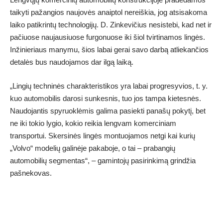
taikyti pažangios naujovės anaiptol nereiškia, jog atsisakoma
laiko patikrintų technologijų. D. Zinkevičius nesistebi, kad net ir
pačiuose naujausiuose furgonuose iki šiol tvirtinamos lingės.
Inžinieriaus manymu, šios labai gerai savo darbą atliekančios
detalės bus naudojamos dar ilgą laiką.
„Lingių techninės charakteristikos yra labai progresyvios, t. y.
kuo automobilis darosi sunkesnis, tuo jos tampa kietesnės.
Naudojantis spyruoklėmis galima pasiekti panašų pokytį, bet
ne iki tokio lygio, kokio reikia lengvam komerciniam
transportui. Skersinės lingės montuojamos netgi kai kurių
„Volvo“ modelių galinėje pakaboje, o tai – prabangių
automobilių segmentas“, – gamintojų pasirinkimą grindžia
pašnekovas.