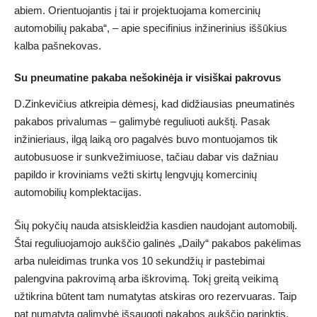
abiem. Orientuojantis į tai ir projektuojama komercinių
automobilių pakaba“, – apie specifinius inžinerinius iššūkius
kalba pašnekovas.
Su pneumatine pakaba nešokinėja ir visiškai pakrovus
D.Zinkevičius atkreipia dėmesį, kad didžiausias pneumatinės
pakabos privalumas – galimybė reguliuoti aukštį. Pasak
inžinieriaus, ilgą laiką oro pagalvės buvo montuojamos tik
autobusuose ir sunkvežimiuose, tačiau dabar vis dažniau
papildo ir kroviniams vežti skirtų lengvųjų komercinių
automobilių komplektacijas.
Šių pokyčių nauda atsiskleidžia kasdien naudojant automobilį.
Štai reguliuojamojo aukščio galinės „Daily“ pakabos pakėlimas
arba nuleidimas trunka vos 10 sekundžių ir pastebimai
palengvina pakrovimą arba iškrovimą. Tokį greitą veikimą
užtikrina būtent tam numatytas atskiras oro rezervuaras. Taip
pat numatyta galimybė išsaugoti pakabos aukščio parinktis.