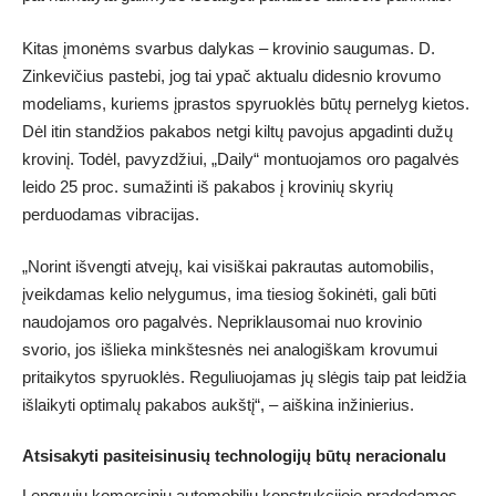
Kitas įmonėms svarbus dalykas – krovinio saugumas. D.
Zinkevičius pastebi, jog tai ypač aktualu didesnio krovumo
modeliams, kuriems įprastos spyruoklės būtų pernelyg kietos.
Dėl itin standžios pakabos netgi kiltų pavojus apgadinti dužų
krovinį. Todėl, pavyzdžiui, „Daily“ montuojamos oro pagalvės
leido 25 proc. sumažinti iš pakabos į krovinių skyrių
perduodamas vibracijas.
„Norint išvengti atvejų, kai visiškai pakrautas automobilis,
įveikdamas kelio nelygumus, ima tiesiog šokinėti, gali būti
naudojamos oro pagalvės. Nepriklausomai nuo krovinio
svorio, jos išlieka minkštesnės nei analogiškam krovumui
pritaikytos spyruoklės. Reguliuojamas jų slėgis taip pat leidžia
išlaikyti optimalų pakabos aukštį“, – aiškina inžinierius.
Atsisakyti pasiteisinusių technologijų būtų neracionalu
Lengvųjų komercinių automobilių konstrukcijoje pradedamos