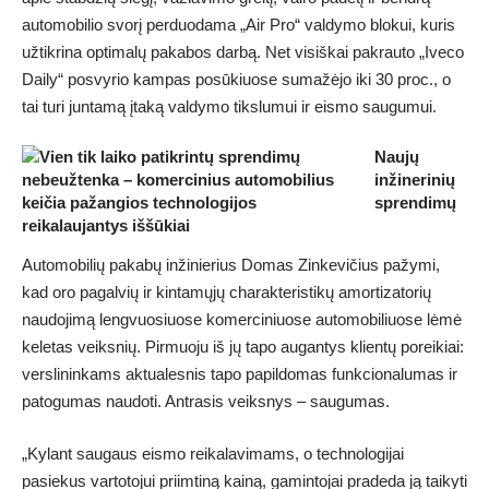
automobilio svorį perduodama „Air Pro“ valdymo blokui, kuris
užtikrina optimalų pakabos darbą. Net visiškai pakrauto „Iveco
Daily“ posvyrio kampas posūkiuose sumažėjo iki 30 proc., o
tai turi juntamą įtaką valdymo tikslumui ir eismo saugumui.
Naujų
inžinerinių
sprendimų
reikalaujantys iššūkiai
Automobilių pakabų inžinierius Domas Zinkevičius pažymi,
kad oro pagalvių ir kintamųjų charakteristikų amortizatorių
naudojimą lengvuosiuose komerciniuose automobiliuose lėmė
keletas veiksnių. Pirmuoju iš jų tapo augantys klientų poreikiai:
verslininkams aktualesnis tapo papildomas funkcionalumas ir
patogumas naudoti. Antrasis veiksnys – saugumas.
„Kylant saugaus eismo reikalavimams, o technologijai
pasiekus vartotojui priimtiną kainą, gamintojai pradeda ją taikyti