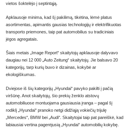
vietos šoktelėjo į septintąją.
Apklausoje minima, kad šį pakilimą, tikėtina, lėmė platus
asortimentas, apimantis gausias technologijų ir elektrifikuotas
transporto priemones, taip pat automobilius su tradiciniais
jėgos agregatais.
Šiais metais „Image Report“ skaitytojų apklausoje dalyvavo
daugiau nei 12 000 „Auto Zeitung“ skaitytojų. Jie balsavo 20
kategorijų, tarp kurių buvo ir dizainas, kokybė ar
ekologiškumas.
Dviejose iš šių kategorijų „Hyundai“ pavyko pakilti į pačią
viršūnę. Anot skaitytojų, šio prekių ženklo atstovų
automobiliuose montuojama gausiausia įranga – pagal šį
rodiklį „Hyundai“ pranoko netgi didžiąją vokiečių trijulę
„Mercedes“, BMW bei „Audi“. Skaitytojai taip pat pareiškė, kad
labiausiai vertina pagerėjusią „Hyundai“ automobilių kokybę.