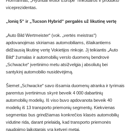
Hofmannas, „Hyundai Motor Europe“ rinkodaros ir produkto
viceprezidentas.
„Ioniq 5“ ir „Tucson Hybrid“ pergalės už likutinę vertę
„Auto Bild Wertmeister“ (vok. „vertės meistras“)
apdovanojimas skiriamas automobiliams, išlaikantiems
didžiausią likutinę vertę Vokietijos rinkoje. Jį teikiantis „Auto
Bild“ žurnalas ir automobilių verslo duomenų bendrovė
„Schwacke“ įvertinimo metu atsižvelgia į absoliutų bei
santykinį automobilio nusidėvėjimą.
Šiemet „Schwacke“ savo išsamia duomenų atranka ir tyrimais
paremtus įvertinimus skyrė beveik 4 000 dabartinių
automobilių modelių. Iš viso buvo apdovanota beveik 40
modelių iš 13 transporto priemonių segmentų. Kiekvienas
segmentas bus grindžiamas konkrečios klasės automobilių
vidutine rida, darant prielaidą, kad transporto priemonės
naudojimo laikotarpis yra ketveri metai.