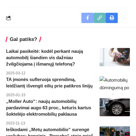
Gal patiks?
Laikai pasikeitė: kodėl perkant naują
automobilį šiandien vis dažniau
žvilgčiojama į išmanųjį telefoną?
2025-03-12
TA įmonės sufleruoja sprendimą,
leidžiantį išvengti eilių prie patikros linijų
2025-01-15
„Moller Auto“: naujų automobilių
pardavimai augo 63 proc., keturis kartus
šoktelėjo elektromobilių paklausa
2023-11-13
Ieškodami „Metų automobilio“ surengė
varžybas: benzinis „Porsche“ stojo prieš