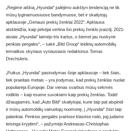
„Regime aiškią „Hyundai“ judėjimo aukštyn tendenciją ne tik
mūsų lyginamuosiuose bandymuose, bet ir skaitytojų
apklausoje „Geriausi prekių ženklai 2022“. Apklausa
atskleidžia, kaip pirkėjai vertina šio prekių ženklo įvaizdį. 2021-
aisiais „Hyundai“ laimėjo tris kartus, o šiemet jau nuskynė
penkias pergales“, – sakė „Bild Group“ leidinių automobilių
tematikos skyriaus vyriausiasis redaktorius Tomas
Drechsleris.
„Puikus „Hyundai“ pasirodymas šioje apklausoje – tiek šiais,
tiek praeitais metais – yra įrodymas, kad prekių ženklas nuolat
populiarėja Europoje. Dar vienas svarbus mūsų sėkmės
rodiklis – kaip esame suvokiami kaip prekių ženklas. Todėl
džiaugiamės, kad „Auto Bild“ skaitytojai, kurie taip pat atspindi
ir mūsų automobilių vairuotojų nuomonę, į „Hyundai“ žiūri taip
palankiai. Penkios pergalės įvairiose klasėse rodo, jog judame
teisinga kryptimi“, – pažymėjo Andreasas-Christophas