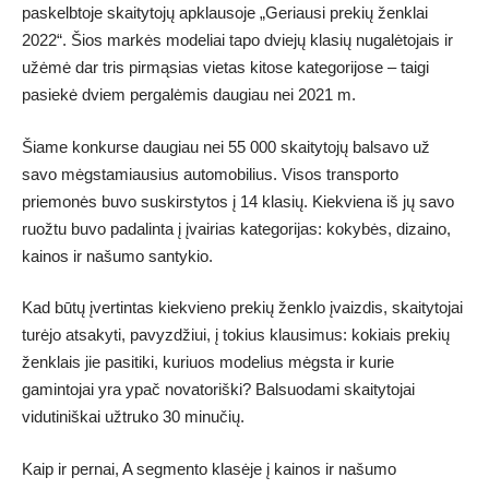
paskelbtoje skaitytojų apklausoje „Geriausi prekių ženklai
2022“. Šios markės modeliai tapo dviejų klasių nugalėtojais ir
užėmė dar tris pirmąsias vietas kitose kategorijose – taigi
pasiekė dviem pergalėmis daugiau nei 2021 m.
Šiame konkurse daugiau nei 55 000 skaitytojų balsavo už
savo mėgstamiausius automobilius. Visos transporto
priemonės buvo suskirstytos į 14 klasių. Kiekviena iš jų savo
ruožtu buvo padalinta į įvairias kategorijas: kokybės, dizaino,
kainos ir našumo santykio.
Kad būtų įvertintas kiekvieno prekių ženklo įvaizdis, skaitytojai
turėjo atsakyti, pavyzdžiui, į tokius klausimus: kokiais prekių
ženklais jie pasitiki, kuriuos modelius mėgsta ir kurie
gamintojai yra ypač novatoriški? Balsuodami skaitytojai
vidutiniškai užtruko 30 minučių.
Kaip ir pernai, A segmento klasėje į kainos ir našumo