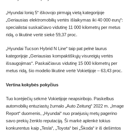
„Hyundai Ioniq 5“ iškovojo pirmąją vietą kategorijoje
„Geriausias elektromobilių vertės išlaikymas iki 40 000 eurų“:
specialistai suskaičiavo vidutinę 11 000 kilometrų per metus
ridą, o likutinė vertė siekė 59,37 proc.
„Hyundai Tucson Hybrid N Line“ taip pat pelnė laurus
kategorijoje „Geriausias kompaktiškųjų visureigių vertės
išsaugojimas“. Paskaičiavus vidutinę 15 000 kilometrų per
metus ridą, šio modelio likutinė vertė Vokietijoje – 63,43 proc.
Vertina kokybės pokyčius
Tuo korėjiečių sėkmė Vokietijoje neapsiribojo. Paskelbus
automobilių entuziastų žurnalo „Auto Zeitung“ 2022 m. „Image
Report“ duomenis, „Hyundai“ nuo praėjusių metų pagerino
savo prekių ženklo reputaciją. Ši markė aplenkė tokius
konkurentus kaip „Tesla“, „Toyota“ bei „Škoda“ ir iš dešimtos