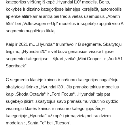
kategorijos viršūnę iškopė „Hyundai i10“ modelis. Be to,
kokybės ir dizaino kategorijose laimėjęs korėjiečių automobilis
aplenkė atitinkamai antrą bei trečią vietas užėmusius „Abarth
595“ bei „Volkswagen e-Up“ modelius ir sugebėjo apginti viso A
segmento nugalėtojo titulą.
Kaip ir 2021 m., „Hyundai“ triumfavo ir B segmente. Skaitytojų
teigimu, „Hyundai i20“ ir vėl buvo geriausias visose trijose
segmento kategorijose – šįkart įveikė „Mini Cooper“ ir „Audi A1
Sportback“.
C segmento klasėje kainos ir našumo kategorijos nugalėtoju
skaitytojai išrinko „Hyundai i30“. Jis pranoko tokius modelius
kaip „Škoda Octavia“ ir „Ford Focus“. „Hyundai“ taip pat
sugebėjo įtikinti skaitytojus savo pranašumu vidutinio dydžio
visureigių klasės kainos ir našumo kategorijoje. Šioje
kategorijoje „Hyundai“ užkopė į pirmą vietą net su dviem
modeliais: „Santa Fe“ bei „Tucson“.