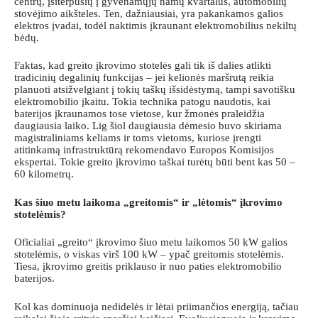
centrų, įsiterpusių į gyvenamųjų namų kvartalus, automobilių
stovėjimo aikšteles. Ten, dažniausiai, yra pakankamos galios
elektros įvadai, todėl naktimis įkraunant elektromobilius nekiltų
bėdų.
Faktas, kad greito įkrovimo stotelės gali tik iš dalies atlikti
tradicinių degalinių funkcijas – jei kelionės maršrutą reikia
planuoti atsižvelgiant į tokių taškų išsidėstymą, tampi savotišku
elektromobilio įkaitu. Tokia technika patogu naudotis, kai
baterijos įkraunamos tose vietose, kur žmonės praleidžia
daugiausia laiko. Lig šiol daugiausia dėmesio buvo skiriama
magistraliniams keliams ir toms vietoms, kuriose įrengti
atitinkamą infrastruktūrą rekomendavo Europos Komisijos
ekspertai. Tokie greito įkrovimo taškai turėtų būti bent kas 50 –
60 kilometrų.
Kas šiuo metu laikoma „greitomis“ ir „lėtomis“ įkrovimo
stotelėmis?
Oficialiai „greito“ įkrovimo šiuo metu laikomos 50 kW galios
stotelėmis, o viskas virš 100 kW – ypač greitomis stotelėmis.
Tiesa, įkrovimo greitis priklauso ir nuo paties elektromobilio
baterijos.
Kol kas dominuoja nedidelės ir lėtai priimančios energiją, tačiau