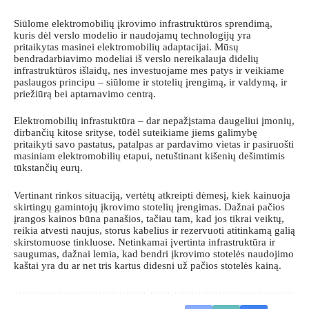
Siūlome elektromobilių įkrovimo infrastruktūros sprendimą,
kuris dėl verslo modelio ir naudojamų technologijų yra
pritaikytas masinei elektromobilių adaptacijai. Mūsų
bendradarbiavimo modeliai iš verslo nereikalauja didelių
infrastruktūros išlaidų, nes investuojame mes patys ir veikiame
paslaugos principu – siūlome ir stotelių įrengimą, ir valdymą, ir
priežiūrą bei aptarnavimo centrą.
Elektromobilių infrastuktūra – dar nepažįstama daugeliui įmonių,
dirbančių kitose srityse, todėl suteikiame jiems galimybę
pritaikyti savo pastatus, patalpas ar pardavimo vietas ir pasiruošti
masiniam elektromobilių etapui, netuštinant kišenių dešimtimis
tūkstančių eurų.
Vertinant rinkos situaciją, vertėtų atkreipti dėmesį, kiek kainuoja
skirtingų gamintojų įkrovimo stotelių įrengimas. Dažnai pačios
įrangos kainos būna panašios, tačiau tam, kad jos tikrai veiktų,
reikia atvesti naujus, storus kabelius ir rezervuoti atitinkamą galią
skirstomuose tinkluose. Netinkamai įvertinta infrastruktūra ir
saugumas, dažnai lemia, kad bendri įkrovimo stotelės naudojimo
kaštai yra du ar net tris kartus didesni už pačios stotelės kainą.