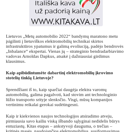
Lietuvos „Metų automobilio 2022“ bandymų maratono metu
įsigilinti į lietuviškos elektromobilių technikai skirtos
infrastruktūros ypatumus ir galimą evoliuciją, padėjo bendrovės
„Inbalance“ ekspertai. Vienas jų – strateginio bendradarbiavimo
vadovas Arnoldas Dapkus, atsakė į dažniausiai girdimus
klausimus.
Kaip apibūdintumėte dabartinį elektromobilių įkrovimo
stotelių tinklą Lietuvoje?
Sprendžiant iš to, kaip sparčiai daugėja elektra varomų
automobilių, galima pagalvoti, kad stovim ant technologinio
lūžio transporto srityje slenksčio. Visgi, mūsų kompanijos
vertinimu reikalai gerokai sudėtingesni.
Kaip ir kiekvienos naujos technologijos atsiradimo atveju,
pirmiausia savo kailiu viską išbando sąlyginai nedidelis būrys
entuziastų. Kitas etapas – ankstyvoji dauguma, o trečias –
kritinės masės, naudojančios elektromobilius, susiformavimas.