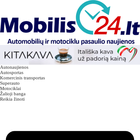
Autonaujienos
Autosportas
Komercinis transportas
Superauto
Motociklai
Žalioji banga
Reikia žinoti