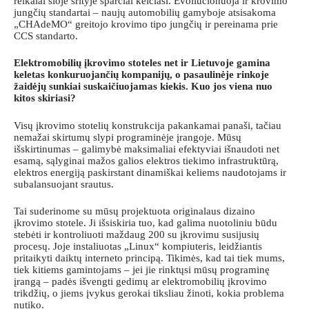
reikalai šioje srityje sparčiai keičiasi. Evoliucionuoja ir krovimo
jungčių standartai – naujų automobilių gamyboje atsisakoma
„CHAdeMO“ greitojo krovimo tipo jungčių ir pereinama prie
CCS standarto.
Elektromobilių įkrovimo stoteles net ir Lietuvoje gamina
keletas konkuruojančių kompanijų, o pasaulinėje rinkoje
žaidėjų sunkiai suskaičiuojamas kiekis. Kuo jos viena nuo
kitos skiriasi?
Visų įkrovimo stotelių konstrukcija pakankamai panaši, tačiau
nemažai skirtumų slypi programinėje įrangoje. Mūsų
išskirtinumas – galimybė maksimaliai efektyviai išnaudoti net
esamą, sąlyginai mažos galios elektros tiekimo infrastruktūrą,
elektros energiją paskirstant dinamiškai keliems naudotojams ir
subalansuojant srautus.
Tai suderinome su mūsų projektuota originalaus dizaino
įkrovimo stotele. Ji išsiskiria tuo, kad galima nuotoliniu būdu
stebėti ir kontroliuoti maždaug 200 su įkrovimu susijusių
procesų. Joje instaliuotas „Linux“ kompiuteris, leidžiantis
pritaikyti daiktų interneto principą. Tikimės, kad tai tiek mums,
tiek kitiems gamintojams – jei jie rinktųsi mūsų programinę
įrangą – padės išvengti gedimų ar elektromobilių įkrovimo
trikdžių, o jiems įvykus gerokai tiksliau žinoti, kokia problema
nutiko.