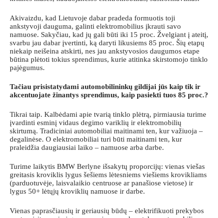
Akivaizdu, kad Lietuvoje dabar pradeda formuotis toji
ankstyvoji dauguma, galinti elektromobilius įkrauti savo
namuose. Sakyčiau, kad jų gali būti iki 15 proc. Žvelgiant į ateitį,
svarbu jau dabar įvertinti, ką daryti likusiems 85 proc. Šių etapų
niekaip neišeina atskirti, nes jau ankstyvosios daugumos etape
būtina plėtoti tokius sprendimus, kurie atitinka skirstomojo tinklo
pajėgumus.
Tačiau prisistatydami automobilininkų gildijai jūs kaip tik ir
akcentuojate žinantys sprendimus, kaip pasiekti tuos 85 proc.?
Tikrai taip. Kalbėdami apie tvarią tinklo plėtrą, pirmiausia turime
įvardinti esminį vidaus degimo variklių ir elektromobilių
skirtumą. Tradiciniai automobiliai maitinami ten, kur važiuoja –
degalinėse. O elektromobiliai turi būti maitinami ten, kur
praleidžia daugiausiai laiko – namuose arba darbe.
Turime laikytis BMW Berlyne išsakytų proporcijų: vienas viešas
greitasis kroviklis lygus šešiems lėtesniems viešiems krovikliams
(parduotuvėje, laisvalaikio centruose ar panašiose vietose) ir
lygus 50+ lėtųjų kroviklių namuose ir darbe.
Vienas paprasčiausių ir geriausių būdų – elektrifikuoti prekybos