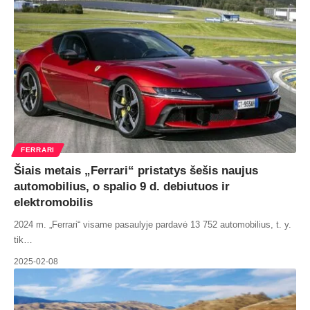
FERRARI
Šiais metais „Ferrari“ pristatys šešis naujus
automobilius, o spalio 9 d. debiutuos ir
elektromobilis
2024 m. „Ferrari“ visame pasaulyje pardavė 13 752 automobilius, t. y.
tik…
2025-02-08