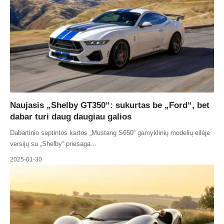
Naujasis „Shelby GT350“: sukurtas be „Ford“, bet
dabar turi daug daugiau galios
Dabartinio septintos kartos „Mustang S650“ gamyklinių modelių eilėje
versijų su „Shelby“ priesaga…
2025-01-30