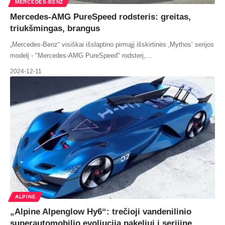
MERCEDES-BENZ
Mercedes-AMG PureSpeed rodsteris: greitas,
triukšmingas, brangus
„Mercedes-Benz“ visiškai išslaptino pirmąjį išskirtinės ‚Mythos‘ serijos
modelį - "Mercedes-AMG PureSpeed" rodsterį,…
2024-12-11
ALPINE
„Alpine Alpenglow Hy6“: trečioji vandenilinio
superautomobilio evoliucija pakeliui į serijinę