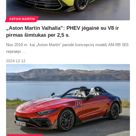
ASTON MARTIN
„Aston Martin Valhalla”: PHEV jėgainė su V8 ir
pirmas šimtukas per 2,5 s.
Nuo 2019 m. kai „Aston Martin“ parodė koncepcinį modelį AM-RB 003
nepraėjo …
2024-12-12