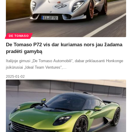
DE TOMASO
De Tomaso P72 vis dar kuriamas nors jau žadama
pradėti gamybą
Italijoje gimusi „De Tomaso Automobili“, dabar priklausanti Honkonge
įsikūrusiai „Ideal Team Ventures“,…
2025-01-02