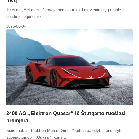
1995 m. „McLaren" iškovojo pirmąją ir kol kas vienintelę pergalę
bendroje legendinio…
2025-06-04
2400 AG „Elektron Quasar“ iš Štutgarto ruošiasi
premjerai
Šiais metais „Elektron Motors GmbH“ ketina parodyti ir pristatyti
superautomobilį „Quasar“, kuris…