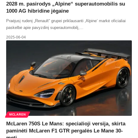
2028 m. pasirodys „Alpine“ superautomobilis su
1000 AG hibridine jėgaine
Praėjusį rudenį „Renault“ grupei priklausanti ‚Alpine‘ markė oficialiai
paskelbė apie pavyzdinį superautomobilį,…
2025-06-04
MCLAREN
McLaren 750S Le Mans: specialioji versija, skirta
paminėti McLaren F1 GTR pergalės Le Mane 30-
metį