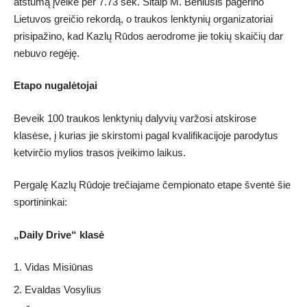
atstumą įveikė per 7.73 sek. Šitaip M. Beniušis pagerino
Lietuvos greičio rekordą, o traukos lenktynių organizatoriai
prisipažino, kad Kazlų Rūdos aerodrome jie tokių skaičių dar
nebuvo regėję.
Etapo nugalėtojai
Beveik 100 traukos lenktynių dalyvių varžosi atskirose
klasėse, į kurias jie skirstomi pagal kvalifikacijoje parodytus
ketvirčio mylios trasos įveikimo laikus.
Pergalę Kazlų Rūdoje trečiajame čempionato etape šventė šie
sportininkai:
„Daily Drive“ klasė
Vidas Misiūnas
Evaldas Vosylius