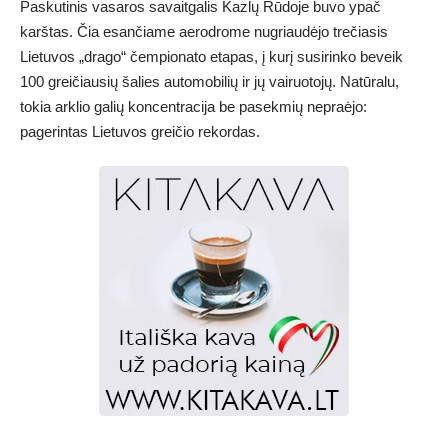
Paskutinis vasaros savaitgalis Kazlų Rūdoje buvo ypač
karštas. Čia esančiame aerodrome nugriaudėjo trečiasis
Lietuvos „drago“ čempionato etapas, į kurį susirinko beveik
100 greičiausių šalies automobilių ir jų vairuotojų. Natūralu,
tokia arklio galių koncentracija be pasekmių nepraėjo:
pagerintas Lietuvos greičio rekordas.