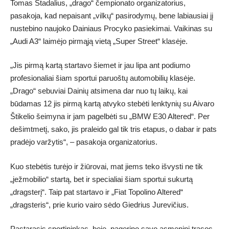
Tomas Stadalius, „drago“ čempionato organizatorius,
pasakoja, kad nepaisant „vilkų“ pasirodymų, bene labiausiai jį
nustebino naujoko Dainiaus Procyko pasiekimai. Vaikinas su
„Audi A3“ laimėjo pirmąją vietą „Super Street“ klasėje.
„Jis pirmą kartą startavo šiemet ir jau lipa ant podiumo
profesionaliai šiam sportui paruoštų automobilių klasėje.
„Drago“ sebuviai Dainių atsimena dar nuo tų laikų, kai
būdamas 12 jis pirmą kartą atvyko stebėti lenktynių su Aivaro
Štikelio šeimyna ir jam pagelbėti su „BMW E30 Altered“. Per
dešimtmetį, sako, jis praleido gal tik tris etapus, o dabar ir pats
pradėjo varžytis“, – pasakoja organizatorius.
Kuo stebėtis turėjo ir žiūrovai, mat jiems teko išvysti ne tik
„ježmobilio“ startą, bet ir specialiai šiam sportui sukurtą
„dragsterį“. Taip pat startavo ir „Fiat Topolino Altered“
„dragsteris“, prie kurio vairo sėdo Giedrius Jurevičius.
Pastarasis sportininkas, beje, pagerino savo asmeninį trasos