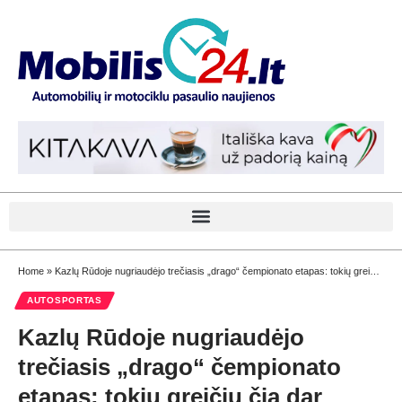
Home
»
Kazlų Rūdoje nugriaudėjo trečiasis „drago“ čempionato etapas: tokių greičių čia dar niekas nematė
AUTOSPORTAS
Kazlų Rūdoje nugriaudėjo
trečiasis „drago“ čempionato
etapas: tokių greičių čia dar