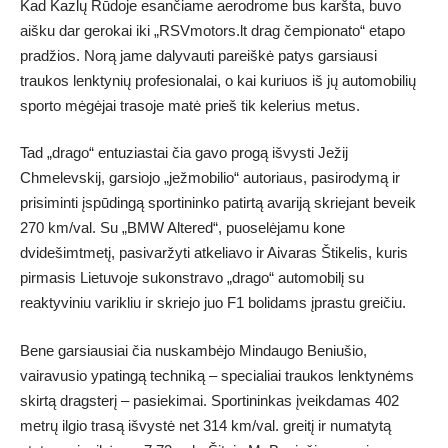
Kad Kazlų Rūdoje esančiame aerodrome bus karšta, buvo
aišku dar gerokai iki „RSVmotors.lt drag čempionato“ etapo
pradžios. Norą jame dalyvauti pareiškė patys garsiausi
traukos lenktynių profesionalai, o kai kuriuos iš jų automobilių
sporto mėgėjai trasoje matė prieš tik kelerius metus.
Tad „drago“ entuziastai čia gavo progą išvysti Ježij
Chmelevskij, garsiojo „ježmobilio“ autoriaus, pasirodymą ir
prisiminti įspūdingą sportininko patirtą avariją skriejant beveik
270 km/val. Su „BMW Altered“, puoselėjamu kone
dvidešimtmetį, pasivaržyti atkeliavo ir Aivaras Štikelis, kuris
pirmasis Lietuvoje sukonstravo „drago“ automobilį su
reaktyviniu varikliu ir skriejo juo F1 bolidams įprastu greičiu.
Bene garsiausiai čia nuskambėjo Mindaugo Beniušio,
vairavusio ypatingą techniką – specialiai traukos lenktynėms
skirtą dragsterį – pasiekimai. Sportininkas įveikdamas 402
metrų ilgio trasą išvystė net 314 km/val. greitį ir numatytą