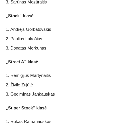
Šarūnas Mozūraitis
„Stock“ klasė
Andrejs Gorbatovskis
Paulius Lukošius
Donatas Morkūnas
„Street A“ klasė
Remigijus Martynaitis
Živilė Zujūtė
Gediminas Jankauskas
„Super Stock“ klasė
Rokas Ramanauskas