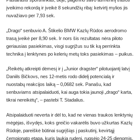
įveikimo rekordą ir įveikė 8 sekundžių ribą: ketvirtį mylios jis
nuvažiavo per 7,93 sek.
„Drago“ senbuvio A. Štikelio BMW Kazlų Rūdos aerodromo
trasą įveikė per 8,90 sek. Ir nors šis rezultatas nėra piloto
geriausias pasiekimas, visgi sugrįžus su tik ką perrinkta
technika į lenktynes po kelerių metų toks pasiekimas – puikus.
„Reikėtų atkreipti dėmesį ir į „Junior dragster“ pilotuojantį latvį
Daniils Bičkovs, nes 12-metis rodo didelį potencialą ir
nuostabų reakcijos laiką – 0,0682 sek. Panašu, kad
senbuviams atsipalaiduoti, kai auga tokia jaunoji „drago“ karta,
tikrai nereikėtų“, – pastebi T. Stadalius.
Atsipalaiduoti neverta ir dėl to, kad ne vienas traukos lenktynių
mėgėjas, išvydęs, koks greičio vakarėlis buvo užkurtas Kazlų
Rūdoje, pareiškė būtinai sugrįšiąs į paskutinį, kevirtąjį
čempionato etapą, kuris laukia rudenį, rugsėjo 24-25 dienomis.