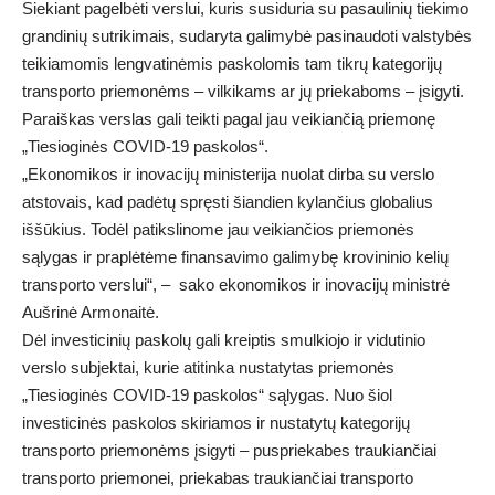
Siekiant pagelbėti verslui, kuris susiduria su pasaulinių tiekimo
grandinių sutrikimais, sudaryta galimybė pasinaudoti valstybės
teikiamomis lengvatinėmis paskolomis tam tikrų kategorijų
transporto priemonėms – vilkikams ar jų priekaboms – įsigyti.
Paraiškas verslas gali teikti pagal jau veikiančią priemonę
„Tiesioginės COVID-19 paskolos“.
„Ekonomikos ir inovacijų ministerija nuolat dirba su verslo
atstovais, kad padėtų spręsti šiandien kylančius globalius
iššūkius. Todėl patikslinome jau veikiančios priemonės
sąlygas ir praplėtėme finansavimo galimybę krovininio kelių
transporto verslui“, – sako ekonomikos ir inovacijų ministrė
Aušrinė Armonaitė.
Dėl investicinių paskolų gali kreiptis smulkiojo ir vidutinio
verslo subjektai, kurie atitinka nustatytas priemonės
„Tiesioginės COVID-19 paskolos“ sąlygas. Nuo šiol
investicinės paskolos skiriamos ir nustatytų kategorijų
transporto priemonėms įsigyti – puspriekabes traukiančiai
transporto priemonei, priekabas traukiančiai transporto