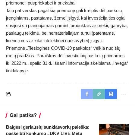
priemonei, puspriekabei ir priekabai.
Taip pat verslas pagal šią priemonę gali kreiptis dėl paskolų
įrenginiams, pastatams, žemei įsigyti, kai investicija tiesiogiai
susijusi su planuojamais gaminti produktais ar prekių gamyba,
paslaugų teikimu, bei nematerialiajam turtui (patentams,
licencijoms ar kitai intelektinei nuosavybei) įsigyti.
Priemonė „Tiesioginės COVID-19 paskolos“ veikia nuo šių
metų pradžios. Paraiškos dėl investicinių paskolų priimamos
iki 2022 m. spalio 31 d. Išsami informacija skelbiama „Invega“
tinklalapyje
.
Gal patiks?
Baigėsi geriausių sunkiasvorių paieška:
paskelbti konkurso „DKV LIVE Metų