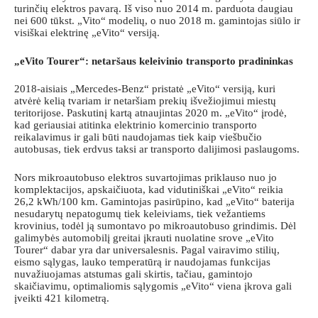
turinčių elektros pavarą. Iš viso nuo 2014 m. parduota daugiau
nei 600 tūkst. „Vito“ modelių, o nuo 2018 m. gamintojas siūlo ir
visiškai elektrinę „eVito“ versiją.
„eVito Tourer“: netaršaus keleivinio transporto pradininkas
2018-aisiais „Mercedes-Benz“ pristatė „eVito“ versiją, kuri
atvėrė kelią tvariam ir netaršiam prekių išvežiojimui miestų
teritorijose. Paskutinį kartą atnaujintas 2020 m. „eVito“ įrodė,
kad geriausiai atitinka elektrinio komercinio transporto
reikalavimus ir gali būti naudojamas tiek kaip viešbučio
autobusas, tiek erdvus taksi ar transporto dalijimosi paslaugoms.
Nors mikroautobuso elektros suvartojimas priklauso nuo jo
komplektacijos, apskaičiuota, kad vidutiniškai „eVito“ reikia
26,2 kWh/100 km. Gamintojas pasirūpino, kad „eVito“ baterija
nesudarytų nepatogumų tiek keleiviams, tiek vežantiems
krovinius, todėl ją sumontavo po mikroautobuso grindimis. Dėl
galimybės automobilį greitai įkrauti nuolatine srove „eVito
Tourer“ dabar yra dar universalesnis. Pagal vairavimo stilių,
eismo sąlygas, lauko temperatūrą ir naudojamas funkcijas
nuvažiuojamas atstumas gali skirtis, tačiau, gamintojo
skaičiavimu, optimaliomis sąlygomis „eVito“ viena įkrova gali
įveikti 421 kilometrą.