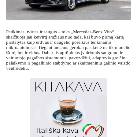
Patikimas, tvirtas ir saugus – toks „Mercedes-Benz Vito“
skaičiuoja jau ketvirtį amžiaus nuo tada, kai buvo pirmą kartą
pristatytas kaip erdvus ir daugelio poreikius tenkinantis
mikroautobusas. Bėgant metams gerokai pasikeitė ne tik modelio
išorė, bet ir vidus. Dabar jis aprūpintas įvairiomis saugumo ir
vairuotojo pagalbos sistemomis, pavyzdžiui, adaptyvia greičio
palaikymo ir pagalbinio stabdymo ar skaitmeniniu galinio vaizdo
veidrodėliu.