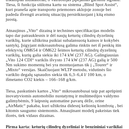
Tiesa, ši funkcija siūloma kartu su sistema „Blind Spot Assist“,
kuri praneša apie transporto priemones aklojoje zonoje bei
padeda išvengti avarinių situacijų persirikiuojant į kitą eismo
juostą.
Atnaujinus „Vito“ dizainą ir technines specifikacijas modelis
tapo dar patrauklesnis ir dėl naujų keturių cilindrų dyzelinių
variklių, kurie užtikrina puikiai subalansuotą kainos ir kokybės
santykį. Įsigyjant mikroautobusą galima rinktis net iš penkių itin
efektyvių OM654 ir OM622 šeimos keturių cilindrų dyzelinių
variklių, kurių galia siekia iki 174 kW (237 AG). Galingiausias
„Vito 124 CDI“ variklis išvysto 174 kW (237 AG) galią ir 500
Nm sukimo momentą bei yra montuojamas tik į „Tourer“ ir
„Mixto“ versijas. Skaičiuojant WLTP metodu, vidutinės šio
variklio degalų sąnaudos siekia tik 6,3–6,4 l/ 100 km, o
išmetamo CO2 kiekis – 166–168 g/km.
Tiesa, paskutinės kartos „Vito“ mikroautobusai taip pat aprūpinti
inovatyviomis automobilio nustatymų ir multimedijos valdymo
galimybėmis, 9 laipsnių automatine pavarų dėže, orine
„AirMatic“ pakaba, kuri užtikrina didesnį kelionių komfrotą , bei
kitomis saugumo sistemomis. Atnaujinant modelį pakeistas tiek
išorės, tiek vidaus dizainas.
Pirma karta: keturių cilindrų dyzeliniai ir benzininiai varikliai