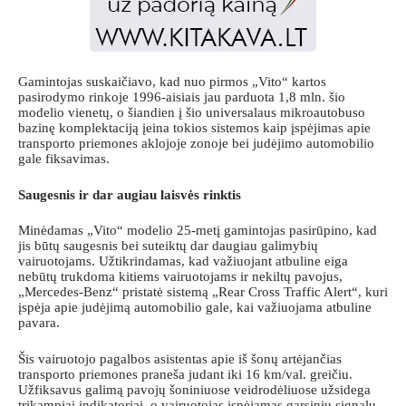
Gamintojas suskaičiavo, kad nuo pirmos „Vito“ kartos
pasirodymo rinkoje 1996-aisiais jau parduota 1,8 mln. šio
modelio vienetų, o šiandien į šio universalaus mikroautobuso
bazinę komplektaciją įeina tokios sistemos kaip įspėjimas apie
transporto priemones aklojoje zonoje bei judėjimo automobilio
gale fiksavimas.
Saugesnis ir dar augiau laisvės rinktis
Minėdamas „Vito“ modelio 25-metį gamintojas pasirūpino, kad
jis būtų saugesnis bei suteiktų dar daugiau galimybių
vairuotojams. Užtikrindamas, kad važiuojant atbuline eiga
nebūtų trukdoma kitiems vairuotojams ir nekiltų pavojus,
„Mercedes-Benz“ pristatė sistemą „Rear Cross Traffic Alert“, kuri
įspėja apie judėjimą automobilio gale, kai važiuojama atbuline
pavara.
Šis vairuotojo pagalbos asistentas apie iš šonų artėjančias
transporto priemones praneša judant iki 16 km/val. greičiu.
Užfiksavus galimą pavojų šoniniuose veidrodėliuose užsidega
trikampiai indikatoriai, o vairuotojas įspėjamas garsiniu signalu.