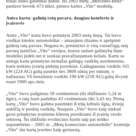
toliau išliko ganėtinai didelė. Iki 2003 metų „Mercedes-Benz“
pardavė beveik 473 tūkst. pirmos kartos „Vito“ modelių.
Antra karta: galinių ratų pavara, daugiau komforto ir
įvairovės
Antra „Vito“ karta buvo pristatyta 2003 metų liepą. Tai buvo
visiškai kitokie automobiliai – atnaujinto dizaino ir aprūpinti
galinių ratų pavara. Negana to, pristatytos ir visų varančiųjų ratų
pavarą turinčios „Vito“ versijos, kurios sudarė galimybę šiam
modeliui judėti net ir sunkiai pravažiuojamais keliais. Kartu su
antrąja karta pristatytas nemažas galingų variklių asortimentas,
kuris tenkino įvairių pirkėjų poreikius. Galingiausias variklis 165
kW (224 AG) galią pasiekė ties 3800 sūkių per minutę, o
našiausias V6 benzininis variklis 190 kW (258 AG) galią išvystė
esant 5900 aps./min.
„Vito“ buvo pailgintas 58 centimetrais (iki didžiausio 5,24 m
ilgio), o ratų bazė padidėjo 43 centimetrais (iki 3,43 m). Pirmą
kartą „Vito“ buvo galima pasirinkti iš trijų kėbulo ilgių, dviejų
aukščių ir penkių variklių. Naujasis „Vito“ buvo kaip niekad
gerai pritaikytas įvairiems klientų poreikiams iš įvairių verslo
sektorių. Šis didžiulis evoliucinis šuolis taip pat neliko
nepastebėtas – 2005 m. „Metų komercinio automobilio“ komisija
„Vito“ dar kartą įvertino kaip geriausią.