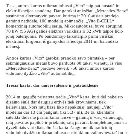
Tiesa, antros kartos mikroautobusai „Vito“ taip pat nustatė ir
elektrifikacijos standartą. Dar gerokai anksčiau „Mercedes-Benz“
sustiprino alternatyvių pavarų kūrimą ir 2010-aisiais pradėjo
gaminti nedidelę, 100 modelių apimančią, „Vito E-CELL“
komercinių automobilių seriją. Mikroautobusai buvo aprūpinti
70 kW (95 AG) galios elektros varikliais ir 32 kWh talpos ličio
jonų baterijomis. Po bandomojo laikotarpio pirmi visiškai
elektriniai furgonai iš gamyklos išriedėjo 2011 m. balandžio
mėnesį.
Antros kartos „Vito“ gerokai pranoko savo pirmtaką – per
sėkmingiausius metus buvo parduota 80 tūkst. vienetų. Iš viso
„Mercedes-Benz“ pardavė beveik 750 tūkst. antros kartos
vidutinio dydžio „Vito“ automobilių.
Trečia karta: dar universalesnė ir patrauklesnė
2014 m. gegužę pristatyta trečia „Vito“ karta, kuri dėl pakeisto
dizaino siūlė dar daugiau erdvės tiek kroviniams, tiek
keleiviams. Nors ratų bazė liko nepakitusi, naujieji „Vito“
modeliai dar 13 cm pailginti (iki 5,37 m). Be to, klientams
suteikta didesnė pasirinkimo laisvė – galinių ir visų varančiųjų
ratų pavaras papildė ir priekinių ratų pavara, komplektuojama su
dyzeliniais varikliais. Su šia karta išaugo ne tik tradicinių
vidutinio dydžio mikroautobusų pasirinkimo galimybės, tačiau ir