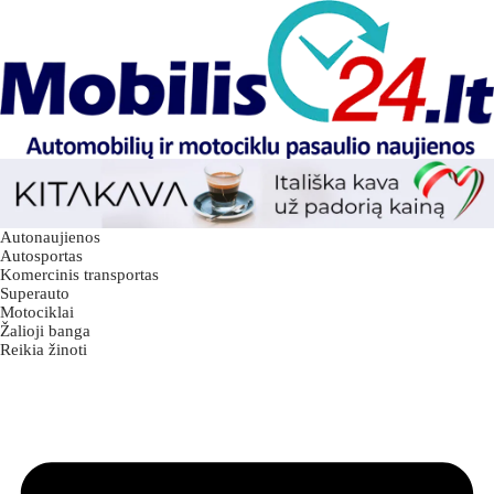
Autonaujienos
Autosportas
Komercinis transportas
Superauto
Motociklai
Žalioji banga
Reikia žinoti