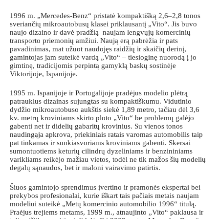
1996 m. „Mercedes-Benz“ pristatė kompaktišką 2,6–2,8 tonos
sveriančių mikroautobusų klasei priklausantį „Vito“. Jis buvo
naujo dizaino ir davė pradžią naujam lengvųjų komercinių
transporto priemonių amžiui. Naują erą pabrėžia ir pats
pavadinimas, mat užuot naudojęs raidžių ir skaičių derinį,
gamintojas jam suteikė vardą „Vito“ – tiesioginę nuorodą į jo
gimtinę, tradicijomis perpintą gamyklą baskų sostinėje
Viktorijoje, Ispanijoje.
1995 m. Ispanijoje ir Portugalijoje pradėjus modelio plėtrą
patrauklus dizainas sujungtas su kompaktiškumu. Vidutinio
dydžio mikroautobuso aukštis siekė 1,89 metro, tačiau dėl 3,6
kv. metrų kroviniams skirto ploto „Vito“ be problemų galėjo
gabenti net ir didelių gabaritų krovinius. Su vienos tonos
naudingąja apkrova, priekiniais ratais varomas automobilis taip
pat tinkamas ir sunkiasvoriams kroviniams gabenti. Skersai
sumontuotiems keturių cilindrų dyzeliniams ir benzininiams
varikliams reikėjo mažiau vietos, todėl ne tik mažos šių modelių
degalų sąnaudos, bet ir maloni vairavimo patirtis.
Šiuos gamintojo sprendimus įvertino ir pramonės ekspertai bei
prekybos profesionalai, kurie iškart tais pačiais metais naujam
modeliui suteikė „Metų komercinio automobilio 1996“ titulą.
Praėjus trejiems metams, 1999 m., atnaujinto „Vito“ paklausa ir