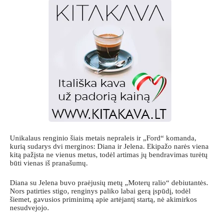
Unikalaus renginio šiais metais nepraleis ir „Ford“ komanda,
kurią sudarys dvi merginos: Diana ir Jelena. Ekipažo narės viena
kitą pažįsta ne vienus metus, todėl artimas jų bendravimas turėtų
būti vienas iš pranašumų.
Diana su Jelena buvo praėjusių metų „Moterų ralio“ debiutantės.
Nors patirties stigo, renginys paliko labai gerą įspūdį, todėl
šiemet, gavusios priminimą apie artėjantį startą, nė akimirkos
nesudvejojo.