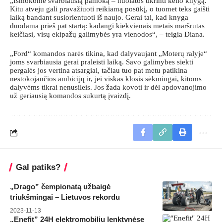
„Išmokome svarbiausią pamoką – nuolatos tikrinti kelio knygą.
Kitu atveju gali pravažiuoti reikiamą posūkį, o tuomet teks gaišti
laiką bandant susiorientuoti iš naujo. Gerai tai, kad knyga
duodama prieš pat startą: kadangi kiekvienais metais maršrutas
keičiasi, visų ekipažų galimybės yra vienodos“, – teigia Diana.
„Ford“ komandos narės tikina, kad dalyvaujant „Moterų ralyje“
joms svarbiausia gerai praleisti laiką. Savo galimybes siekti
pergalės jos vertina atsargiai, tačiau tuo pat metu patikina
nestokojančios ambicijų ir, jei viskas klosis sėkmingai, kitoms
dalyvėms tikrai nenusileis. Jos žada kovoti ir dėl apdovanojimo
už geriausią komandos sukurtą įvaizdį.
Gal patiks?
„Drago” čempionatą užbaigė
triukšmingai – Lietuvos rekordu
2023-11-13
„Enefit” 24H elektromobilių lenktynėse