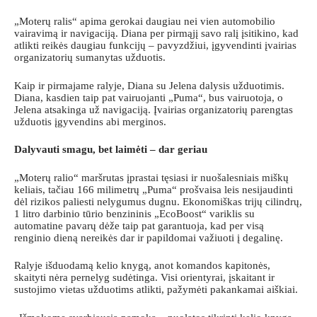
„Moterų ralis“ apima gerokai daugiau nei vien automobilio
vairavimą ir navigaciją. Diana per pirmąjį savo ralį įsitikino, kad
atlikti reikės daugiau funkcijų – pavyzdžiui, įgyvendinti įvairias
organizatorių sumanytas užduotis.
Kaip ir pirmajame ralyje, Diana su Jelena dalysis užduotimis.
Diana, kasdien taip pat vairuojanti „Puma“, bus vairuotoja, o
Jelena atsakinga už navigaciją. Įvairias organizatorių parengtas
užduotis įgyvendins abi merginos.
Dalyvauti smagu, bet laimėti – dar geriau
„Moterų ralio“ maršrutas įprastai tęsiasi ir nuošalesniais miškų
keliais, tačiau 166 milimetrų „Puma“ prošvaisa leis nesijaudinti
dėl rizikos paliesti nelygumus dugnu. Ekonomiškas trijų cilindrų,
1 litro darbinio tūrio benzininis „EcoBoost“ variklis su
automatine pavarų dėže taip pat garantuoja, kad per visą
renginio dieną nereikės dar ir papildomai važiuoti į degalinę.
Ralyje išduodamą kelio knygą, anot komandos kapitonės,
skaityti nėra pernelyg sudėtinga. Visi orientyrai, įskaitant ir
sustojimo vietas užduotims atlikti, pažymėti pakankamai aiškiai.