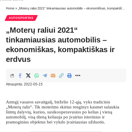
Home
»
„Moterų raliui 2021“ tinkamiausias automobilis – ekonomiškas, kompaktiškas ir erdvus
AUTOSPORTAS
„Moterų raliui 2021“
tinkamiausias automobilis –
ekonomiškas, kompaktiškas ir
erdvus
Atnaujinta: 2022-05-15
Antrąjį vasaros savaitgalį, birželio 12-ąją, vyks tradicinis
„Moterų ralis“. Tik moterims skirtas renginys kasmet sulaukia
šimtų dalyvių, kurios, susikooperavusios po kelias į vieną
automobilį, visą dieną keliauja po įvairius istorinius ir
pramoginius objektus bei vykdo įvairiausias užduotis.