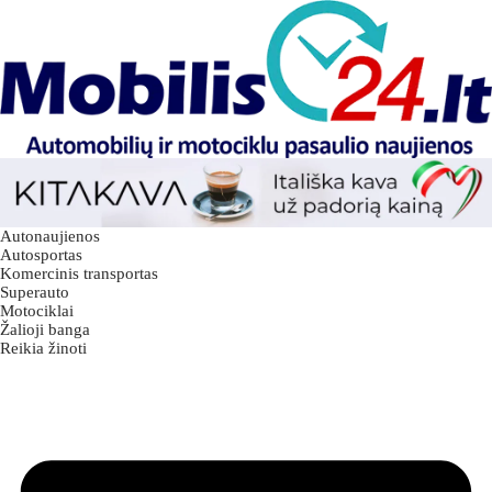
Autonaujienos
Autosportas
Komercinis transportas
Superauto
Motociklai
Žalioji banga
Reikia žinoti