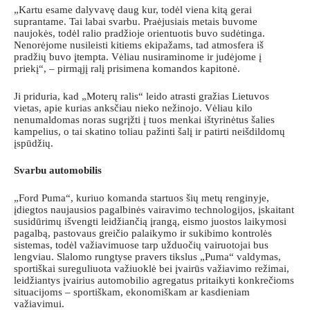
„Kartu esame dalyvavę daug kur, todėl viena kitą gerai
suprantame. Tai labai svarbu. Praėjusiais metais buvome
naujokės, todėl ralio pradžioje orientuotis buvo sudėtinga.
Nenorėjome nusileisti kitiems ekipažams, tad atmosfera iš
pradžių buvo įtempta. Vėliau nusiraminome ir judėjome į
priekį“, – pirmąjį ralį prisimena komandos kapitonė.
Ji priduria, kad „Moterų ralis“ leido atrasti gražias Lietuvos
vietas, apie kurias anksčiau nieko nežinojo. Vėliau kilo
nenumaldomas noras sugrįžti į tuos menkai ištyrinėtus šalies
kampelius, o tai skatino toliau pažinti šalį ir patirti neišdildomų
įspūdžių.
Svarbu automobilis
„Ford Puma“, kuriuo komanda startuos šių metų renginyje,
įdiegtos naujausios pagalbinės vairavimo technologijos, įskaitant
susidūrimų išvengti leidžiančią įrangą, eismo juostos laikymosi
pagalbą, pastovaus greičio palaikymo ir sukibimo kontrolės
sistemas, todėl važiavimuose tarp užduočių vairuotojai bus
lengviau. Slalomo rungtyse pravers tikslus „Puma“ valdymas,
sportiškai sureguliuota važiuoklė bei įvairūs važiavimo režimai,
leidžiantys įvairius automobilio agregatus pritaikyti konkrečioms
situacijoms – sportiškam, ekonomiškam ar kasdieniam
važiavimui.