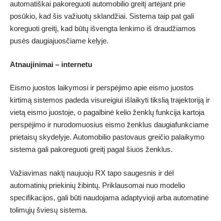
automatiškai pakoreguoti automobilio greitį artėjant prie
posūkio, kad šis važiuotų sklandžiai. Sistema taip pat gali
koreguoti greitį, kad būtų išvengta lenkimo iš draudžiamos
pusės daugiajuosčiame kelyje.
Atnaujinimai – internetu
Eismo juostos laikymosi ir perspėjimo apie eismo juostos
kirtimą sistemos padeda visureigiui išlaikyti tikslią trajektoriją ir
vietą eismo juostoje, o pagalbinė kelio ženklų funkcija kartoja
perspėjimo ir nurodomuosius eismo ženklus daugiafunkciame
prietaisų skydelyje. Automobilio pastovaus greičio palaikymo
sistema gali pakoreguoti greitį pagal šiuos ženklus.
Važiavimas naktį naujuoju RX tapo saugesnis ir dėl
automatinių priekinių žibintų. Priklausomai nuo modelio
specifikacijos, gali būti naudojama adaptyvioji arba automatinė
tolimųjų šviesų sistema.