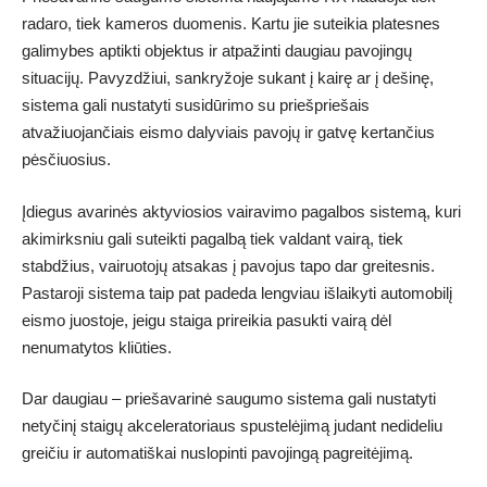
radaro, tiek kameros duomenis. Kartu jie suteikia platesnes
galimybes aptikti objektus ir atpažinti daugiau pavojingų
situacijų. Pavyzdžiui, sankryžoje sukant į kairę ar į dešinę,
sistema gali nustatyti susidūrimo su priešpriešais
atvažiuojančiais eismo dalyviais pavojų ir gatvę kertančius
pėsčiuosius.
Įdiegus avarinės aktyviosios vairavimo pagalbos sistemą, kuri
akimirksniu gali suteikti pagalbą tiek valdant vairą, tiek
stabdžius, vairuotojų atsakas į pavojus tapo dar greitesnis.
Pastaroji sistema taip pat padeda lengviau išlaikyti automobilį
eismo juostoje, jeigu staiga prireikia pasukti vairą dėl
nenumatytos kliūties.
Dar daugiau – priešavarinė saugumo sistema gali nustatyti
netyčinį staigų akceleratoriaus spustelėjimą judant nedideliu
greičiu ir automatiškai nuslopinti pavojingą pagreitėjimą.