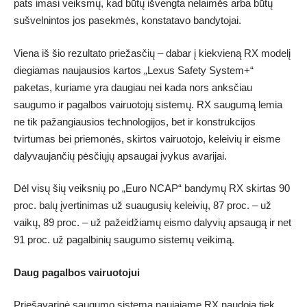
pats imasi veiksmų, kad būtų išvengta nelaimės arba būtų
sušvelnintos jos pasekmės, konstatavo bandytojai.
Viena iš šio rezultato priežasčių – dabar į kiekvieną RX modelį
diegiamas naujausios kartos „Lexus Safety System+“
paketas, kuriame yra daugiau nei kada nors anksčiau
saugumo ir pagalbos vairuotojų sistemų. RX saugumą lemia
ne tik pažangiausios technologijos, bet ir konstrukcijos
tvirtumas bei priemonės, skirtos vairuotojo, keleivių ir eisme
dalyvaujančių pėsčiųjų apsaugai įvykus avarijai.
Dėl visų šių veiksnių po „Euro NCAP“ bandymų RX skirtas 90
proc. balų įvertinimas už suaugusių keleivių, 87 proc. – už
vaikų, 89 proc. – už pažeidžiamų eismo dalyvių apsaugą ir net
91 proc. už pagalbinių saugumo sistemų veikimą.
Daug pagalbos vairuotojui
Priešavarinė saugumo sistema naujajame RX naudoja tiek