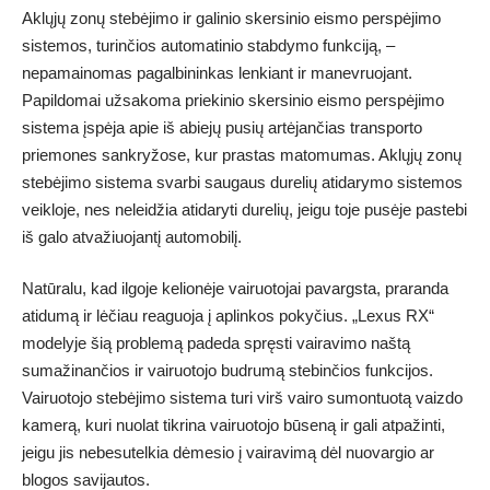
Aklųjų zonų stebėjimo ir galinio skersinio eismo perspėjimo
sistemos, turinčios automatinio stabdymo funkciją, –
nepamainomas pagalbininkas lenkiant ir manevruojant.
Papildomai užsakoma priekinio skersinio eismo perspėjimo
sistema įspėja apie iš abiejų pusių artėjančias transporto
priemones sankryžose, kur prastas matomumas. Aklųjų zonų
stebėjimo sistema svarbi saugaus durelių atidarymo sistemos
veikloje, nes neleidžia atidaryti durelių, jeigu toje pusėje pastebi
iš galo atvažiuojantį automobilį.
Natūralu, kad ilgoje kelionėje vairuotojai pavargsta, praranda
atidumą ir lėčiau reaguoja į aplinkos pokyčius. „Lexus RX“
modelyje šią problemą padeda spręsti vairavimo naštą
sumažinančios ir vairuotojo budrumą stebinčios funkcijos.
Vairuotojo stebėjimo sistema turi virš vairo sumontuotą vaizdo
kamerą, kuri nuolat tikrina vairuotojo būseną ir gali atpažinti,
jeigu jis nebesutelkia dėmesio į vairavimą dėl nuovargio ar
blogos savijautos.