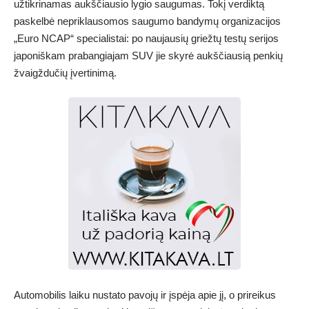
užtikrinamas aukščiausio lygio saugumas. Tokį verdiktą
paskelbė nepriklausomos saugumo bandymų organizacijos
„Euro NCAP“ specialistai: po naujausių griežtų testų serijos
japoniškam prabangiajam SUV jie skyrė aukščiausią penkių
žvaigždučių įvertinimą.
Automobilis laiku nustato pavojų ir įspėja apie jį, o prireikus