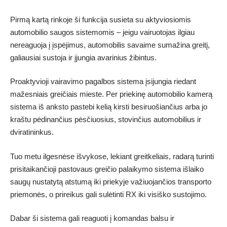
Pirmą kartą rinkoje ši funkcija susieta su aktyviosiomis
automobilio saugos sistemomis – jeigu vairuotojas ilgiau
nereaguoja į įspėjimus, automobilis savaime sumažina greitį,
galiausiai sustoja ir įjungia avarinius žibintus.
Proaktyvioji vairavimo pagalbos sistema įsijungia riedant
mažesniais greičiais mieste. Per priekinę automobilio kamerą
sistema iš anksto pastebi kelią kirsti besiruošiančius arba jo
kraštu pėdinančius pėsčiuosius, stovinčius automobilius ir
dviratininkus.
Tuo metu ilgesnėse išvykose, lekiant greitkeliais, radarą turinti
prisitaikančioji pastovaus greičio palaikymo sistema išlaiko
saugų nustatytą atstumą iki priekyje važiuojančios transporto
priemonės, o prireikus gali sulėtinti RX iki visiško sustojimo.
Dabar ši sistema gali reaguoti į komandas balsu ir