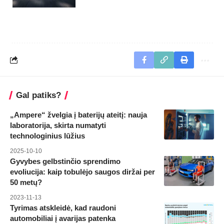
Gal patiks?
„Ampere“ žvelgia į baterijų ateitį: nauja
laboratorija, skirta numatyti
technologinius lūžius
2025-10-10
Gyvybes gelbstinčio sprendimo
evoliucija: kaip tobulėjo saugos diržai per
50 metų?
2023-11-13
Tyrimas atskleidė, kad raudoni
automobiliai į avarijas patenka