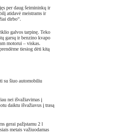
jęs per daug šeimininkų ir
ilį atidavė meistrams ir
iai dirbo“.
iklio galvos tarpinę. Teko
istų garsų ir benzino kvapo
tam motorui – viskas.
prendėme tiesiog dėti kitą
oti su šiuo automobiliu
iau nei išvažiavimas į
otu daiktu išvažiavus į trasą
iems gerai pažįstamu 2 l
usiais metais važiuodamas