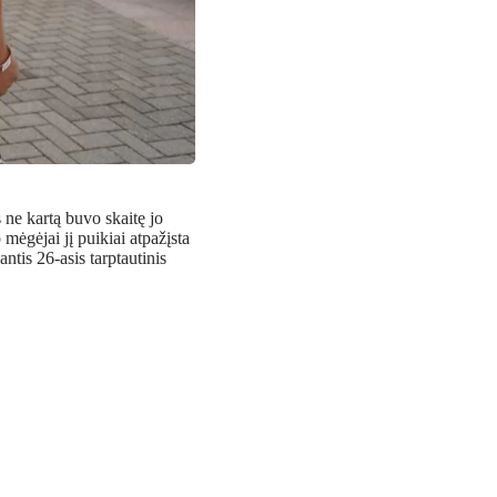
 ne kartą buvo skaitę jo
mėgėjai jį puikiai atpažįsta
ntis 26-asis tarptautinis