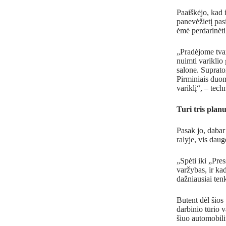
Paaiškėjo, kad 
panevėžietį pas
ėmė perdarinėti
„Pradėjome tvar
nuimti variklio 
salone. Suprato
Pirminiais duom
variklį“, – tec
Turi tris plan
Pasak jo, dabar 
ralyje, vis daug
„Spėti iki „Pre
varžybas, ir kad
dažniausiai ten
Būtent dėl šios 
darbinio tūrio 
šiuo automobili