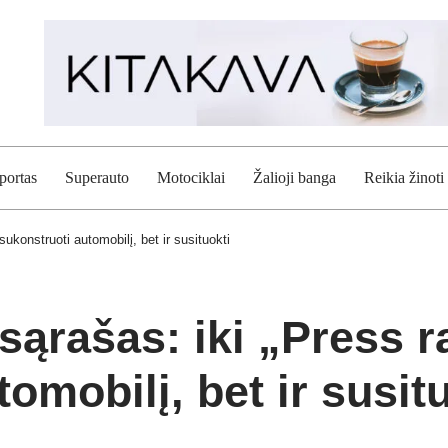
portas
Superauto
Motociklai
Žalioji banga
Reikia žinoti
 sukonstruoti automobilį, bet ir susituokti
sąrašas: iki „Press ra
tomobilį, bet ir susit