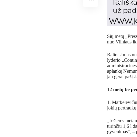
Šių metų „Press
nuo Vilniaus ik
Ralio startas n
lyderio „Contin
administracines
aplankę Nemuno 
jau gerai pažį
12 metų be pe
Markelevičius
jokių pertraukų
„Ir šiems metams
turinčiu 1,6 l d
gyvenimas“, – p