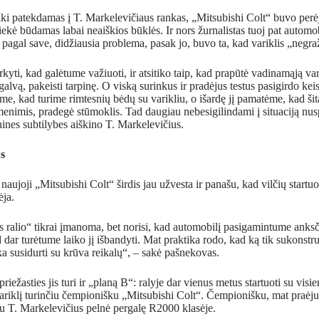
iki patekdamas į T. Markelevičiaus rankas, „Mitsubishi Colt“ buvo perė
iekė būdamas labai neaiškios būklės. Ir nors žurnalistas tuoj pat automob
 pagal save, didžiausia problema, pasak jo, buvo ta, kad variklis „negraž
kyti, kad galėtume važiuoti, ir atsitiko taip, kad prapūtė vadinamąją var
galvą, pakeisti tarpinę. O viską surinkus ir pradėjus testus pasigirdo ke
me, kad turime rimtesnių bėdų su varikliu, o išardę jį pamatėme, kad ši
enimis, pradegė stūmoklis. Tad daugiau nebesigilindami į situaciją nus
hnines subtilybes aiškino T. Markelevičius.
us
naujoji „Mitsubishi Colt“ širdis jau užvesta ir panašu, kad vilčių startu
ėja.
ss ralio“ tikrai įmanoma, bet norisi, kad automobilį pasigamintume anksč
 dar turėtume laiko jį išbandyti. Mat praktika rodo, kad ką tik sukonstru
ka susidurti su krūva reikalų“, – sakė pašnekovas.
priežasties jis turi ir „planą B“: ralyje dar vienus metus startuoti su vis
variklį turinčiu čempionišku „Mitsubishi Colt“. Čempionišku, mat praėj
u T. Markelevičius pelnė pergalę R2000 klasėje.