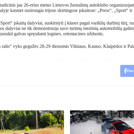
 tradicinis jau 26-erius metus Lietuvos žurnalistų autoklubo organizuoj
lyje kasmet susirungia trijose skirtingose įskaitose: „Press“, „Sport“ ir
Sport“ įskaitų dalyviai, suskirstyti į klases pagal variklių darbinį tūrį, r
tos dalyviai ne tik demonstruoja savo turimų istorinių automobilių gali
i pasukti galvas spręsdami logines, orientacines užduotis.
 ralis“ vyks gegužės 28-29 dienomis Vilniaus, Kauno, Klaipėdos ir Pal
Fac