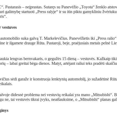
C“. Pastarasis – neįprastas. Sutaręs su Panevėžio „Toyota“ ženklo atst
ri galimybę startuoti „Press ralyje“ ir su itin piktu gamykliniu žvėriuku
is“.
ir vestuves
l automobilio suka galvą T. Markelevičius. Panevėžietis iki „Press ralio“ 
ine ir ilgamete drauge Rūta. Pastaroji, beje, praėjusiais metais pelnė 
 laukia lengvas bernvakaris, o gegužės 15 dieną – vestuvės. Kažkaip tiki
orių – labai greitai bėga dienos. Matyt, artėjant raliui teks pradėti skaičiu
ičius sėdi garaže ir konstruoja lenktynių automobilį, jo sužadėtinė Rūta
ikalais.
lvoje didesnė problema nei vestuvių reikalai yra mano „Mitsubishi“. Be
u ne, tai vestuvės tikrai įvyks, neatšauksime, o „Mitsubishi“ planas gali
ginys