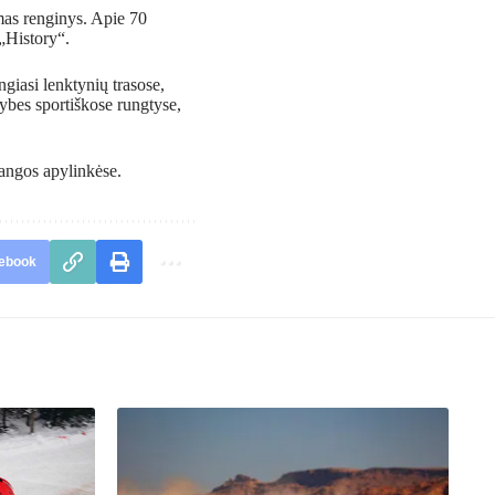
amas renginys. Apie 70
 „History“.
ungiasi lenktynių trasose,
mybes sportiškose rungtyse,
angos apylinkėse.
ebook