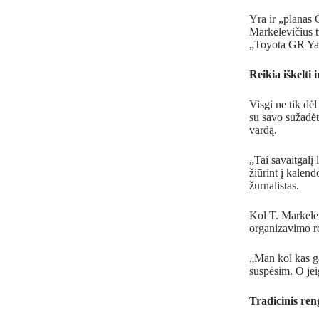
Yra ir „planas 
Markelevičius tu
„Toyota GR Yar
Reikia iškelti 
Visgi ne tik dė
su savo sužadėt
vardą.
„Tai savaitgalį
žiūrint į kalend
žurnalistas.
Kol T. Markelev
organizavimo re
„Man kol kas ga
suspėsim. O jeig
Tradicinis ren