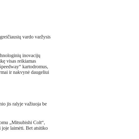
greičiausių vardo varžysis
chnologinių inovacijų
ikę visas reikiamas
į „Speedway“ kartodromus,
dymai ir nakvynė daugeliui
io jis ralyje važiuoja be
aromu „Mitsubishi Colt“,
 joje laimėti. Bet atsitiko