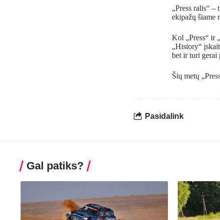
„Press ralis“ –
ekipažų šiame ra
Kol „Press“ ir „
„History“ įskai
bet ir turi gera
Šių metų „Press
Pasidalink
Gal patiks?