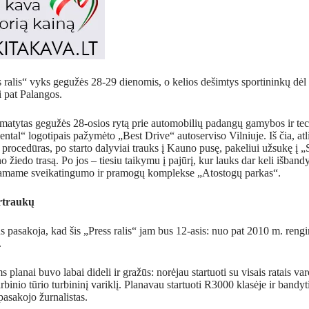
 ralis“ vyks gegužės 28-29 dienomis, o kelios dešimtys sportininkų dėl 
i pat Palangos.
umatytas gegužės 28-osios rytą prie automobilių padangų gamybos ir te
ental“ logotipais pažymėto „Best Drive“ autoserviso Vilniuje. Iš čia, atl
 procedūras, po starto dalyviai trauks į Kauno pusę, pakeliui užsukę 
žiedo trasą. Po jos – tiesiu taikymu į pajūrį, kur lauks dar keli išban
stamame sveikatingumo ir pramogų komplekse „Atostogų parkas“.
rtraukų
 pasakoja, kad šis „Press ralis“ jam bus 12-asis: nuo pat 2010 m. rengin
.
 planai buvo labai dideli ir gražūs: norėjau startuoti su visais ratais v
arbinio tūrio turbininį variklį. Planavau startuoti R3000 klasėje ir bandyti
asakojo žurnalistas.