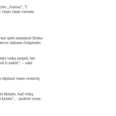
ovybe „Auresa“, T.
: visais ratais varomu
turi spėti sumainyti žiedus
Lietuvos slalomo čempionės
mės viską suspėti, bet
oti ir naktis“, – sakė
 rūpinasi visais vestuvių
t tikimės, kad viską
 keistis“, – juokėsi vyras.