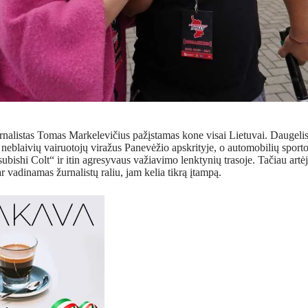
rnalistas Tomas Markelevičius pažįstamas kone visai Lietuvai. Daugelis
e neblaivių vairuotojų viražus Panevėžio apskrityje, o automobilių sporto 
ubishi Colt“ ir itin agresyvaus važiavimo lenktynių trasoje. Tačiau artėja
ar vadinamas žurnalistų raliu, jam kelia tikrą įtampą.