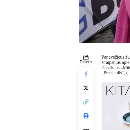
Panevėžietis žu
Dalintis
straipsnius api
iš ryškaus „Mits
„Press ralis“, d