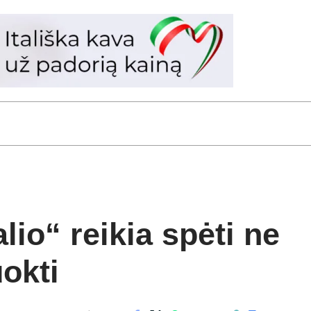
lio“ reikia spėti ne
uokti