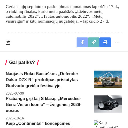
Geriausiųjų septintuko paskelbimas numatomas lapkričio 17 d.,
o rinkimų finalas, kurio metu paaiškės „Lietuvos metų
automobilis 2022“, „Tautos automobilis 2022“, „Metų
visureigis“ ir kitų nominacijų nugalėtojai – lapkričio 27 d.
Gal patiks?
Naujasis Roko Baciuškos „Defender
Dakar D7X-R“ prototipas pristatytas
Gudvudo greičio festivalyje
2025-07-30
Prabanga grįžta į S klasę: „Mercedes-
Benz Vision Iconic“ – žvilgsnis į 2028-
uosius
2025-10-16
Kaip „Continental“ koncepcinės