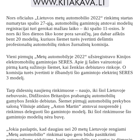
Nors oficialus „Lietuvos metų automobilio 2022“ rinkimų startas
numatytas spalio 27-ąją, automobilių gamintojų atstovai modelių
registracijai turi gerokai mažiau laiko – iki spalio 11-osios. Ir
nors iki šios dienos liko kone pora savaičių, jau dabar aiškūs
bent 20 modelių, kuriuos šiemet turės įvertinti dešimtis
profesionalių automobilių rinkos žurnalistų komisija.
Vieni pirmųjų „Metų automobilyje 2022“ užsiregistravo Kinijos
elektromobilių gamintojas SERES. Apie jį šalies vairuotojai
pirmą kartą sužinojo šiemet, kai ženklas debiutavo rinkoje. O
komisija turės įvertinti ir išbandyti šio gamintojo elektrinį SERES
3 modelį.
Tarp didesnių naujienų rinkimuose – naujo, iki šiol Lietuvoje
nebuvusio, Didžiosios Britanijos prabangių automobilių
gamybos ženklo debiutas. Šiemet pirmąjį automobilių prekybos
saloną Vilniuje atidarę „Aston Martin“ atstovai nusprendė į
rinkimus deleguoti šio gamintojo modelį. Iki šiol rinkimuose šio
gamintojo modelių nėra buvę.
„Jokia paslaptis, kad daugiau nei 20 metų Lietuvoje rengiami
„Metų automobilio“ rinkimai tapo geru būdu pasitikrinti
potencialiems pirkėjams, kuris automobilis yra vertas jų dėmesio,