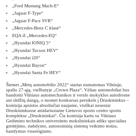
„Ford Mustang Mach-E“
„Jaguar F-Type“
„Jaguar F-Pace SVR“
„Mercedes-Benz C klasė“
EQA iš „Mercedes-EQ“
„Hyundai IONIQ 5“
„Hyundai Tucson HEV“
„Hyundai i20“
„Hyundai Bayon“
„Hyundai Santa Fe HEV“
Šiemet „Metų automobilio 2022“ startas numatomas Vilniuje,
spalio 27-ąją, viešbutyje „Crown Plaza“. Vėliau automobiliai bus
bandomi Vilniaus automechanikos ir verslo mokyklos autodrome
ant slidžių dangų, o tuomet konkursas persikels į Druskininkus –
komisija apsistos absoliučiai naujame, visiškai neseniai
Druskininkuose atsidariusiame Lietuvos sporto centro sporto
komplekse „Druskininkai“. Čia komisija kartu su Vilniaus
Gedimino technikos universiteto mokslininkais atliks specialius
greitėjimo, stabdymo, autonominių sistemų veikimo testus,
bandymus visureigiams.