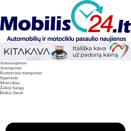
Autonaujienos
Autosportas
Komercinis transportas
Superauto
Motociklai
Žalioji banga
Reikia žinoti