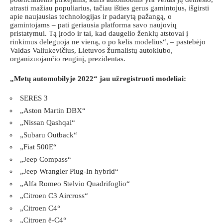
atrasti mažiau populiarius, tačiau išties gerus gamintojus, išgirsti
apie naujausias technologijas ir padarytą pažangą, o
gamintojams – pati geriausia platforma savo naujovių
pristatymui. Tą įrodo ir tai, kad daugelio ženklų atstovai į
rinkimus deleguoja ne vieną, o po kelis modelius“, – pastebėjo
Valdas Valiukevičius, Lietuvos žurnalistų autoklubo,
organizuojančio renginį, prezidentas.
„Metų automobilyje 2022“ jau užregistruoti modeliai:
SERES 3
„Aston Martin DBX“
„Nissan Qashqai“
„Subaru Outback“
„Fiat 500E“
„Jeep Compass“
„Jeep Wrangler Plug-In hybrid“
„Alfa Romeo Stelvio Quadrifoglio“
„Citroen C3 Aircross“
„Citroen C4“
„Citroen ë-C4“