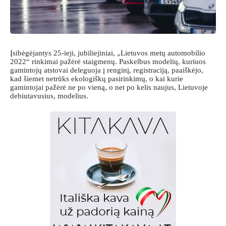
Įsibėgėjantys 25-ieji, jubiliejiniai, „Lietuvos metų automobilio
2022“ rinkimai pažėrė staigmenų. Paskelbus modelių, kuriuos
gamintojų atstovai deleguoja į renginį, registraciją, paaiškėjo,
kad šiemet netrūks ekologiškų pasirinkimų, o kai kurie
gamintojai pažėrė ne po vieną, o net po kelis naujus, Lietuvoje
debiutavusius, modelius.