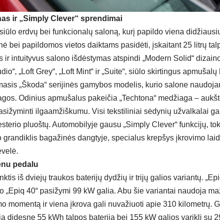
as ir „Simply Clever“ sprendimai
iūlo erdvų bei funkcionalų saloną, kurį papildo viena didžiausių
ė bei papildomos vietos daiktams pasidėti, įskaitant 25 litrų ta
 ir intuityvus salono išdėstymas atspindi „Modern Solid“ dizaino f
udio“, „Loft Grey“, „Loft Mint“ ir „Suite“, siūlo skirtingus apmušalų
rmasis „Škoda“ serijinės gamybos modelis, kurio salone naudoj
agos. Odinius apmušalus pakeičia „Techtona“ medžiaga – aukš
asižyminti ilgaamžiškumu. Visi tekstiliniai sėdynių užvalkalai g
esterio pluoštų. Automobilyje gausu „Simply Clever“ funkcijų, tok
o grandiklis bagažinės dangtyje, specialus krepšys įkrovimo lai
velė.
enu pedalu
inktis iš dviejų traukos baterijų dydžių ir trijų galios variantų. „
, o „Epiq 40“ pasižymi 99 kW galia. Abu šie variantai naudoja ma
 momentą ir viena įkrova gali nuvažiuoti apie 310 kilometrų. G
ja didesnę 55 kWh talpos bateriją bei 155 kW galios variklį s