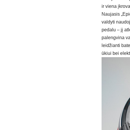
ir viena įkrov
Naujasis „Epiq
valdyti naudoj
pedalu – jį at
palengvina va
leidžianti bat
ūkiui bei elekt