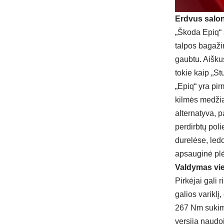
Erdvus salon
„Škoda Epiq“ s
talpos bagažin
gaubtu. Aiškus
tokie kaip „St
„Epiq“ yra pi
kilmės medži
alternatyva, p
perdirbtų poli
durelėse, led
apsauginė plė
Valdymas vi
Pirkėjai gali r
galios variklį
267 Nm sukimo
versija naudo