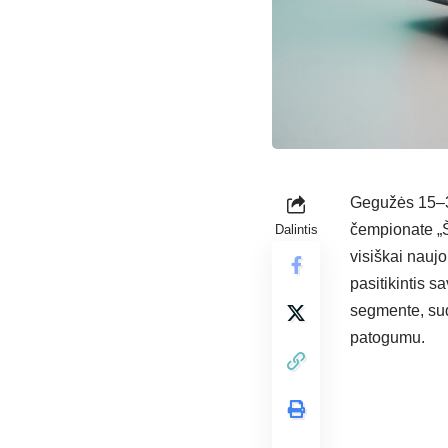
Gegužės 15–31
čempionate „Š
Dalintis
visiškai nauj
pasitikintis 
segmente, sud
patogumu.