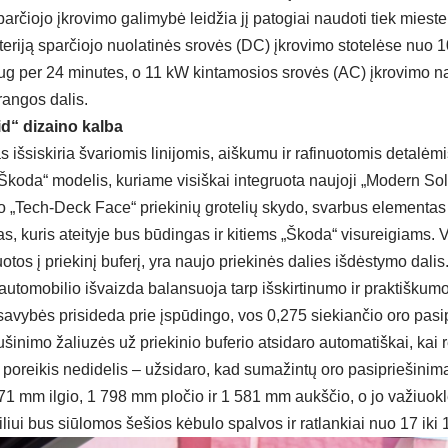
parčiojo įkrovimo galimybė leidžia jį patogiai naudoti tiek mieste
eriją sparčiojo nuolatinės srovės (DC) įkrovimo stotelėse nuo 10
ug per 24 minutes, o 11 kW kintamosios srovės (AC) įkrovimo n
rangos dalis.
d“ dizaino kalba
s išsiskiria švariomis linijomis, aiškumu ir rafinuotomis detalėmi
„Škoda“ modelis, kuriame visiškai integruota naujoji „Modern Sol
o „Tech-Deck Face“ priekinių grotelių skydo, svarbus elementas
as, kuris ateityje bus būdingas ir kitiems „Škoda“ visureigiams. V
otos į priekinį buferį, yra naujo priekinės dalies išdėstymo dalis
utomobilio išvaizda balansuoja tarp išskirtinumo ir praktiškum
savybės prisideda prie įspūdingo, vos 0,275 siekiančio oro pasip
šinimo žaliuzės už priekinio buferio atsidaro automatiškai, kai re
i poreikis nedidelis – užsidaro, kad sumažintų oro pasipriešinim
171 mm ilgio, 1 798 mm pločio ir 1 581 mm aukščio, o jo važiuok
ui bus siūlomos šešios kėbulo spalvos ir ratlankiai nuo 17 iki 1