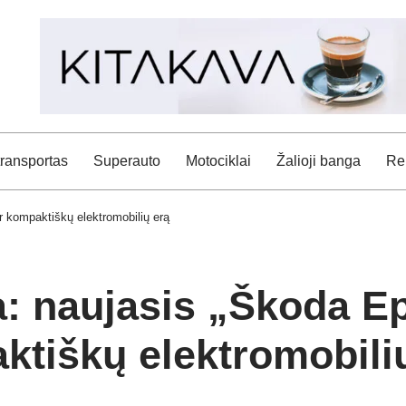
transportas
Superauto
Motociklai
Žalioji banga
Rei
r kompaktiškų elektromobilių erą
: naujasis „Škoda Ep
ktiškų elektromobili