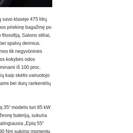
 savo klasėje 475 litrų
lpos priekinę bagažinę po
ilosofiją. Salono stiliai,
 bei spalvų derinius.
amos tik negyvūninės
tos kokybės odos
aminami iš 100 proc.
ių kaip skėtis vairuotojo
dams bei durų rankenėlių
Epiq 35“ modelis turi 85 kW
žesnę bateriją, sukuria
alingiausia „Epiq 55“
u 290 Nm sukimo momentu