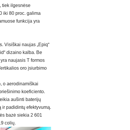
, tiek ilgesnėse
 iki 80 proc. galima
amuose funkcija yra
s. Visiškai naujas „Epiq“
id“ dizaino kalba. Be
 yra naujasis T formos
ertikalios oro įsiurbimo
.
o, o aerodinamiškai
riešinimo koeficiento.
ikia aušinti baterijų
ą ir padidintų efektyvumą.
lės bazė siekia 2 601
9 colių.