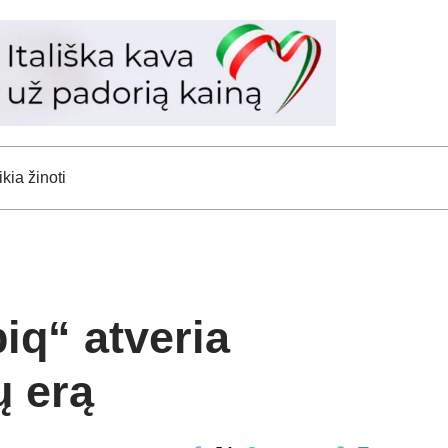
kia žinoti
iq“ atveria
ų erą