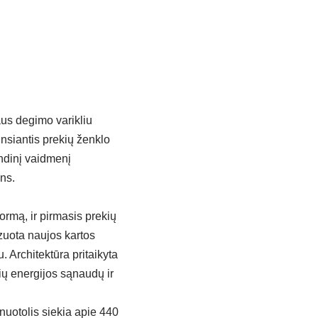
aus degimo varikliu
insiantis prekių ženklo
indinį vaidmenį
ns.
ormą, ir pirmasis prekių
izuota naujos kartos
 Architektūra pritaikyta
ų energijos sąnaudų ir
nuotolis siekia apie 440