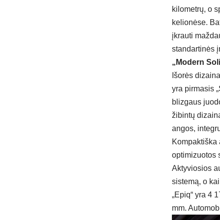
kilometrų, o s
kelionėse. Bat
įkrauti mažda
standartinės į
„Modern Soli
Išorės dizaina
yra pirmasis 
blizgaus juod
žibintų dizain
angos, integru
Kompaktiška a
optimizuotos 
Aktyviosios au
sistemą, o ka
„Epiq“ yra 4 
mm. Automobili