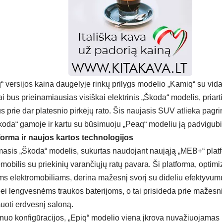
“ versijos kaina daugelyje rinkų prilygs modelio „Kamiq“ su vid
tai bus prieinamiausias visiškai elektrinis „Škoda“ modelis, priart
s prie dar platesnio pirkėjų rato. Šis naujasis SUV atlieka pagr
Škoda“ gamoje ir kartu su būsimuoju „Peaq“ modeliu ją padvigubi
orma ir naujos kartos technologijos
rmasis „Škoda“ modelis, sukurtas naudojant naująją „MEB+“ platf
mobilis su priekinių varančiųjų ratų pavara. Ši platforma, optim
s elektromobiliams, derina mažesnį svorį su dideliu efektyvumu.
 lengvesnėms traukos baterijoms, o tai prisideda prie mažesni
muoti erdvesnį saloną.
nuo konfigūracijos, „Epiq“ modelio viena įkrova nuvažiuojamas 