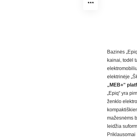
Bazinės „Epiq
kainai, todėl 
elektromobiliu
elektrinėje „
„MEB+“ platf
„Epiq“ yra pi
ženklo elektro
kompaktiškiem
mažesnėms bei
leidžia sufor
Priklausomai 