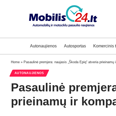
Autonaujienos
Autosportas
Komercinis 
Home
»
Pasaulinė premjera: naujasis „Škoda Epiq“ atveria prieinamų i
AUTONAUJIENOS
Pasaulinė premjera
prieinamų ir kompa