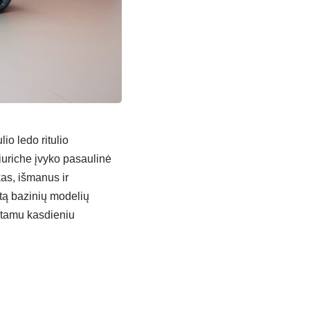
o ledo ritulio
iuriche įvyko pasaulinė
as, išmanus ir
ntą bazinių modelių
stamu kasdieniu