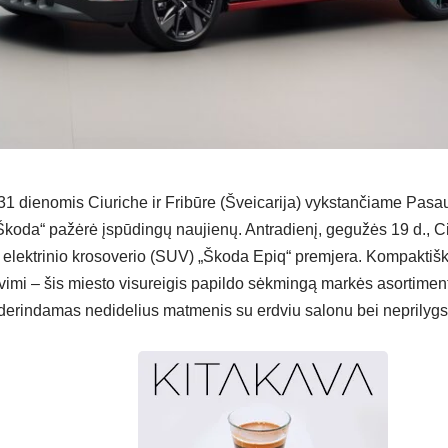
 dienomis Ciuriche ir Fribūre (Šveicarija) vykstančiame Pasauli
koda“ pažėrė įspūdingų naujienų. Antradienį, gegužės 19 d., C
o elektrinio krosoverio (SUV) „Škoda Epiq“ premjera. Kompaktišk
savimi – šis miesto visureigis papildo sėkmingą markės asortime
erindamas nedidelius matmenis su erdviu salonu bei neprilyg