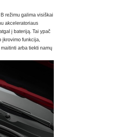
į B režimu galima visiškai
enu akceleratoriaus
atgal į bateriją. Tai ypač
 įkrovimo funkcija,
 maitinti arba tiekti namų