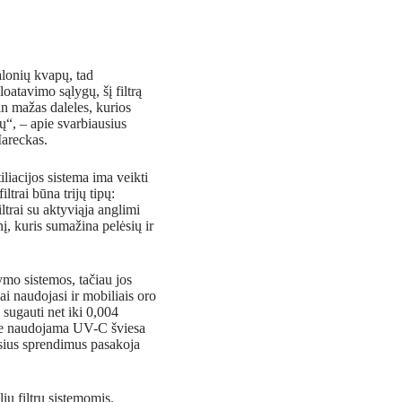
alonių kvapų, tad
oatavimo sąlygų, šį filtrą
in mažas daleles, kurios
ų“, – apie svarbiausius
Mareckas.
tiliacijos sistema ima veikti
ltrai būna trijų tipų:
ltrai su aktyviąja anglimi
į, kuris sumažina pelėsių ir
ymo sistemos, tačiau jos
i naudojasi ir mobiliais oro
 sugauti net iki 0,004
ose naudojama UV-C šviesa
sius sprendimus pasakoja
ių filtrų sistemomis.