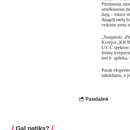
Pirmiausia, mon
smulkiausias da
dujų – tokios s
daugelį metų bu
veikimo metu na
„Naujausio „Ph
Korėjos „KR Bio
UV-C spektras g
ūminę kvėpavim
turi ir aplinka
Pasak ekspertės
laikikliams, o 
Pasidalink
Gal patiks?