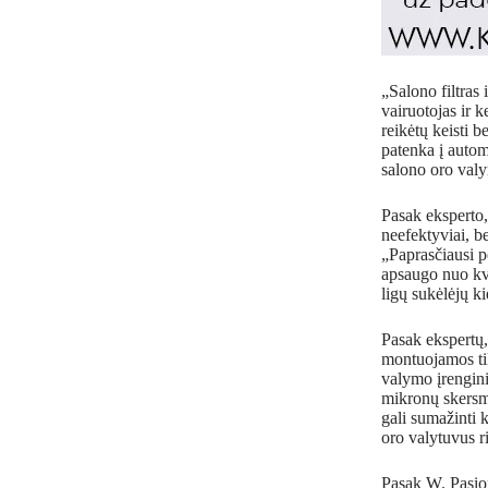
„Salono filtras
vairuotojas ir 
reikėtų keisti 
patenka į autom
salono oro val
Pasak eksperto, 
neefektyviai, be
„Paprasčiausi p
apsaugo nuo kva
ligų sukėlėjų k
Pasak ekspertų,
montuojamos tik
valymo įrenginia
mikronų skersm
gali sumažinti 
oro valytuvus r
Pasak W. Pasion