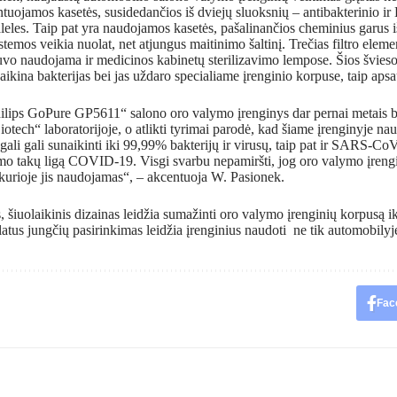
tuojamos kasetės, susidedančios iš dviejų sluoksnių – antibakterinio 
leles. Taip pat yra naudojamos kasetės, pašalinančios cheminius garus i
istemos veikia nuolat, net atjungus maitinimo šaltinį. Trečias filtro elem
vo naudojama ir medicinos kabinetų sterilizavimo lempose. Šios šviesos
ikina bakterijas bei jas uždaro specialiame įrenginio korpuse, taip a
ilips GoPure GP5611“ salono oro valymo įrenginys dar pernai metais b
tech“ laboratorijoje, o atlikti tyrimai parodė, kad šiame įrenginyje 
ali gali sunaikinti iki 99,99% bakterijų ir virusų, taip pat ir SARS-CoV-
o takų ligą COVID-19. Visgi svarbu nepamiršti, jog oro valymo įrengin
, kurioje jis naudojamas“, – akcentuoja W. Pasionek.
, šiuolaikinis dizainas leidžia sumažinti oro valymo įrenginių korpusą 
platus jungčių pasirinkimas leidžia įrenginius naudoti ne tik automobilyj
Fac