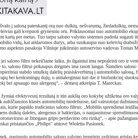
 išvalo į saloną patenkantį orą nuo dulkių, nešvarumų, žiedadulkių, nem
keleiviai gali kvėpuoti grynesniu oru. Priklausomai nuo automobilio ekspl
bent kartą per metus. Tuo tarpu salono valymo sistemos padeda sugauti it
obilio vidų, kai atidaromos durys, arba susikaupia nuo keleivių drabuži
ymo aspektus pasakoja Vilniuje įsikūrusio autoserviso vadovas Tomas 
jei salono filtro nekeičiame laiku, jis ilgainiui ima nepraleisti oro ir ven
 to, salono filtrui prikaupus drėgmės ima rasoti langai. Šiandien salono fi
opieriniai stabdo smulkių dalelių prasiskverbimą į automobilio saloną, fi
pų bei kenksmingų dujų, o antialerginiai turi dar ir biofunkcinį sluoksn
iekį bei apsaugo nuo alergenų“, – dėmesį atkreipia T. Mareckas.
 žymiai efektyvesnį rezultatą ir itin aukštą oro kokybę užtikrina oro val
 aukščiausios klasės automobilių modeliuose, tad vairuotojai dažniausia
is, kurie papildo tradicinius salono filtrus: „Mobilūs sprendimai leidžia
ens dulkių daleles, alergenus ir bakterijas, o naujausiuose sprendimu
koronaviruso ar žmogaus gripo perdavimo oru riziką“, – apie pažangiau
inkai pristatančios „Philips“ atstovė Wioletta Pasionek.
ek, naujausių automobilio salono valymo įrenginių veikimas grįstas kel