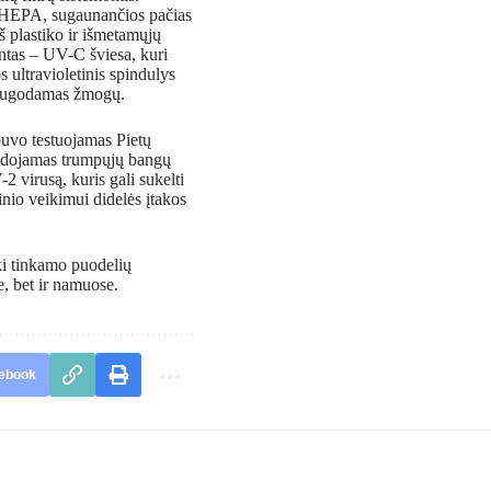
ir HEPA, sugaunančios pačias
š plastiko ir išmetamųjų
entas – UV-C šviesa, kuri
 ultravioletinis spindulys
psaugodamas žmogų.
uvo testuojamas Pietų
naudojamas trumpųjų bangų
2 virusą, kuris gali sukelti
io veikimui didelės įtakos
iki tinkamo puodelių
e, bet ir namuose.
ebook