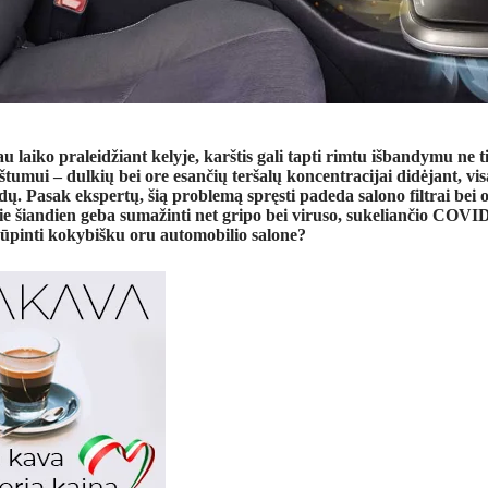
u laiko praleidžiant kelyje, karštis gali tapti rimtu išbandymu ne t
štumui – dulkių bei ore esančių teršalų koncentracijai didėjant, vis
dų. Pasak ekspertų, šią problemą spręsti padeda salono filtrai bei 
rie šiandien geba sumažinti net gripo bei viruso, sukeliančio COVID-
rūpinti kokybišku oru automobilio salone?