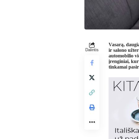
Vasarą, daugia
Dalintis
ir salono užter
automobilio vi
įrenginiai, ku
tinkamai pasi