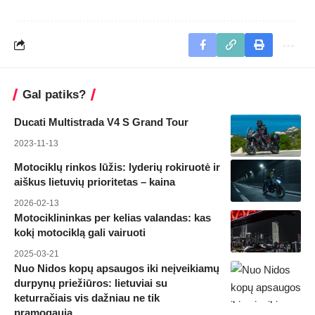
Gal patiks?
Ducati Multistrada V4 S Grand Tour
2023-11-13
Motociklų rinkos lūžis: lyderių rokiruotė ir
aiškus lietuvių prioritetas – kaina
2026-02-13
Motociklininkas per kelias valandas: kas
kokį motociklą gali vairuoti
2025-03-21
Nuo Nidos kopų apsaugos iki neįveikiamų
durpynų priežiūros: lietuviai su
keturračiais vis dažniau ne tik
pramogauja