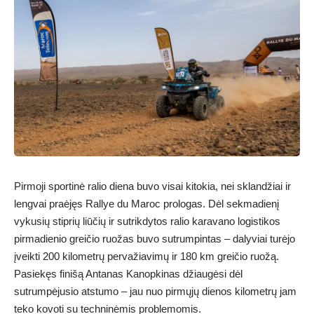
Pirmoji sportinė ralio diena buvo visai kitokia, nei sklandžiai ir
lengvai praėjęs Rallye du Maroc prologas. Dėl sekmadienį
vykusių stiprių liūčių ir sutrikdytos ralio karavano logistikos
pirmadienio greičio ruožas buvo sutrumpintas – dalyviai turėjo
įveikti 200 kilometrų pervažiavimų ir 180 km greičio ruožą.
Pasiekęs finišą Antanas Kanopkinas džiaugėsi dėl
sutrumpėjusio atstumo – jau nuo pirmųjų dienos kilometrų jam
teko kovoti su techninėmis problemomis.