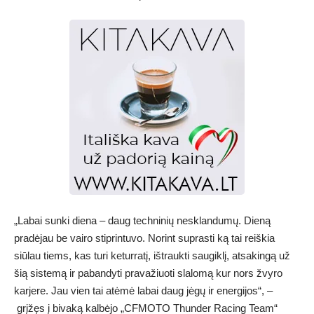
„Labai sunki diena – daug techninių nesklandumų. Dieną
pradėjau be vairo stiprintuvo. Norint suprasti ką tai reiškia
siūlau tiems, kas turi keturratį, ištraukti saugiklį, atsakingą už
šią sistemą ir pabandyti pravažiuoti slalomą kur nors žvyro
karjere. Jau vien tai atėmė labai daug jėgų ir energijos“, –
grįžęs į bivaką kalbėjo „CFMOTO Thunder Racing Team“