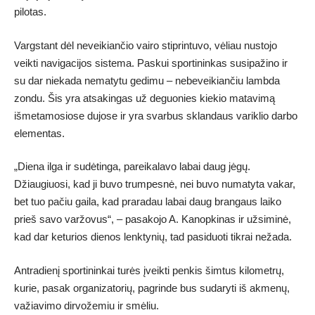
pilotas.
Vargstant dėl neveikiančio vairo stiprintuvo, vėliau nustojo
veikti navigacijos sistema. Paskui sportininkas susipažino ir
su dar niekada nematytu gedimu – nebeveikiančiu lambda
zondu. Šis yra atsakingas už deguonies kiekio matavimą
išmetamosiose dujose ir yra svarbus sklandaus variklio darbo
elementas.
„Diena ilga ir sudėtinga, pareikalavo labai daug jėgų.
Džiaugiuosi, kad ji buvo trumpesnė, nei buvo numatyta vakar,
bet tuo pačiu gaila, kad praradau labai daug brangaus laiko
prieš savo varžovus“, – pasakojo A. Kanopkinas ir užsiminė,
kad dar keturios dienos lenktynių, tad pasiduoti tikrai nežada.
Antradienį sportininkai turės įveikti penkis šimtus kilometrų,
kurie, pasak organizatorių, pagrinde bus sudaryti iš akmenų,
važiavimo dirvožemiu ir smėliu.