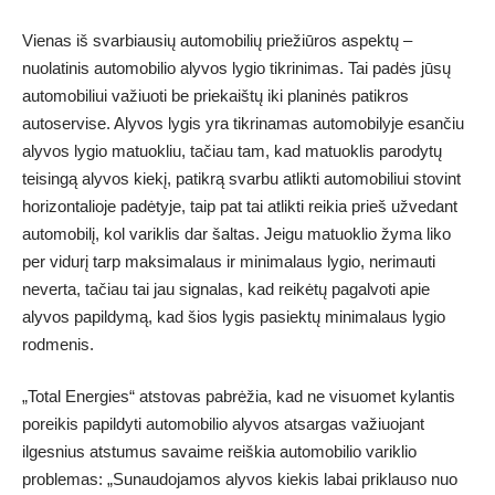
Vienas iš svarbiausių automobilių priežiūros aspektų –
nuolatinis automobilio alyvos lygio tikrinimas. Tai padės jūsų
automobiliui važiuoti be priekaištų iki planinės patikros
autoservise. Alyvos lygis yra tikrinamas automobilyje esančiu
alyvos lygio matuokliu, tačiau tam, kad matuoklis parodytų
teisingą alyvos kiekį, patikrą svarbu atlikti automobiliui stovint
horizontalioje padėtyje, taip pat tai atlikti reikia prieš užvedant
automobilį, kol variklis dar šaltas. Jeigu matuoklio žyma liko
per vidurį tarp maksimalaus ir minimalaus lygio, nerimauti
neverta, tačiau tai jau signalas, kad reikėtų pagalvoti apie
alyvos papildymą, kad šios lygis pasiektų minimalaus lygio
rodmenis.
„Total Energies“ atstovas pabrėžia, kad ne visuomet kylantis
poreikis papildyti automobilio alyvos atsargas važiuojant
ilgesnius atstumus savaime reiškia automobilio variklio
problemas: „Sunaudojamos alyvos kiekis labai priklauso nuo