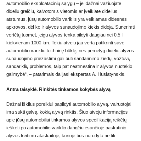
automobilio eksploatacinių sąlygų – jei dažnai važiuojate
dideliu greičiu, kalvotomis vietomis ar įveikiate didelius
atstumus, jūsų automobilio variklis yra veikiamas didesnės
apkrovos, dėl ko ir alyvos sunaudojimo kiekis didėja. Sunerimti
vertėtų tuomet, jeigu alyvos tenka pildyti daugiau nei 0,5 l
kiekvienam 1000 km. Tokiu atveju jau verta patikrinti savo
automobilio variklio techninę būklę, nes pernelyg didelio alyvos
sunaudojimo priežastimi gali būti sandarinimo žiedų, vožtuvų
sandariklių problemos, taip pat neatmestina ir alyvos nuotėkio
galimybė“, – patarimais dalijasi ekspertas A. Husiatynskis.
Antra taisyklė. Rinkitės tinkamos kokybės alyvą
Dažnai iškilus poreikiui papildyti automobilio alyvą, vairuotojai
ima sukti galvą, kokią alyvą rinktis. Šiuo atveju informacijos
apie jūsų automobiliui tinkamos alyvos specifikaciją reikėtų
ieškoti po automobilio variklio dangčiu esančioje paskutinio
alyvos keitimo ataskaitoje, kurioje bus nurodyta ne tik