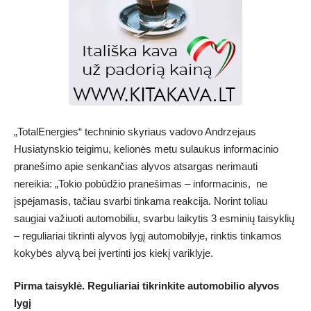
„TotalEnergies“ techninio skyriaus vadovo Andrzejaus
Husiatynskio teigimu, kelionės metu sulaukus informacinio
pranešimo apie senkančias alyvos atsargas nerimauti
nereikia: „Tokio pobūdžio pranešimas – informacinis, ne
įspėjamasis, tačiau svarbi tinkama reakcija. Norint toliau
saugiai važiuoti automobiliu, svarbu laikytis 3 esminių taisyklių
– reguliariai tikrinti alyvos lygį automobilyje, rinktis tinkamos
kokybės alyvą bei įvertinti jos kiekį variklyje.
Pirma taisyklė. Reguliariai tikrinkite automobilio alyvos
lygį