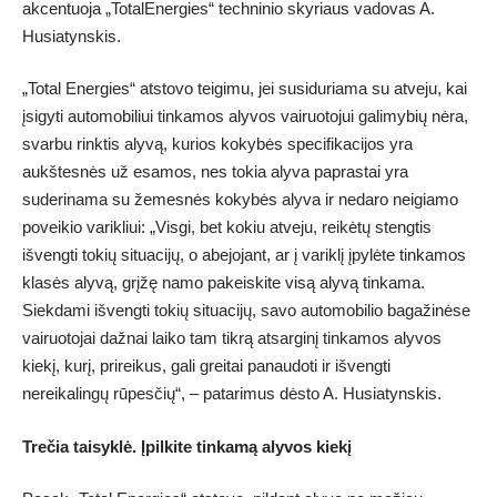
akcentuoja „TotalEnergies“ techninio skyriaus vadovas A.
Husiatynskis.
„Total Energies“ atstovo teigimu, jei susiduriama su atveju, kai
įsigyti automobiliui tinkamos alyvos vairuotojui galimybių nėra,
svarbu rinktis alyvą, kurios kokybės specifikacijos yra
aukštesnės už esamos, nes tokia alyva paprastai yra
suderinama su žemesnės kokybės alyva ir nedaro neigiamo
poveikio varikliui: „Visgi, bet kokiu atveju, reikėtų stengtis
išvengti tokių situacijų, o abejojant, ar į variklį įpylėte tinkamos
klasės alyvą, grįžę namo pakeiskite visą alyvą tinkama.
Siekdami išvengti tokių situacijų, savo automobilio bagažinėse
vairuotojai dažnai laiko tam tikrą atsarginį tinkamos alyvos
kiekį, kurį, prireikus, gali greitai panaudoti ir išvengti
nereikalingų rūpesčių“, – patarimus dėsto A. Husiatynskis.
Trečia taisyklė. Įpilkite tinkamą alyvos kiekį