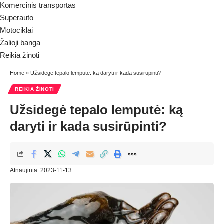
Komercinis transportas
Superauto
Motociklai
Žalioji banga
Reikia žinoti
Home
»
Užsidegė tepalo lemputė: ką daryti ir kada susirūpinti?
REIKIA ŽINOTI
Užsidegė tepalo lemputė: ką
daryti ir kada susirūpinti?
Atnaujinta: 2023-11-13