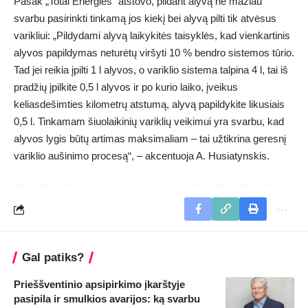
Pasak „Total Energies“ atstovo, pildant alyvą ne mažiau
svarbu pasirinkti tinkamą jos kiekį bei alyvą pilti tik atvėsus
varikliui: „Pildydami alyvą laikykitės taisyklės, kad vienkartinis
alyvos papildymas neturėtų viršyti 10 % bendro sistemos tūrio.
Tad jei reikia įpilti 1 l alyvos, o variklio sistema talpina 4 l, tai iš
pradžių įpilkite 0,5 l alyvos ir po kurio laiko, įveikus
keliasdešimties kilometrų atstumą, alyvą papildykite likusiais
0,5 l. Tinkamam šiuolaikinių variklių veikimui yra svarbu, kad
alyvos lygis būtų artimas maksimaliam – tai užtikrina geresnį
variklio aušinimo procesą“, – akcentuoja A. Husiatynskis.
Gal patiks?
Prieššventinio apsipirkimo įkarštyje
pasipila ir smulkios avarijos: ką svarbu