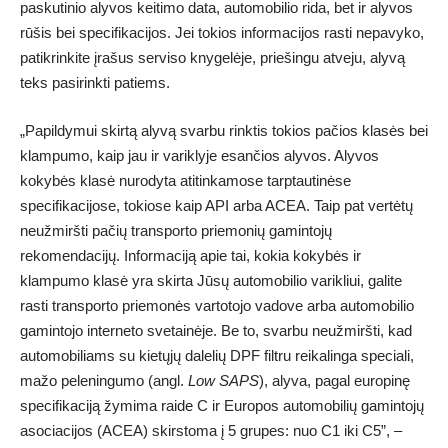
paskutinio alyvos keitimo data, automobilio rida, bet ir alyvos
rūšis bei specifikacijos. Jei tokios informacijos rasti nepavyko,
patikrinkite įrašus serviso knygelėje, priešingu atveju, alyvą
teks pasirinkti patiems.
„Papildymui skirtą alyvą svarbu rinktis tokios pačios klasės bei
klampumo, kaip jau ir variklyje esančios alyvos. Alyvos
kokybės klasė nurodyta atitinkamose tarptautinėse
specifikacijose, tokiose kaip API arba ACEA. Taip pat vertėtų
neužmiršti pačių transporto priemonių gamintojų
rekomendacijų. Informaciją apie tai, kokia kokybės ir
klampumo klasė yra skirta Jūsų automobilio varikliui, galite
rasti transporto priemonės vartotojo vadove arba automobilio
gamintojo interneto svetainėje. Be to, svarbu neužmiršti, kad
automobiliams su kietųjų dalelių DPF filtru reikalinga speciali,
mažo peleningumo (angl.
Low SAPS
), alyva, pagal europinę
specifikaciją žymima raide C ir Europos automobilių gamintojų
asociacijos (ACEA) skirstoma į 5 grupes: nuo C1 iki C5”, –