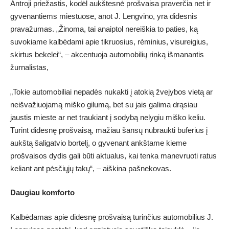
Antroji priežastis, kodėl aukštesnė prošvaisa praverčia net ir
gyvenantiems miestuose, anot J. Lengvino, yra didesnis
pravažumas. „Žinoma, tai anaiptol nereiškia to paties, ką
suvokiame kalbėdami apie tikruosius, rėminius, visureigius,
skirtus bekelei“, – akcentuoja automobilių rinką išmanantis
žurnalistas,
„Tokie automobiliai nepadės nukakti į atokią žvejybos vietą ar
neišvažiuojamą miško gilumą, bet su jais galima drąsiau
jaustis mieste ar net traukiant į sodybą nelygiu miško keliu.
Turint didesnę prošvaisą, mažiau šansų nubraukti buferius į
aukštą šaligatvio bortelį, o gyvenant ankštame kieme
prošvaisos dydis gali būti aktualus, kai tenka manevruoti ratus
keliant ant pėsčiųjų takų“, – aiškina pašnekovas.
Daugiau komforto
Kalbėdamas apie didesnę prošvaisą turinčius automobilius J.