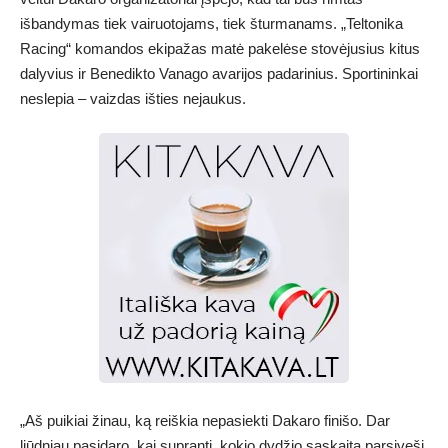
išbandymas tiek vairuotojams, tiek šturmanams. „Teltonika
Racing“ komandos ekipažas matė pakelėse stovėjusius kitus
dalyvius ir Benedikto Vanago avarijos padarinius. Sportininkai
neslepia – vaizdas išties nejaukus.
„Aš puikiai žinau, ką reiškia nepasiekti Dakaro finišo. Dar
liūdniau pasidaro, kai supranti, kokio dydžio sąskaitą parsiveši