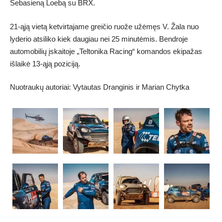
Sebasieną Loebą su BRX.
21-ąją vietą ketvirtajame greičio ruože užėmęs V. Žala nuo
lyderio atsiliko kiek daugiau nei 25 minutėmis. Bendroje
automobilių įskaitoje „Teltonika Racing“ komandos ekipažas
išlaikė 13-ąją poziciją.
Nuotraukų autoriai: Vytautas Dranginis ir Marian Chytka