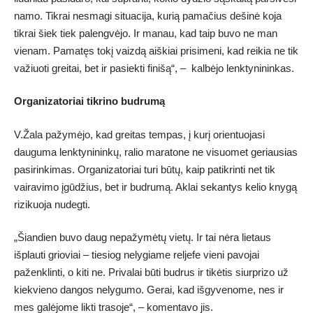
namo. Tikrai nesmagi situacija, kurią pamačius dešinė koja
tikrai šiek tiek palengvėjo. Ir manau, kad taip buvo ne man
vienam. Pamatęs tokį vaizdą aiškiai prisimeni, kad reikia ne tik
važiuoti greitai, bet ir pasiekti finišą“, – kalbėjo lenktynininkas.
Organizatoriai tikrino budrumą
V.Žala pažymėjo, kad greitas tempas, į kurį orientuojasi
dauguma lenktynininkų, ralio maratone ne visuomet geriausias
pasirinkimas. Organizatoriai turi būtų, kaip patikrinti net tik
vairavimo įgūdžius, bet ir budrumą. Aklai sekantys kelio knygą
rizikuoja nudegti.
„Šiandien buvo daug nepažymėtų vietų. Ir tai nėra lietaus
išplauti grioviai – tiesiog nelygiame reljefe vieni pavojai
paženklinti, o kiti ne. Privalai būti budrus ir tikėtis siurprizo už
kiekvieno dangos nelygumo. Gerai, kad išgyvenome, nes ir
mes galėjome likti trasoje“, – komentavo jis.