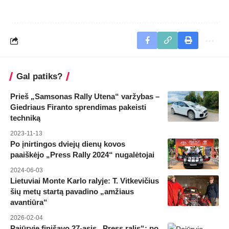
Gal patiks?
Prieš „Samsonas Rally Utena“ varžybas –
Giedriaus Firanto sprendimas pakeisti
techniką
2023-11-13
Po įnirtingos dviejų dienų kovos
paaiškėjo „Press Rally 2024“ nugalėtojai
2024-06-03
Lietuviai Monte Karlo ralyje: T. Vitkevičius
šių metų startą pavadino „amžiaus
avantiūra“
2026-02-04
Pajūryje finišavo 27-asis „Press ralis“: po