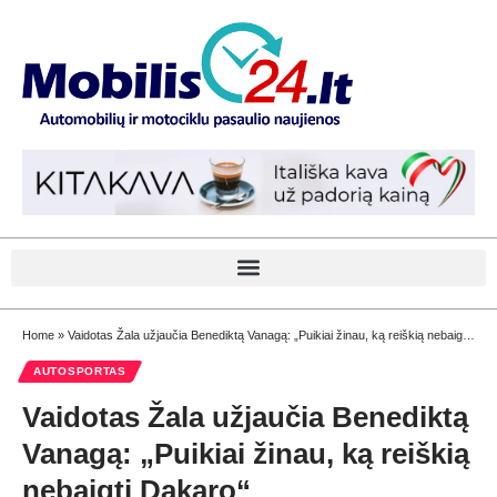
Home
»
Vaidotas Žala užjaučia Benediktą Vanagą: „Puikiai žinau, ką reiškią nebaigti Dakaro“
AUTOSPORTAS
Vaidotas Žala užjaučia Benediktą
Vanagą: „Puikiai žinau, ką reiškią
nebaigti Dakaro“