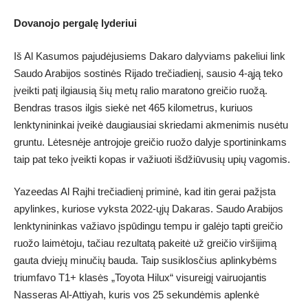
Dovanojo pergalę lyderiui
Iš Al Kasumos pajudėjusiems Dakaro dalyviams pakeliui link
Saudo Arabijos sostinės Rijado trečiadienį, sausio 4-ąją teko
įveikti patį ilgiausią šių metų ralio maratono greičio ruožą.
Bendras trasos ilgis siekė net 465 kilometrus, kuriuos
lenktynininkai įveikė daugiausiai skriedami akmenimis nusėtu
gruntu. Lėtesnėje antrojoje greičio ruožo dalyje sportininkams
taip pat teko įveikti kopas ir važiuoti išdžiūvusių upių vagomis.
Yazeedas Al Rajhi trečiadienį priminė, kad itin gerai pažįsta
apylinkes, kuriose vyksta 2022-ųjų Dakaras. Saudo Arabijos
lenktynininkas važiavo įspūdingu tempu ir galėjo tapti greičio
ruožo laimėtoju, tačiau rezultatą pakeitė už greičio viršijimą
gauta dviejų minučių bauda. Taip susiklosčius aplinkybėms
triumfavo T1+ klasės „Toyota Hilux“ visureigį vairuojantis
Nasseras Al-Attiyah, kuris vos 25 sekundėmis aplenkė