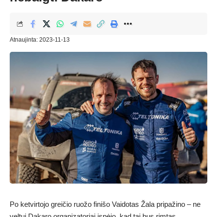
Atnaujinta: 2023-11-13
Po ketvirtojo greičio ruožo finišo Vaidotas Žala pripažino – ne
veltui Dakaro organizatoriai įspėjo, kad tai bus rimtas