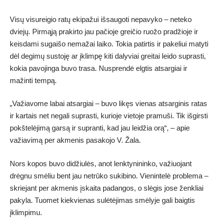
Visų visureigio ratų ekipažui išsaugoti nepavyko – neteko
dviejų. Pirmąją prakirto jau pačioje greičio ruožo pradžioje ir
keisdami sugaišo nemažai laiko. Tokia patirtis ir pakeliui matyti
dėl degimų sustoję ar įklimpę kiti dalyviai greitai leido suprasti,
kokia pavojinga buvo trasa. Nusprendė elgtis atsargiai ir
mažinti tempą.
„Važiavome labai atsargiai – buvo likęs vienas atsarginis ratas
ir kartais net negali suprasti, kurioje vietoje pramuši. Tik išgirsti
pokštelėjimą garsą ir supranti, kad jau leidžia orą“, – apie
važiavimą per akmenis pasakojo V. Žala.
Nors kopos buvo didžiulės, anot lenktynininko, važiuojant
drėgnu smėliu bent jau netrūko sukibino. Vienintelė problema –
skriejant per akmenis įskaita padangos, o slėgis jose ženkliai
pakyla. Tuomet kiekvienas sulėtėjimas smėlyje gali baigtis
įklimpimu.