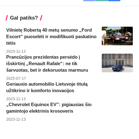
Gal patiks?
Vilnietę Robertą 40 metų senumo „Ford
Escort“ puoselėti ir modifikuoti paskatino
tėtis
2023-11-13
Prancūzijos prezidentas persėdo į
išskirtinį „Renault Rafale“: ne tik
šarvuotas, bet ir dekoruotas marmuru
2025-07-17
Geriausio automobilio Lietuvoje titulą
užtikrino ir komforto inovacijos
2023-11-13
„Chevrolet Equinox EV”: pigiausias šio
gamintojo elektrinis krosoveris
2023-11-13