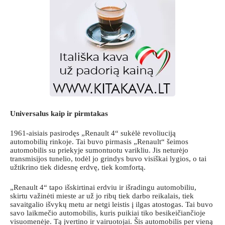
Universalus kaip ir pirmtakas
1961-aisiais pasirodęs „Renault 4“ sukėlė revoliuciją
automobilių rinkoje. Tai buvo pirmasis „Renault“ šeimos
automobilis su priekyje sumontuotu varikliu. Jis neturėjo
transmisijos tunelio, todėl jo grindys buvo visiškai lygios, o tai
užtikrino tiek didesnę erdvę, tiek komfortą.
„Renault 4“ tapo išskirtinai erdviu ir išradingu automobiliu,
skirtu važinėti mieste ar už jo ribų tiek darbo reikalais, tiek
savaitgalio išvykų metu ar netgi leistis į ilgas atostogas. Tai buvo
savo laikmečio automobilis, kuris puikiai tiko besikeičiančioje
visuomenėje. Tą įvertino ir vairuotojai. Šis automobilis per vieną