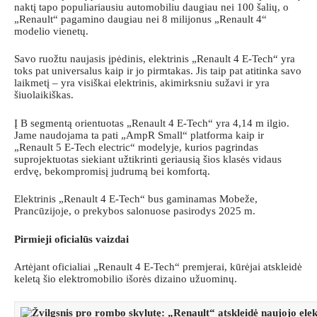
naktį tapo populiariausiu automobiliu daugiau nei 100 šalių, o
„Renault“ pagamino daugiau nei 8 milijonus „Renault 4“
modelio vienetų.
Savo ruožtu naujasis įpėdinis, elektrinis „Renault 4 E-Tech“ yra
toks pat universalus kaip ir jo pirmtakas. Jis taip pat atitinka savo
laikmetį – yra visiškai elektrinis, akimirksniu sužavi ir yra
šiuolaikiškas.
Į B segmentą orientuotas „Renault 4 E-Tech“ yra 4,14 m ilgio.
Jame naudojama ta pati „AmpR Small“ platforma kaip ir
„Renault 5 E-Tech electric“ modelyje, kurios pagrindas
suprojektuotas siekiant užtikrinti geriausią šios klasės vidaus
erdvę, bekompromisį judrumą bei komfortą.
Elektrinis „Renault 4 E-Tech“ bus gaminamas Mobeže,
Prancūzijoje, o prekybos salonuose pasirodys 2025 m.
Pirmieji oficialūs vaizdai
Artėjant oficialiai „Renault 4 E-Tech“ premjerai, kūrėjai atskleidė
keletą šio elektromobilio išorės dizaino užuominų.