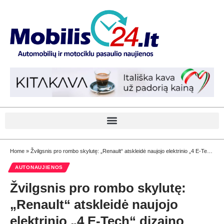
Home
»
Žvilgsnis pro rombo skylutę: „Renault“ atskleidė naujojo elektrinio „4 E-Tech“ dizaino užuominų
AUTONAUJIENOS
Žvilgsnis pro rombo skylutę:
„Renault“ atskleidė naujojo
elektrinio „4 E-Tech“ dizaino