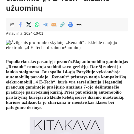
užuominų
Atnaujinta: 2024-10-01
Populiariausias pasaulyje prancūziškų automobilių gamintojas
„Renault“ nenustoja stebinti savo gerbėjų. Dar šį rudenį jų
laukia staigmena. Jau spalio 14-ąją Paryžiuje vyksiančioje
automobilių parodoje „Renault“ pristatys naują kompaktišką
elektromobilį „4 E-Tech“, kuris yra tarsi aliuzija į legendinį
prancūzų gamintojo praėjusio amžiaus 7-ojo dešimtmečio
pradžioje pasirodžiusį kūrinį. Prieš pat oficialų automobilio
pristatymą kūrėjai atskleidė keletą išorės dizaino nuotraukų,
kuriose užfiksuota jo charizma ir meistriškas klasės bei
patogumo derinys.