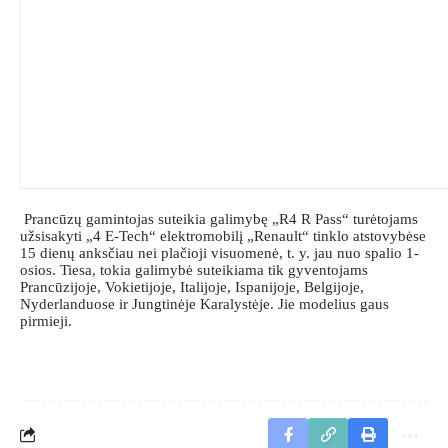
Prancūzų gamintojas suteikia galimybę „R4 R Pass“ turėtojams
užsisakyti „4 E-Tech“ elektromobilį „Renault“ tinklo atstovybėse
15 dienų anksčiau nei plačioji visuomenė, t. y. jau nuo spalio 1-
osios. Tiesa, tokia galimybė suteikiama tik gyventojams
Prancūzijoje, Vokietijoje, Italijoje, Ispanijoje, Belgijoje,
Nyderlanduose ir Jungtinėje Karalystėje. Jie modelius gaus
pirmieji.